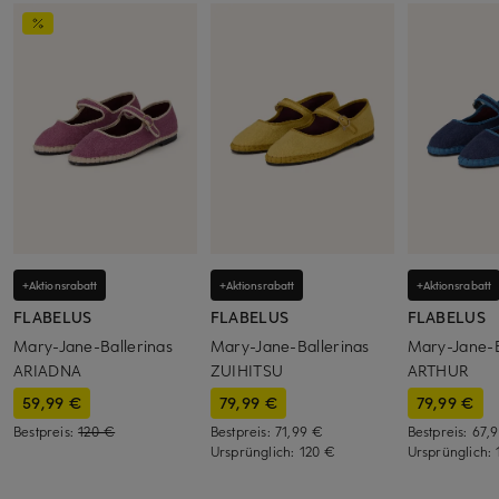
+Aktionsrabatt
+Aktionsrabatt
+Aktionsrabatt
FLABELUS
FLABELUS
FLABELUS
Mary-Jane-Ballerinas
Mary-Jane-Ballerinas
Mary-Jane-B
ARIADNA
ZUIHITSU
ARTHUR
59,99 €
79,99 €
79,99 €
Bestpreis:
120 €
Bestpreis:
71,99 €
Bestpreis:
67,
Ursprünglich:
120 €
Ursprünglich: