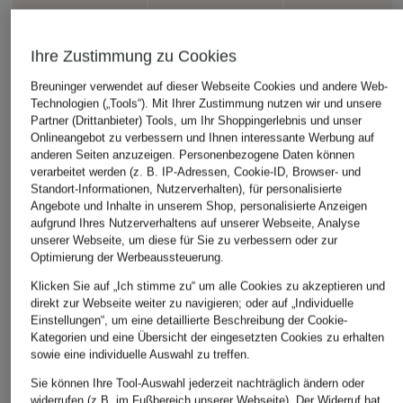
Ihre Zustimmung zu Cookies
Breuninger verwendet auf dieser Webseite Cookies und andere Web-
Technologien („Tools“). Mit Ihrer Zustimmung nutzen wir und unsere
Partner (Drittanbieter) Tools, um Ihr Shoppingerlebnis und unser
Onlineangebot zu verbessern und Ihnen interessante Werbung auf
anderen Seiten anzuzeigen. Personenbezogene Daten können
+Aktionsrabatt
+Aktionsrabatt
+Aktionsrabatt
verarbeitet werden (z. B. IP-Adressen, Cookie-ID, Browser- und
Standort-Informationen, Nutzerverhalten), für personalisierte
FLABELUS
FLABELUS
FLABELUS
Angebote und Inhalte in unserem Shop, personalisierte Anzeigen
aufgrund Ihres Nutzerverhaltens auf unserer Webseite, Analyse
Mary-Jane-Ballerinas
Mary-Jane-Ballerinas
Mary-Jane-Ballerin
unserer Webseite, um diese für Sie zu verbessern oder zur
ARIADNA
ZUIHITSU
SOPHIE
Optimierung der Werbeaussteuerung.
59,99 €
79,99 €
149,99 €
Klicken Sie auf „Ich stimme zu“ um alle Cookies zu akzeptieren und
Bestpreis:
120 €
Bestpreis:
71,99 €
Bestpreis:
134,99 €
direkt zur Webseite weiter zu navigieren; oder auf „Individuelle
Ursprünglich:
120 €
Ursprünglich:
215 €
Einstellungen“, um eine detaillierte Beschreibung der Cookie-
Kategorien und eine Übersicht der eingesetzten Cookies zu erhalten
sowie eine individuelle Auswahl zu treffen.
Sie können Ihre Tool-Auswahl jederzeit nachträglich ändern oder
widerrufen (z.B. im Fußbereich unserer Webseite). Der Widerruf hat