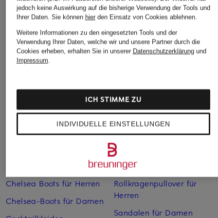
jedoch keine Auswirkung auf die bisherige Verwendung der Tools und
Ihrer Daten.
Sie können
hier
den Einsatz von Cookies ablehnen.
Weitere Informationen zu den eingesetzten Tools und der
Verwendung Ihrer Daten, welche wir und unsere Partner durch die
Cookies erheben, erhalten Sie in unserer
Datenschutzerklärung
und
Weitere Kategorien
Impressum
.
Abendkleider
Kleider
Anzüge für Herren
Lange Ballkleider
ICH STIMME ZU
Bikinis Damen
Lederjacken für Damen
INDIVIDUELLE EINSTELLUNGEN
Boots für Damen
Mäntel für Damen
Braune Stiefel für Damen
Parkas für Herren
Cabanjacken für Damen
Pullover für Damen
Chelsea Boots für Herren
Rollkragenpullover für
Herren
Chelsea-Boots für Damen
Sandalen für Damen