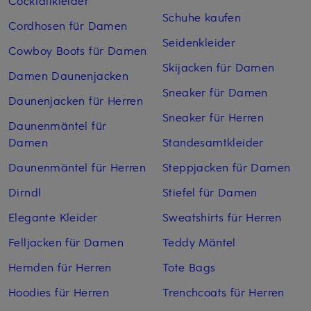
Cocktailkleider
Schuhe kaufen
Cordhosen für Damen
Seidenkleider
Cowboy Boots für Damen
Skijacken für Damen
Damen Daunenjacken
Sneaker für Damen
Daunenjacken für Herren
Sneaker für Herren
Daunenmäntel für
Damen
Standesamtkleider
Daunenmäntel für Herren
Steppjacken für Damen
Dirndl
Stiefel für Damen
Elegante Kleider
Sweatshirts für Herren
Felljacken für Damen
Teddy Mäntel
Hemden für Herren
Tote Bags
Hoodies für Herren
Trenchcoats für Herren