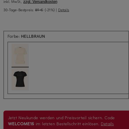
inkl. MwSt.,
zzgl. Versandkosten
30-Tage-Bestpreis:
89 €
(-21%)
|
Details
Farbe:
HELLBRAUN
Jetzt Neukunde werden und Preisvorteil sichern. Code
WELCOME15
im letzten Bestellschritt einlösen.
Details