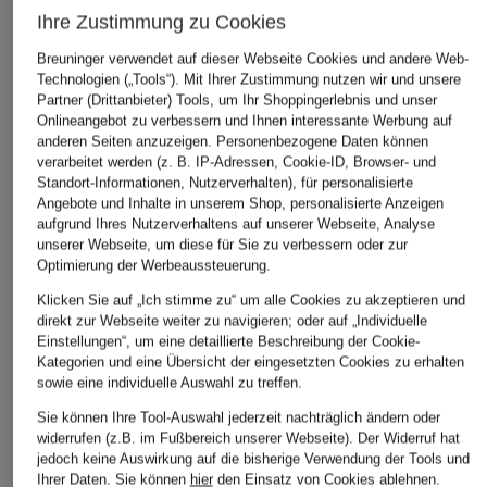
Ihre Zustimmung zu Cookies
Breuninger verwendet auf dieser Webseite Cookies und andere Web-
Technologien („Tools“). Mit Ihrer Zustimmung nutzen wir und unsere
Partner (Drittanbieter) Tools, um Ihr Shoppingerlebnis und unser
Onlineangebot zu verbessern und Ihnen interessante Werbung auf
anderen Seiten anzuzeigen. Personenbezogene Daten können
LACOSTE
MARC CAIN
verarbeitet werden (z. B. IP-Adressen, Cookie-ID, Browser- und
+Aktionsrabatt
Standort-Informationen, Nutzerverhalten), für personalisierte
T-Shirt
Rollkragenshirt mit
MOS MOSH
Angebote und Inhalte in unserem Shop, personalisierte Anzeigen
Schmuckperlen
59,99 €
aufgrund Ihres Nutzerverhaltens auf unserer Webseite, Analyse
T-Shirt MMMAKRI
149,90 €
unserer Webseite, um diese für Sie zu verbessern oder zur
39,99 €
Optimierung der Werbeaussteuerung.
Bestpreis:
33,99 €
Klicken Sie auf „Ich stimme zu“ um alle Cookies zu akzeptieren und
Ursprünglich:
49,99 €
direkt zur Webseite weiter zu navigieren; oder auf „Individuelle
Einstellungen“, um eine detaillierte Beschreibung der Cookie-
Kategorien und eine Übersicht der eingesetzten Cookies zu erhalten
sowie eine individuelle Auswahl zu treffen.
Sie können Ihre Tool-Auswahl jederzeit nachträglich ändern oder
widerrufen (z.B. im Fußbereich unserer Webseite). Der Widerruf hat
jedoch keine Auswirkung auf die bisherige Verwendung der Tools und
Ihrer Daten.
Sie können
hier
den Einsatz von Cookies ablehnen.