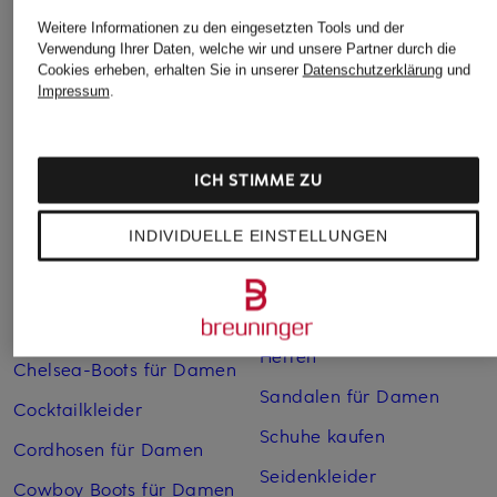
Weitere Informationen zu den eingesetzten Tools und der
Weitere Kategorien
Verwendung Ihrer Daten, welche wir und unsere Partner durch die
Cookies erheben, erhalten Sie in unserer
Datenschutzerklärung
und
Abendkleider
Kleider
Impressum
.
Anzüge für Herren
Lange Ballkleider
Bikinis Damen
Lederjacken für Damen
ICH STIMME ZU
Boots für Damen
Mäntel für Damen
INDIVIDUELLE EINSTELLUNGEN
Braune Stiefel für Damen
Parkas für Herren
Cabanjacken für Damen
Pullover für Damen
Chelsea Boots für Herren
Rollkragenpullover für
Herren
Chelsea-Boots für Damen
Sandalen für Damen
Cocktailkleider
Schuhe kaufen
Cordhosen für Damen
Seidenkleider
Cowboy Boots für Damen