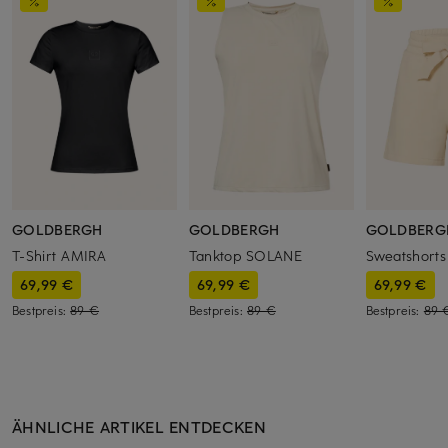
GOLDBERGH
GOLDBERGH
GOLDBERG
T-Shirt AMIRA
Tanktop SOLANE
Sweatshorts
69,99 €
69,99 €
69,99 €
Bestpreis:
89 €
Bestpreis:
89 €
Bestpreis:
89 
ÄHNLICHE ARTIKEL ENTDECKEN