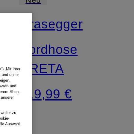
Grasegger
Cordhose
GRETA
). Mit Ihrer
s und unser
eigen.
wser- und
219,99 €
nserem Shop,
 unserer
.
 weiter zu
ookie-
elle Auswahl