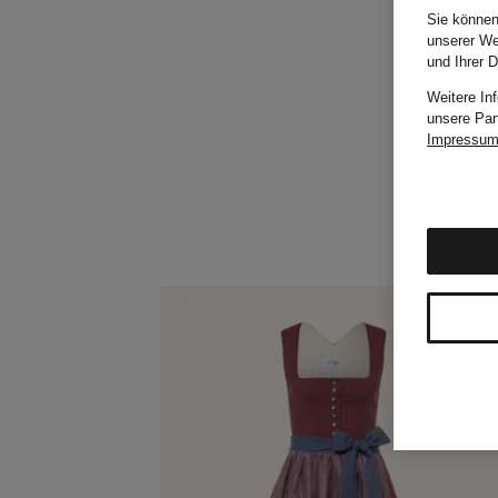
Sie können
unserer We
und Ihrer 
Weitere In
unsere Par
Impressu