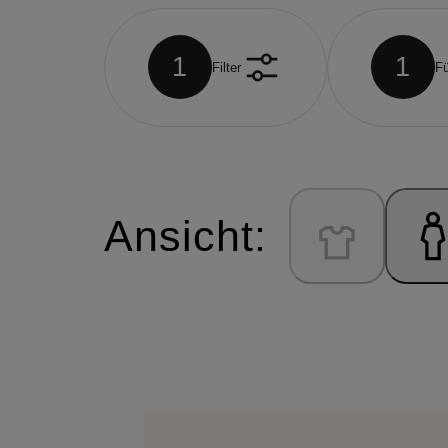
1
1
Filter
Fü
Ansicht: