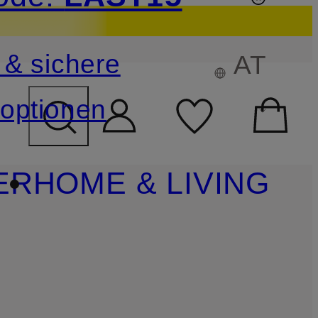
sichern
 & sichere
AT
FELD ÜBERSPRINGEN
optionen
ER
HOME & LIVING