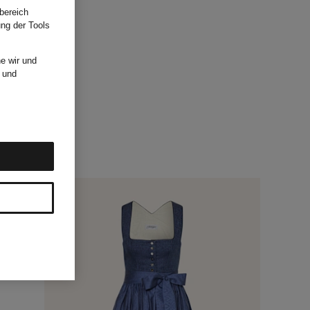
bereich
ung der Tools
e wir und
und