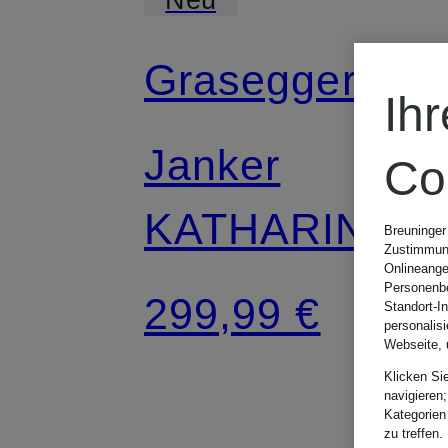
Grasegger
Ih
Janker
Co
KATHARINA
Breuninger
Zustimmung
Onlineange
Personenbe
299,99 €
Standort-I
personalis
Webseite, 
Klicken Si
navigieren;
Kategorien
zu treffen.