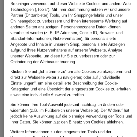
Breuninger verwendet auf dieser Webseite Cookies und andere Web-
Technologien („Tools“). Mit Ihrer Zustimmung nutzen wir und unsere
darling harbour
SAMSØE SAMSØE
Partner (Drittanbieter) Tools, um Ihr Shoppingerlebnis und unser
+Aktionsrabatt
Onlineangebot zu verbessern und Ihnen interessante Werbung auf
T-Shirt
Strickjacke SAJUNI
lilienfels
anderen Seiten anzuzeigen. Personenbezogene Daten können
39,99 €
80 €
verarbeitet werden (z. B. IP-Adressen, Cookie-ID, Browser- und
T-Shirt
Standort-Informationen, Nutzerverhalten), für personalisierte
49,99 €
Angebote und Inhalte in unserem Shop, personalisierte Anzeigen
aufgrund Ihres Nutzerverhaltens auf unserer Webseite, Analyse
Bestpreis:
89,99 €
unserer Webseite, um diese für Sie zu verbessern oder zur
Optimierung der Werbeaussteuerung.
Klicken Sie auf „Ich stimme zu“ um alle Cookies zu akzeptieren und
direkt zur Webseite weiter zu navigieren; oder auf „Individuelle
Einstellungen“, um eine detaillierte Beschreibung der Cookie-
Kategorien und eine Übersicht der eingesetzten Cookies zu erhalten
sowie eine individuelle Auswahl zu treffen.
Sie können Ihre Tool-Auswahl jederzeit nachträglich ändern oder
widerrufen (z.B. im Fußbereich unserer Webseite). Der Widerruf hat
jedoch keine Auswirkung auf die bisherige Verwendung der Tools und
Weitere Kategorien
Ihrer Daten.
Sie können
hier
den Einsatz von Cookies ablehnen.
Weitere Informationen zu den eingesetzten Tools und der
Abendkleider
Kleider