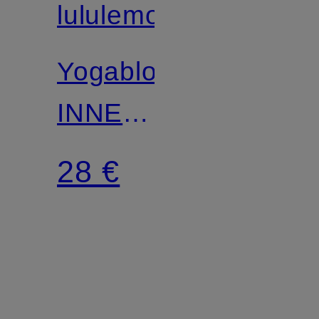
lululemon
Yogablock
INNER
FLOW
28 €