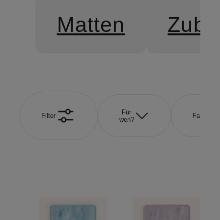
Matten
Zube
Für
Filter
Farbe
wen?