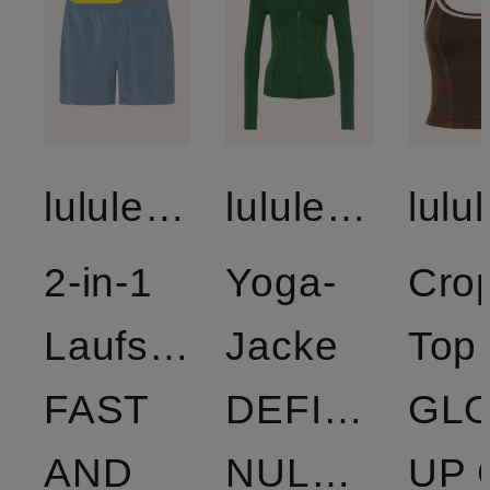
lululemon
lululemon
2-in-1
Yoga-
Cro
Laufshorts
Jacke
Top
FAST
DEFINE
GL
AND
NULU™
UP 