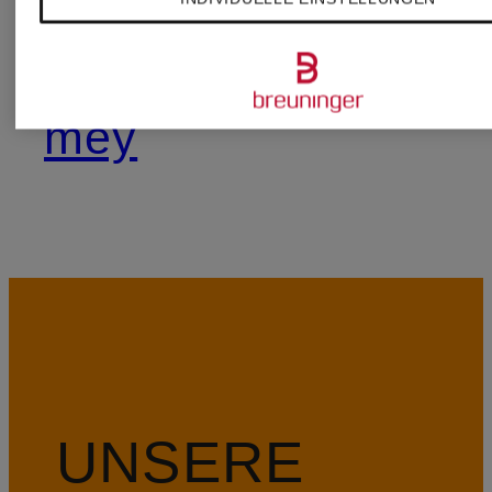
YANG
mey
UNSERE