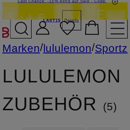
20€-Willkommensgutschein mit Beyond sichern
Last Chance: -15% extra auf Sale
- Code:
LAST15
Details
ZUM HAUPTINHALT ÜBE
/
/
Marken
lululemon
Sportz
LULULEMON
ZUBEHÖR
5