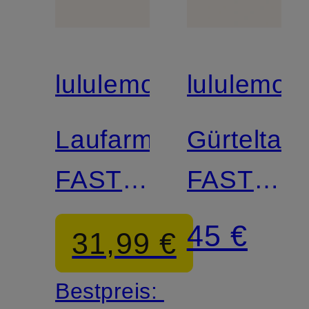
lululemon
lululemon
Laufarmband
Gürteltas
FAST
FAST
AND
AND
45 €
31,99 €
FREE
FREE
Bestpreis: