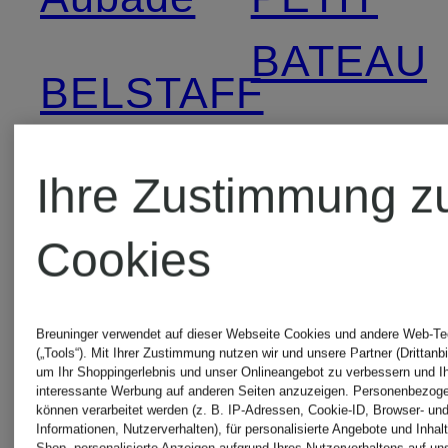
BATEAU
BELSTAFF
Puma
Buena
Ihre Zustimmung z
Vista
Reebok
Cookies
Charmline
SALOMO
Breuninger verwendet auf dieser Webseite Cookies und andere Web-Te
(„Tools“). Mit Ihrer Zustimmung nutzen wir und unsere Partner (Drittanbi
um Ihr Shoppingerlebnis und unser Onlineangebot zu verbessern und I
interessante Werbung auf anderen Seiten anzuzeigen. Personenbezog
können verarbeitet werden (z. B. IP-Adressen, Cookie-ID, Browser- und
GOLDEN
someday
Informationen, Nutzerverhalten), für personalisierte Angebote und Inhal