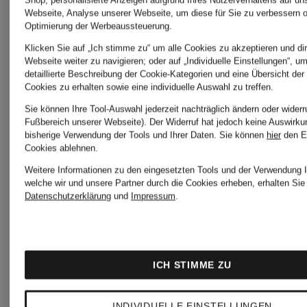
Shop, personalisierte Anzeigen aufgrund Ihres Nutzerverhaltens auf un
Webseite, Analyse unserer Webseite, um diese für Sie zu verbessern o
Optimierung der Werbeaussteuerung.
GOOSE
Klicken Sie auf „Ich stimme zu“ um alle Cookies zu akzeptieren und dir
STELLA
Webseite weiter zu navigieren; oder auf „Individuelle Einstellungen“, u
detaillierte Beschreibung der Cookie-Kategorien und eine Übersicht der
Cookies zu erhalten sowie eine individuelle Auswahl zu treffen.
LA
McCART
Sie können Ihre Tool-Auswahl jederzeit nachträglich ändern oder widerr
Fußbereich unserer Webseite). Der Widerruf hat jedoch keine Auswirku
bisherige Verwendung der Tools und Ihrer Daten.
Sie können
hier
den E
MARTINA
Cookies ablehnen.
SWING
Weitere Informationen zu den eingesetzten Tools und der Verwendung I
welche wir und unsere Partner durch die Cookies erheben, erhalten Sie 
Datenschutzerklärung
und
Impressum
.
Lidea
VENICE
ICH STIMME ZU
LISA
BEACH
INDIVIDUELLE EINSTELLUNGEN