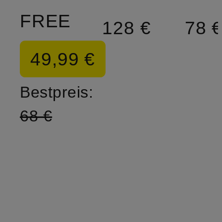
FREE
128 €
78 
49,99 €
Bestpreis:
68 €