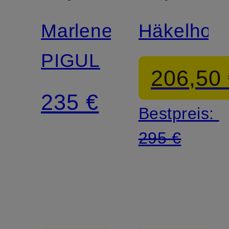
Marlenehose
Häkelhos
PIGUL
206,50
235 €
Bestpreis:
295 €