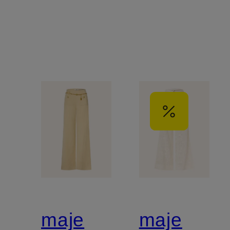
mit
Pailletten
maje
maje