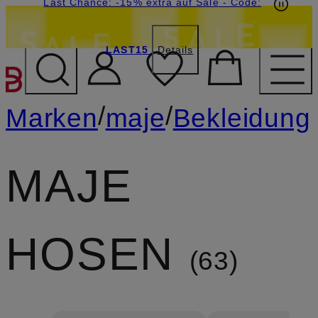
20€-Willkommensgutschein mit Beyond sichern
Last Chance: -15% extra auf Sale
- Code:
LAST15
Details
ZUM HAUPTINHALT ÜBE
/
/
Marken
maje
Bekleidung
MAJE
HOSEN
63