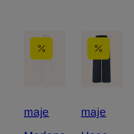
maje
maje