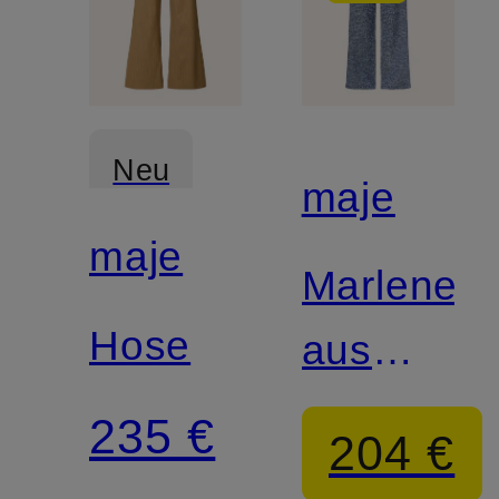
Neu
maje
maje
Marleneh
Hose
aus
Bouclé
235 €
204 €