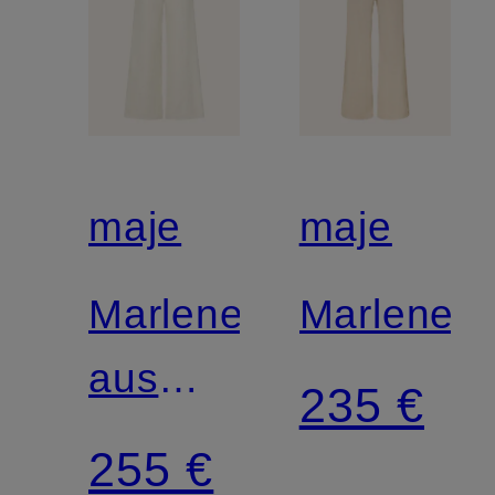
maje
maje
Marlenehose
Marleneh
aus
235 €
Tweed
255 €