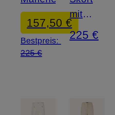
mit
157,50 €
Glitzergar
225 €
Bestpreis:
225 €