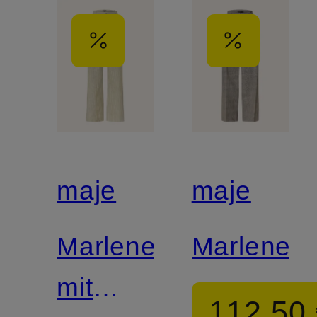
maje
maje
Marlenehose
Marleneh
mit
112,50