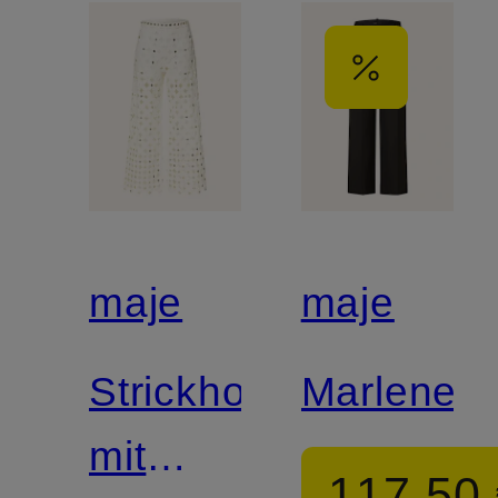
maje
maje
Strickhose
Marleneh
mit
117,50