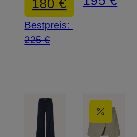
195 €
180 €
Bestpreis:
225 €