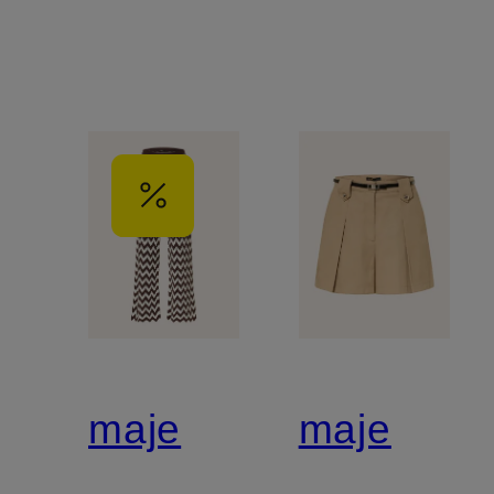
maje
maje