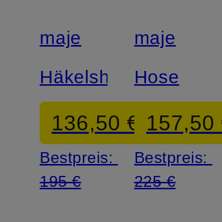
maje
maje
Häkelshorts
Hose
136,50 €
157,50
Bestpreis:
Bestpreis:
195 €
225 €