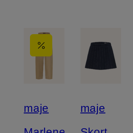
maje
maje
Marlenehose
Skort