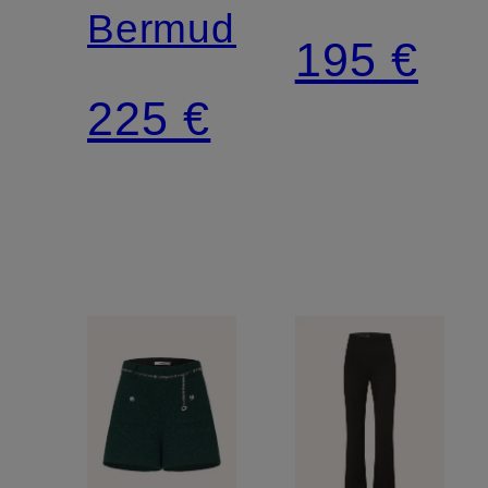
Bermudas
195 €
225 €