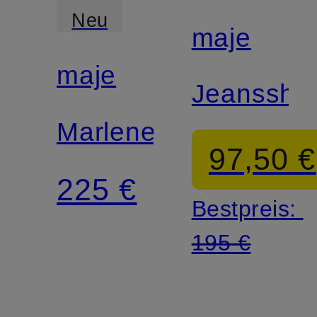
Neu
maje
maje
Jeansshor
Marlenehose
97,50 €
225 €
Bestpreis:
195 €