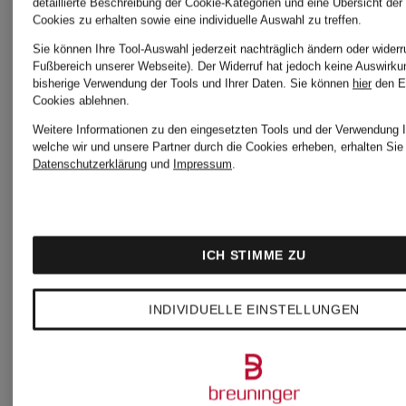
detaillierte Beschreibung der Cookie-Kategorien und eine Übersicht der
Cookies zu erhalten sowie eine individuelle Auswahl zu treffen.
Sie können Ihre Tool-Auswahl jederzeit nachträglich ändern oder widerr
Fußbereich unserer Webseite). Der Widerruf hat jedoch keine Auswirku
bisherige Verwendung der Tools und Ihrer Daten.
Sie können
hier
den E
Cookies ablehnen.
Weitere Informationen zu den eingesetzten Tools und der Verwendung I
welche wir und unsere Partner durch die Cookies erheben, erhalten Sie 
Datenschutzerklärung
und
Impressum
.
maje
maje
ICH STIMME ZU
INDIVIDUELLE EINSTELLUNGEN
Bermuda
Marleneh
aus
225 €