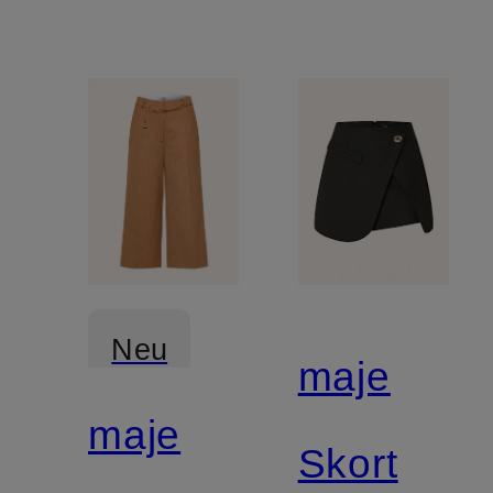
Neu
maje
maje
Skort