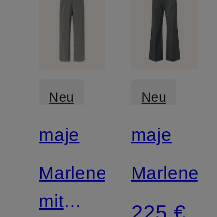
Neu
Neu
maje
maje
Marlenehose
Marleneh
mit
225 €