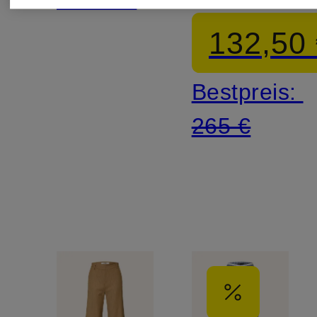
Tweed
132,50
Bestpreis:
265 €