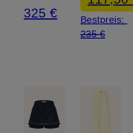
Nieten
325 €
Bestpreis:
235 €