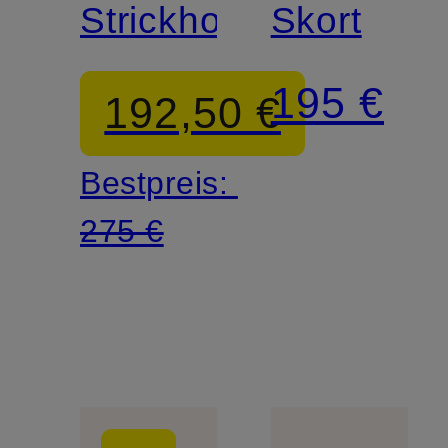
Strickhose
Skort
195 €
192,50 €
Bestpreis:
275 €