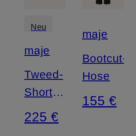
Neu
maje
maje
Bootcut-
Tweed-
Hose
Shorts
155 €
mit
225 €
Glitzergarn