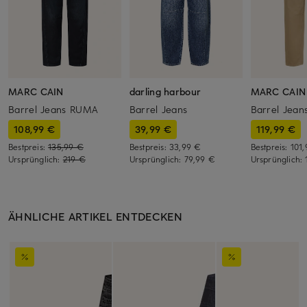
MARC CAIN
darling harbour
MARC CAIN
Barrel Jeans RUMA
Barrel Jeans
Barrel Jea
108,99 €
39,99 €
119,99 €
Bestpreis:
135,99 €
Bestpreis:
33,99 €
Bestpreis:
101
Ursprünglich:
219 €
Ursprünglich:
79,99 €
Ursprünglich:
ÄHNLICHE ARTIKEL ENTDECKEN