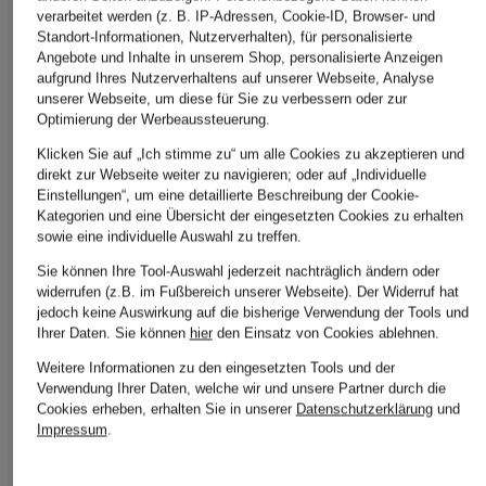
verarbeitet werden (z. B. IP-Adressen, Cookie-ID, Browser- und
DRYKORN
CAMBIO
AGOLDE
Standort-Informationen, Nutzerverhalten), für personalisierte
Angebote und Inhalte in unserem Shop, personalisierte Anzeigen
Wide Leg Jeans
Barrel Jeans OCEAN
Cropped Jeans
aufgrund Ihres Nutzerverhaltens auf unserer Webseite, Analyse
MEDLEY
159,90 €
unserer Webseite, um diese für Sie zu verbessern oder zur
279,99 €
Optimierung der Werbeaussteuerung.
134,99 €
Bestpreis:
237,99 €
Klicken Sie auf „Ich stimme zu“ um alle Cookies zu akzeptieren und
Ursprünglich:
349,99 
Bestpreis:
114,74 €
direkt zur Webseite weiter zu navigieren; oder auf „Individuelle
Ursprünglich:
149,99 €
Einstellungen“, um eine detaillierte Beschreibung der Cookie-
Kategorien und eine Übersicht der eingesetzten Cookies zu erhalten
sowie eine individuelle Auswahl zu treffen.
Sie können Ihre Tool-Auswahl jederzeit nachträglich ändern oder
widerrufen (z.B. im Fußbereich unserer Webseite). Der Widerruf hat
jedoch keine Auswirkung auf die bisherige Verwendung der Tools und
Ihrer Daten.
Sie können
hier
den Einsatz von Cookies ablehnen.
Weitere Informationen zu den eingesetzten Tools und der
Weitere Kategorien
Verwendung Ihrer Daten, welche wir und unsere Partner durch die
Cookies erheben, erhalten Sie in unserer
Datenschutzerklärung
und
Blaue MARC CAIN Blusen
MARC CAIN Mäntel
Impressum
.
Grüne MARC CAIN
MARC CAIN Poloshirts