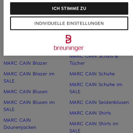
Pullover
MARC CAIN Pullover
ICH STIMME ZU
MARC CAIN 7/8-Hosen
MARC CAIN Röcke
MARC CAIN Accessoires
INDIVIDUELLE EINSTELLUNGEN
MARC CAIN Röcke im
MARC CAIN Artikel
SALE
MARC CAIN Artikel im
MARC CAIN Sandalen
SALE
MARC CAIN Schals &
MARC CAIN Blazer
Tücher
MARC CAIN Blazer im
MARC CAIN Schuhe
SALE
MARC CAIN Schuhe im
MARC CAIN Blusen
SALE
MARC CAIN Blusen im
MARC CAIN Seiden­blusen
SALE
MARC CAIN Shirts
MARC CAIN
MARC CAIN Shirts im
Daunenjacken
SALE