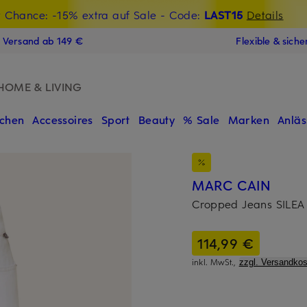
t Chance: -15% extra auf Sale
€-Willkommensgutschein mit Beyond sichern
- Code:
LAST15
Details
N
s Versand ab 149 €
Flexible & sich
HOME & LIVING
chen
Accessoires
Sport
Beauty
% Sale
Marken
Anläs
MARC CAIN
Cropped Jeans SILEA
114,99 €
inkl. MwSt.,
zzgl. Versandkos