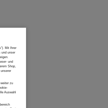
). Mit Ihrer
s und unser
eigen.
wser- und
nserem Shop,
 unserer
.
 weiter zu
ookie-
elle Auswahl
bereich