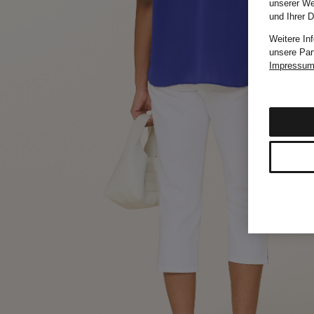
unserer We
und Ihrer 
Weitere In
unsere Par
Impressu