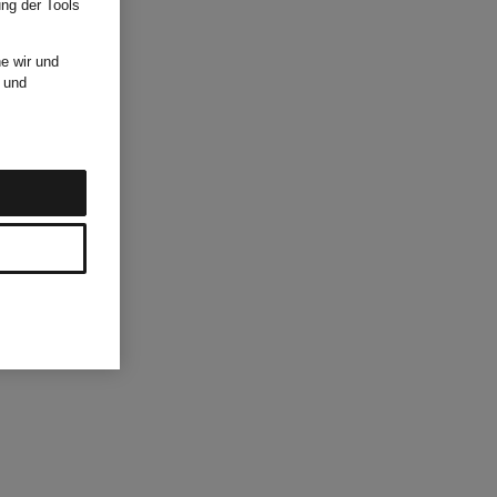
ung der Tools
e wir und
und