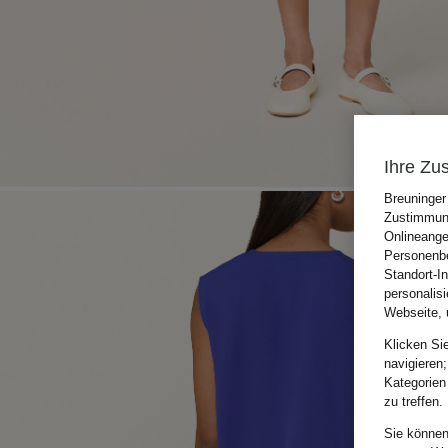
Ihre Zu
Breuninger
Zustimmung
Onlineange
Personenbe
Standort-I
personalis
Webseite, 
Klicken Si
navigieren;
Kategorien
zu treffen.
Sie können