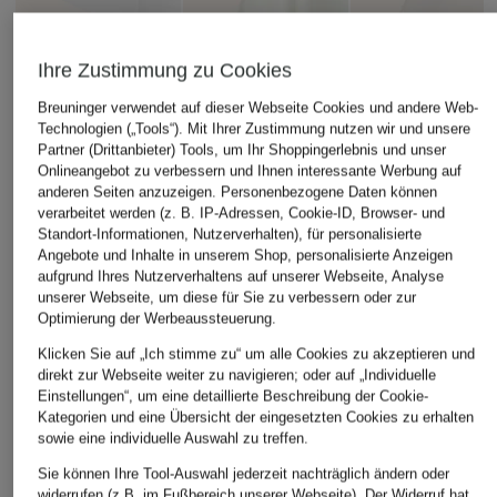
Ihre Zustimmung zu Cookies
Breuninger verwendet auf dieser Webseite Cookies und andere Web-
Technologien („Tools“). Mit Ihrer Zustimmung nutzen wir und unsere
Partner (Drittanbieter) Tools, um Ihr Shoppingerlebnis und unser
Onlineangebot zu verbessern und Ihnen interessante Werbung auf
anderen Seiten anzuzeigen. Personenbezogene Daten können
verarbeitet werden (z. B. IP-Adressen, Cookie-ID, Browser- und
Standort-Informationen, Nutzerverhalten), für personalisierte
Angebote und Inhalte in unserem Shop, personalisierte Anzeigen
aufgrund Ihres Nutzerverhaltens auf unserer Webseite, Analyse
unserer Webseite, um diese für Sie zu verbessern oder zur
Optimierung der Werbeaussteuerung.
Klicken Sie auf „Ich stimme zu“ um alle Cookies zu akzeptieren und
ARC'TERYX
direkt zur Webseite weiter zu navigieren; oder auf „Individuelle
+Aktionsrabatt
+Aktionsrabatt
Einstellungen“, um eine detaillierte Beschreibung der Cookie-
Funktionsshirt KRAGG
adidas TERREX
Stefan Brandt
Kategorien und eine Übersicht der eingesetzten Cookies zu erhalten
70 €
sowie eine individuelle Auswahl zu treffen.
T-Shirt TERREX MULTI
T-Shirt FRIEDE
TEE MEADOW PACK
Sie können Ihre Tool-Auswahl jederzeit nachträglich ändern oder
89,99 €
widerrufen (z.B. im Fußbereich unserer Webseite). Der Widerruf hat