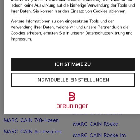
29,99 €
Bestpreis:
84,99 €
jedoch keine Auswirkung auf die bisherige Verwendung der Tools und
Ursprünglich:
159,99 €
Ihrer Daten.
Sie können
hier
den Einsatz von Cookies ablehnen.
Bestpreis:
25,49 €
Ursprünglich:
40 €
Weitere Informationen zu den eingesetzten Tools und der
Verwendung Ihrer Daten, welche wir und unsere Partner durch die
Cookies erheben, erhalten Sie in unserer
Datenschutzerklärung
und
Impressum
.
ICH STIMME ZU
Weitere Kategorien
INDIVIDUELLE EINSTELLUNGEN
Blaue MARC CAIN Blusen
MARC CAIN Mäntel
Grüne MARC CAIN
MARC CAIN Poloshirts
Pullover
MARC CAIN Pullover
MARC CAIN 7/8-Hosen
MARC CAIN Röcke
MARC CAIN Accessoires
MARC CAIN Röcke im