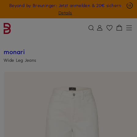
Nur in der App: -10 € auf digitale Geschenkkarten
Beyond by Breuninger: Jetzt anmelden & 20€ sichern
ZUM HAUPTINHALT ÜBERSPRINGEN
ZUM SUCHFELD ÜBERSPRINGE
GESCHENK20
Details
monari
Wide Leg Jeans