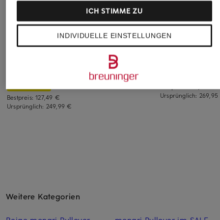
ICH STIMME ZU
7 for all mankind
BRAX
SEDUCTIVE
INDIVIDUELLE EINSTELLUNGEN
Flared Jeans ULTRA
Straight Jeans MAY
Cropped Jeans
HIGH RISE CROPPED
MERON
59,99 €
JO
159,99 €
Bestpreis:
50,99 €
149,99 €
Ursprünglich:
99,95 €
Bestpreis:
135,99 €
Ursprünglich:
269,95
Bestpreis:
127,49 €
Ursprünglich:
249,99 €
Weitere Kategorien
Beige monari Pullover
monari Pullover im SALE