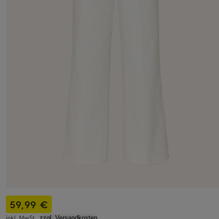
59,99 €
inkl. MwSt.,
zzgl. Versandkosten