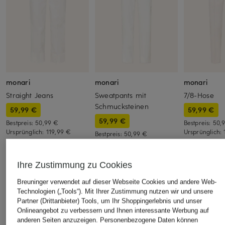
monari
monari
monari
Straight Jeans
Sweatpants mit
7/8-Hose
Schmucksteinen
59,99 €
59,99 €
59,99 €
Bestpreis:
50,99 €
Bestpreis:
50,
Ursprünglich:
119,99 €
Ursprünglich:
Bestpreis:
50,99 €
Ursprünglich:
119,99 €
Ihre Zustimmung zu Cookies
ÄHNLICHE ARTIKEL ENTDECKEN
Breuninger verwendet auf dieser Webseite Cookies und andere Web-
Technologien („Tools“). Mit Ihrer Zustimmung nutzen wir und unsere
Partner (Drittanbieter) Tools, um Ihr Shoppingerlebnis und unser
Onlineangebot zu verbessern und Ihnen interessante Werbung auf
anderen Seiten anzuzeigen. Personenbezogene Daten können