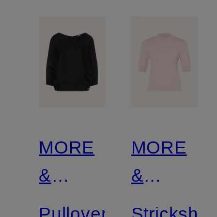
MORE
MORE
&
&
MORE
MORE
Pullover
Strickshirt