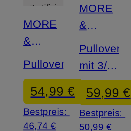
MORE
Zertifiziert
MORE
&
&
MORE
Pullover
MORE
Pullover
mit 3/4-
Arm
54,99 €
59,99 €
Bestpreis:
Bestpreis:
46,74 €
50,99 €