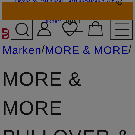
Beyond by Breuninger: Jetzt anmelden & 20€
Geschenkkarten
GESCHENK20
sichern
Details
ZUM HAUPTINHALT ÜBE
/
/
Marken
MORE & MORE
MORE &
MORE