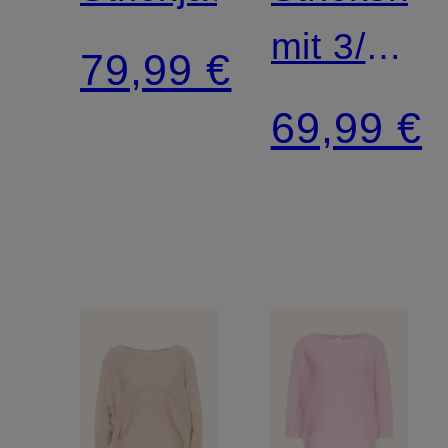
mit 3/4-
79,99 €
Arm
69,99 €