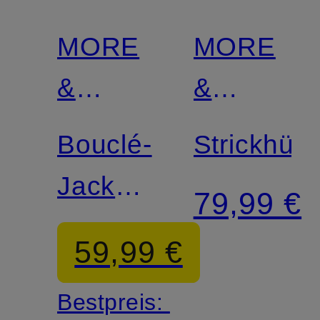
MORE
MORE
&
&
MORE
MORE
Bouclé-
Strickhüll
Jacke
79,99 €
mit
59,99 €
Glitzergarn
Bestpreis: