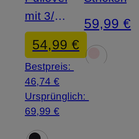
mit 3/4-
59,99 €
Arm
54,99 €
Bestpreis:
46,74 €
Ursprünglich:
69,99 €