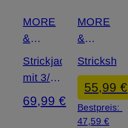
MORE
MORE
&
&
MORE
MORE
Strickjacke
Strickshirt
mit 3/4-
55,99 €
Arm
69,99 €
Bestpreis:
47,59 €