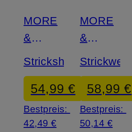
MORE
MORE
&
&
MORE
MORE
Strickshirt
Strickwes
54,99 €
58,99 €
Bestpreis:
Bestpreis:
42,49 €
50,14 €