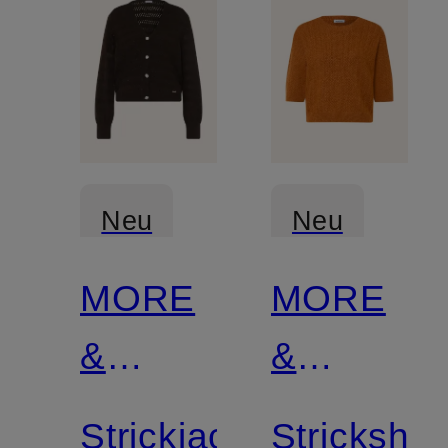
Neu
Neu
MORE
MORE
&
&
MORE
MORE
Strickjacke
Strickshirt