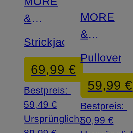
MORE
Zertifiziert
MORE
&
&
MORE
Strickjacke
MORE
Pullover
69,99 €
59,99 €
Bestpreis:
59,49 €
Bestpreis:
Ursprünglich:
50,99 €
89,99 €