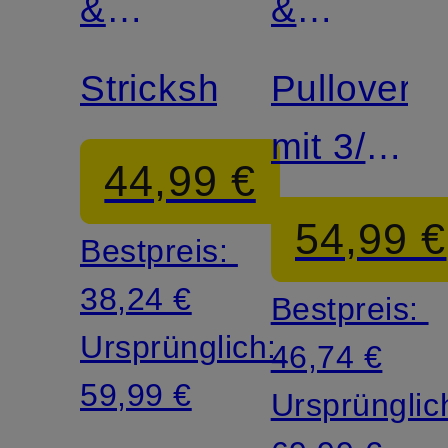
&
&
MORE
MORE
Strickshirt
Pullover
mit 3/4-
44,99 €
Arm
54,99 €
Bestpreis:
38,24 €
Bestpreis:
Ursprünglich:
46,74 €
59,99 €
Ursprünglic