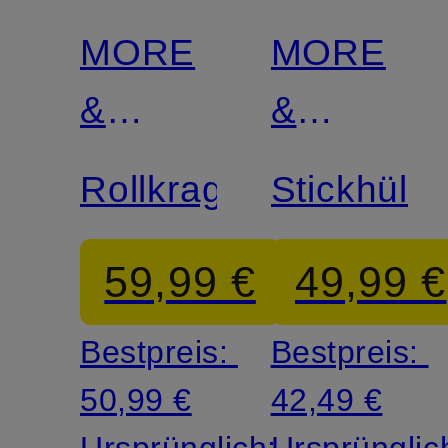
MORE
MORE
&
&
MORE
MORE
Rollkragenpullover
Stickhülle
59,99 €
49,99 €
Bestpreis:
Bestpreis:
50,99 €
42,49 €
Ursprünglich:
Ursprünglic