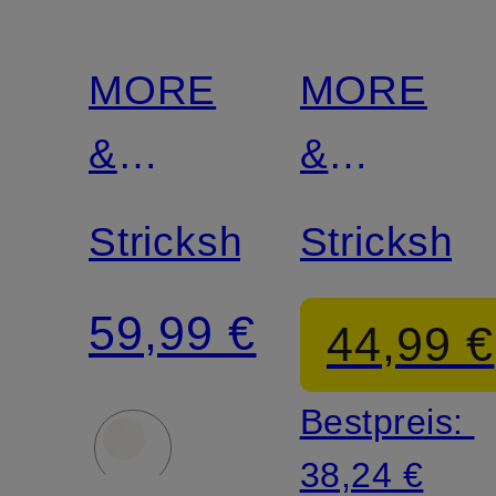
MORE
MORE
&
&
MORE
MORE
Strickshirt
Strickshirt
59,99 €
44,99 €
Bestpreis:
38,24 €