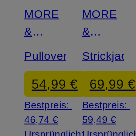
MORE
MORE
&
&
MORE
MORE
Pullover
Strickjack
54,99 €
69,99 €
Bestpreis:
Bestpreis:
46,74 €
59,49 €
Ursprünglich:
Ursprünglic