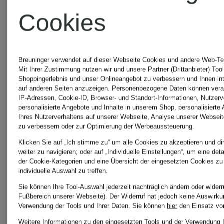
Cookies
MORE
MORE
Breuninger verwendet auf dieser Webseite Cookies und andere Web-Tec
Mit Ihrer Zustimmung nutzen wir und unsere Partner (Drittanbieter) Too
Shoppingerlebnis und unser Onlineangebot zu verbessern und Ihnen i
&
&
auf anderen Seiten anzuzeigen. Personenbezogene Daten können verar
IP-Adressen, Cookie-ID, Browser- und Standort-Informationen, Nutzerve
personalisierte Angebote und Inhalte in unserem Shop, personalisierte
MORE
MORE
Ihres Nutzerverhaltens auf unserer Webseite, Analyse unserer Webseit
Pullover
Pullover
zu verbessern oder zur Optimierung der Werbeaussteuerung.
Klicken Sie auf „Ich stimme zu“ um alle Cookies zu akzeptieren und di
mit 3/4-
weiter zu navigieren; oder auf „Individuelle Einstellungen“, um eine det
69,99 €
der Cookie-Kategorien und eine Übersicht der eingesetzten Cookies zu
individuelle Auswahl zu treffen.
Arm
Sie können Ihre Tool-Auswahl jederzeit nachträglich ändern oder widerr
69,99 €
Fußbereich unserer Webseite). Der Widerruf hat jedoch keine Auswirkun
Verwendung der Tools und Ihrer Daten.
Sie können
hier
den Einsatz vo
Weitere Informationen zu den eingesetzten Tools und der Verwendung 