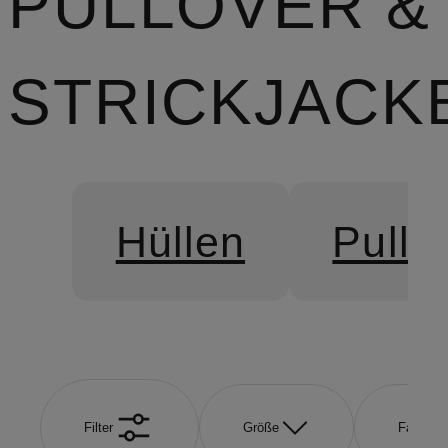
PULLOVER &
STRICKJACK
Hüllen
Pullo
Filter
Größe
Farbe