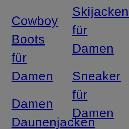
Skijacken
Cowboy
für
Boots
Damen
für
Damen
Sneaker
für
Damen
Damen
Daunenjacken