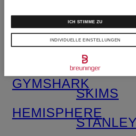
GOLDEN
ROSSI
GOOSE
ICH STIMME ZU
RINO &
INDIVIDUELLE EINSTELLUNGEN
Grace
PELLE
GYMSHARK
SKIMS
HEMISPHERE
STANLE