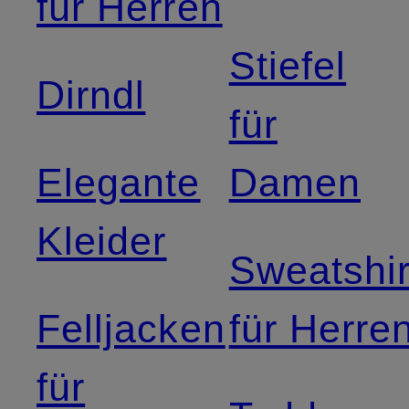
für Herren
Stiefel
Dirndl
für
Elegante
Damen
Kleider
Sweatshir
Felljacken
für Herre
für