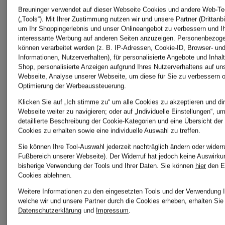
im Sale
Breuninger verwendet auf dieser Webseite Cookies und andere Web-Te
DUNO
(„Tools“). Mit Ihrer Zustimmung nutzen wir und unsere Partner (Drittanbi
um Ihr Shoppingerlebnis und unser Onlineangebot zu verbessern und I
interessante Werbung auf anderen Seiten anzuzeigen. Personenbezog
können verarbeitet werden (z. B. IP-Adressen, Cookie-ID, Browser- und
paul
Informationen, Nutzerverhalten), für personalisierte Angebote und Inhal
FRIEDA &
Shop, personalisierte Anzeigen aufgrund Ihres Nutzerverhaltens auf un
Webseite, Analyse unserer Webseite, um diese für Sie zu verbessern o
green
Optimierung der Werbeaussteuerung.
FREDDIES
Klicken Sie auf „Ich stimme zu“ um alle Cookies zu akzeptieren und dir
Webseite weiter zu navigieren; oder auf „Individuelle Einstellungen“, u
detaillierte Beschreibung der Cookie-Kategorien und eine Übersicht der
POMME
Cookies zu erhalten sowie eine individuelle Auswahl zu treffen.
FUCHS
Sie können Ihre Tool-Auswahl jederzeit nachträglich ändern oder widerr
Fußbereich unserer Webseite). Der Widerruf hat jedoch keine Auswirku
D'OR
bisherige Verwendung der Tools und Ihrer Daten.
Sie können
hier
den E
Cookies ablehnen.
SCHMITT
Weitere Informationen zu den eingesetzten Tools und der Verwendung I
welche wir und unsere Partner durch die Cookies erheben, erhalten Sie 
RAFFAE
Datenschutzerklärung
und
Impressum
.