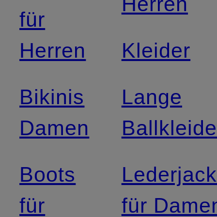
Herren
für
Herren
Kleider
Bikinis
Lange
Damen
Ballkleide
Boots
Lederjac
für
für Dame