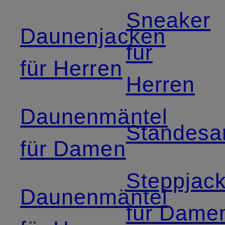
Sneaker
Daunenjacken
für
für Herren
Herren
Daunenmäntel
Standesa
für Damen
Steppjac
Daunenmäntel
für Dame