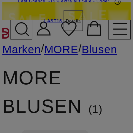
20€-Willkommensgutschein mit Beyond sichern
Last Chance: -15% extra auf Sale
- Code:
LAST15
Details
ZUM HAUPTINHALT ÜBE
/
/
Marken
MORE
Blusen
MORE
BLUSEN
1