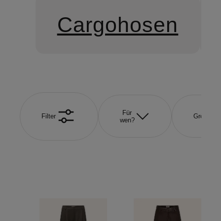
Cargohosen
Für
Filter
Größe
wen?