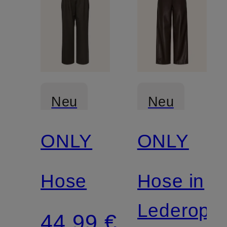
Neu
Neu
ONLY
ONLY
Hose
Hose in
Lederopti
44,99 €