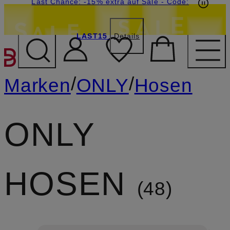
20€-Willkommensgutschein mit Beyond sichern
Last Chance: -15% extra auf Sale
- Code:
LAST15
Details
ZUM HAUPTINHALT ÜBE
/
/
Marken
ONLY
Hosen
ONLY
HOSEN
48