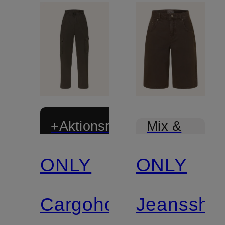
+Aktionsrabatt
Mix &
Match
ONLY
ONLY
Cargohose
Jeansshor