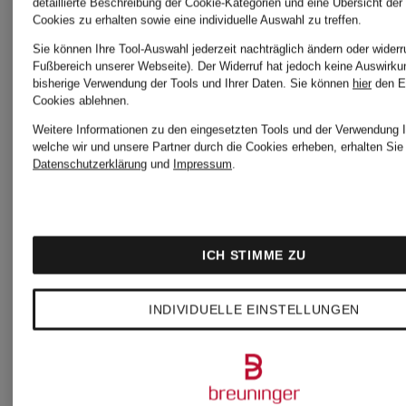
detaillierte Beschreibung der Cookie-Kategorien und eine Übersicht der
Cookies zu erhalten sowie eine individuelle Auswahl zu treffen.
Sie können Ihre Tool-Auswahl jederzeit nachträglich ändern oder widerr
26,99 €
19,99 €
Fußbereich unserer Webseite). Der Widerruf hat jedoch keine Auswirku
bisherige Verwendung der Tools und Ihrer Daten.
Sie können
hier
den E
Cookies ablehnen.
Weitere Informationen zu den eingesetzten Tools und der Verwendung I
Bestpreis:
welche wir und unsere Partner durch die Cookies erheben, erhalten Sie 
Datenschutzerklärung
und
Impressum
.
16,99 €
Ursprünglic
ICH STIMME ZU
39,99 €
INDIVIDUELLE EINSTELLUNGEN