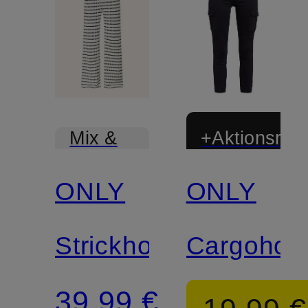
+Aktionsraba
Mix &
Match
ONLY
ONLY
Strickhose
Cargohos
39,99 €