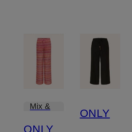
Mix &
ONLY
Match
ONLY