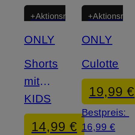
+Aktionsrabatt
+Aktionsraba
ONLY
ONLY
Shorts
Culotte
mit
19,99 €
Pailletten
KIDS
Bestpreis:
14,99 €
16,99 €