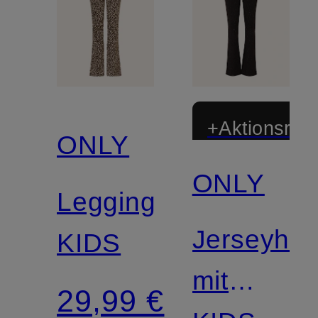
+Aktionsraba
ONLY
ONLY
Leggings
Jerseyho
KIDS
mit
29,99 €