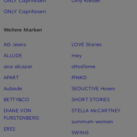
ONLY Caprihosen
Only Kleider
ONLY Caprihosen
Weitere Marken
AG Jeans
LOVE Stories
ALLUDE
mey
ana alcazar
ottod'ame
APART
PINKO
Aubade
SEDUCTIVE Hosen
BETTY&CO
SHORT STORIES
DIANE VON
STELLA McCARTNEY
FURSTENBERG
summum woman
ERES
SWING