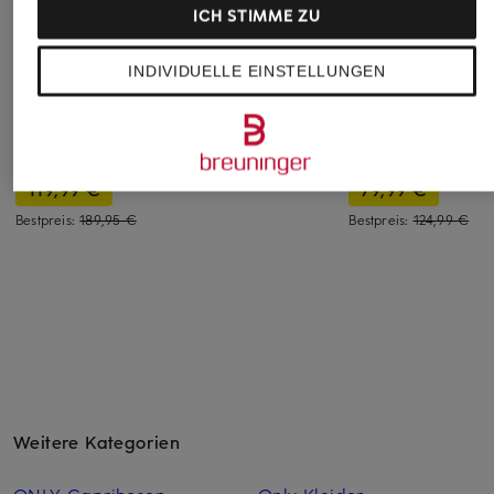
ICH STIMME ZU
ICHI
+Aktionsrabatt
+Aktionsrabatt
INDIVIDUELLE EINSTELLUNGEN
Shorts IHLINNO mit
van Laack
MAJESTIC
Leinen
FILATURES
Leinenshorts VL-
34,95 €
HELEAS-BR
Shorts
119,99 €
79,99 €
Bestpreis:
189,95 €
Bestpreis:
124,99 €
Weitere Kategorien