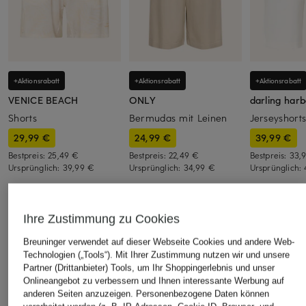
+Aktionsrabatt
+Aktionsrabatt
+Aktionsrabatt
VENICE BEACH
ONLY
darling har
Shorts
Bermudas mit Leinen
Jerseyshort
29,99 €
24,99 €
39,99 €
Bestpreis:
25,49 €
Bestpreis:
22,49 €
Bestpreis:
33,
Ursprünglich:
39,99 €
Ursprünglich:
34,99 €
Ursprünglich:
Ihre Zustimmung zu Cookies
ÄHNLICHE ARTIKEL ENTDECKEN
Breuninger verwendet auf dieser Webseite Cookies und andere Web-
Technologien („Tools“). Mit Ihrer Zustimmung nutzen wir und unsere
Partner (Drittanbieter) Tools, um Ihr Shoppingerlebnis und unser
Onlineangebot zu verbessern und Ihnen interessante Werbung auf
anderen Seiten anzuzeigen. Personenbezogene Daten können