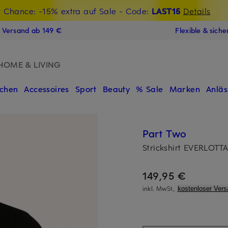
t Chance: -15% extra auf Sale
€-Willkommensgutschein mit Beyond sichern
- Code:
LAST15
Details
N
s Versand ab 149 €
Flexible & sich
HOME & LIVING
chen
Accessoires
Sport
Beauty
% Sale
Marken
Anläs
Part Two
Strickshirt EVERLOT
149,95 €
inkl. MwSt.,
kostenloser Vers