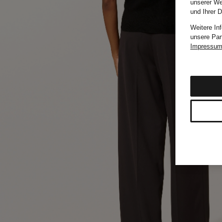
unserer We
und Ihrer 
Weitere In
unsere Par
Impressu