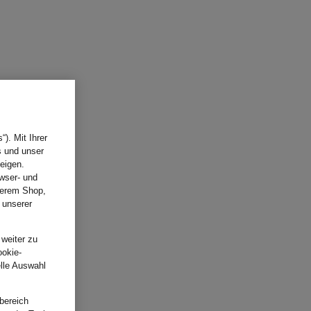
). Mit Ihrer
s und unser
eigen.
wser- und
nserem Shop,
 unserer
.
 weiter zu
ookie-
elle Auswahl
bereich