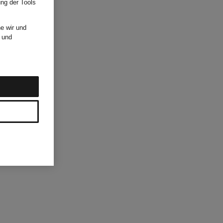
ung der Tools
e wir und
und