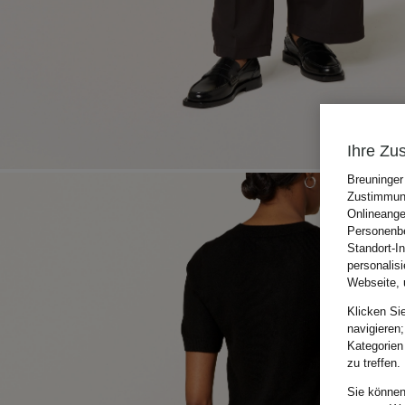
Ihre Zu
Breuninger
Zustimmung
Onlineange
Personenbe
Standort-I
personalis
Webseite, 
Klicken Si
navigieren;
Kategorien
zu treffen.
Sie können