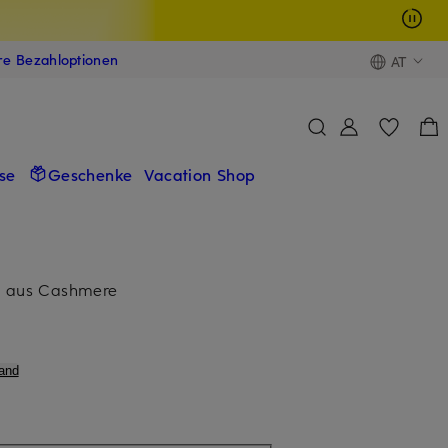
ere Bezahloptionen
AT
se
Geschenke
Vacation Shop
TA aus Cashmere
and