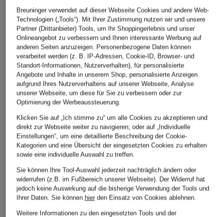
Breuninger verwendet auf dieser Webseite Cookies und andere Web-
Technologien („Tools“). Mit Ihrer Zustimmung nutzen wir und unsere
Partner (Drittanbieter) Tools, um Ihr Shoppingerlebnis und unser
Onlineangebot zu verbessern und Ihnen interessante Werbung auf
anderen Seiten anzuzeigen. Personenbezogene Daten können
verarbeitet werden (z. B. IP-Adressen, Cookie-ID, Browser- und
Standort-Informationen, Nutzerverhalten), für personalisierte
Angebote und Inhalte in unserem Shop, personalisierte Anzeigen
aufgrund Ihres Nutzerverhaltens auf unserer Webseite, Analyse
unserer Webseite, um diese für Sie zu verbessern oder zur
Optimierung der Werbeaussteuerung.
Klicken Sie auf „Ich stimme zu“ um alle Cookies zu akzeptieren und
direkt zur Webseite weiter zu navigieren; oder auf „Individuelle
Einstellungen“, um eine detaillierte Beschreibung der Cookie-
Kategorien und eine Übersicht der eingesetzten Cookies zu erhalten
sowie eine individuelle Auswahl zu treffen.
+Aktionsrabatt
+Aktionsrabatt
+Aktionsrabatt
Sie können Ihre Tool-Auswahl jederzeit nachträglich ändern oder
POLO RALPH
POLO RALPH
POLO RALPH
widerrufen (z.B. im Fußbereich unserer Webseite). Der Widerruf hat
LAUREN
LAUREN
LAUREN
jedoch keine Auswirkung auf die bisherige Verwendung der Tools und
Ihrer Daten.
Sie können
hier
den Einsatz von Cookies ablehnen.
Sweatshirt
Sweatshirt
Sweatshirt
Weitere Informationen zu den eingesetzten Tools und der