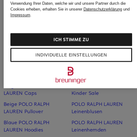
99,99 €
129,99 €
99,99 €
Verwendung Ihrer Daten, welche wir und unsere Partner durch die
Cookies erheben, erhalten Sie in unserer
Datenschutzerklärung
und
Bestpreis:
185 €
Bestpreis:
110,49 €
Bestpreis:
175 €
Ursprünglich:
175 €
Impressum
.
ICH STIMME ZU
INDIVIDUELLE EINSTELLUNGEN
Weitere Kategorien
Beige POLO RALPH
POLO RALPH LAUREN
LAUREN Caps
Kinder Sale
Beige POLO RALPH
POLO RALPH LAUREN
LAUREN Pullover
Leinen­blusen
Blaue POLO RALPH
POLO RALPH LAUREN
LAUREN Hoodies
Leinen­hemden