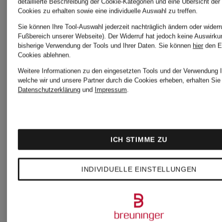
detaillierte Beschreibung der Cookie-Kategorien und eine Übersicht der
Cookies zu erhalten sowie eine individuelle Auswahl zu treffen.
+Aktionsrabatt
+Aktionsraba
Sie können Ihre Tool-Auswahl jederzeit nachträglich ändern oder widerr
Fußbereich unserer Webseite). Der Widerruf hat jedoch keine Auswirku
bisherige Verwendung der Tools und Ihrer Daten.
Sie können
hier
den E
s.Oliver
s.Oliver
Cookies ablehnen.
Weitere Informationen zu den eingesetzten Tools und der Verwendung I
RED
RED
welche wir und unsere Partner durch die Cookies erheben, erhalten Sie 
Datenschutzerklärung
und
Impressum
.
Sweatshirt
Hoodie
ICH STIMME ZU
KIDS
KIDS
INDIVIDUELLE EINSTELLUNGEN
19,99 €
24,99 €