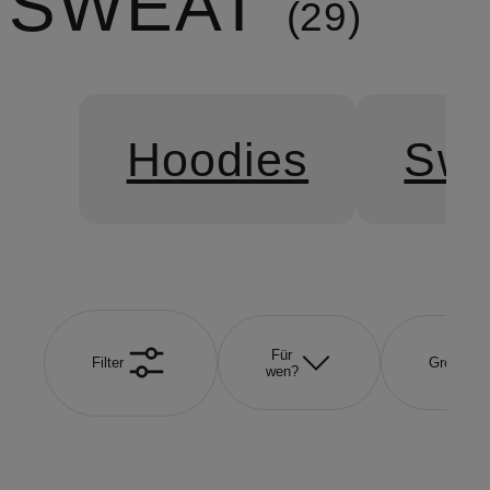
SWEAT
29
Hoodies
Swe
Für
Filter
Größe
wen?