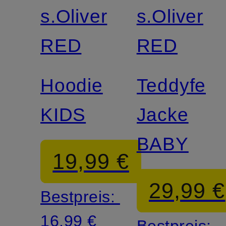
s.Oliver
s.Oliver
RED
RED
Hoodie
Teddyfell-
KIDS
Jacke
BABY
19,99 €
29,99 €
Bestpreis:
16,99 €
Bestpreis: