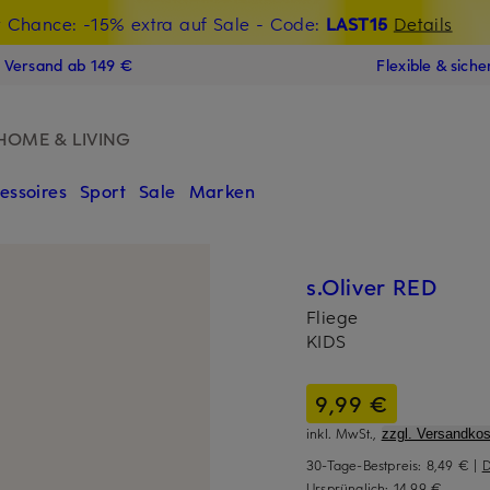
t Chance: -15% extra auf Sale
€-Willkommensgutschein mit Beyond sichern
- Code:
LAST15
Details
N
s Versand ab 149 €
Flexible & sich
HOME & LIVING
essoires
Sport
Sale
Marken
s.Oliver RED
Fliege
KIDS
9,99 €
inkl. MwSt.,
zzgl. Versandkos
30-Tage-Bestpreis:
8,49 €
|
D
Ursprünglich:
14,99 €