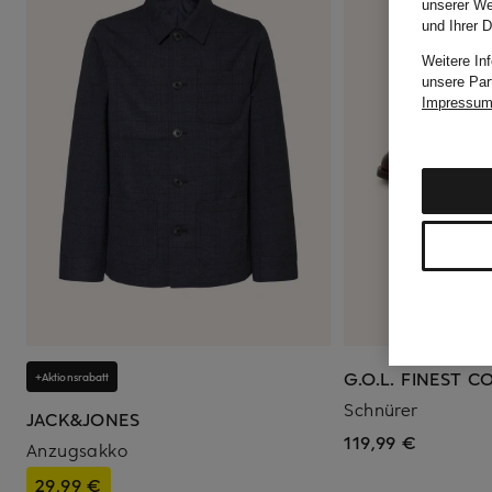
unserer We
und Ihrer 
Weitere In
unsere Par
Impressu
G.O.L. FINEST 
+Aktionsrabatt
Schnürer
JACK&JONES
119,99 €
Anzugsakko
29,99 €