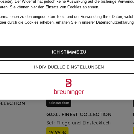
bseite). Der Widerruf hat jedoch keine Auswirkung auf die bisherige Verwend
Daten.
Sie können
hier
den Einsatz von Cookies ablehnen.
formationen zu den eingesetzten Tools und der Verwendung Ihrer Daten, welch
tner durch die Cookies erheben, erhalten Sie in unserer
Datenschutzerklärung
m
.
ICH STIMME ZU
INDIVIDUELLE EINSTELLUNGEN
COLLECTION
+Aktionsrabatt
G.O.L. FINEST COLLECTION
Set: Fliege und Einstecktuch
19,99 €