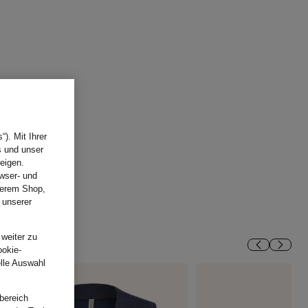
). Mit Ihrer
s und unser
eigen.
wser- und
nserem Shop,
 unserer
.
 weiter zu
ookie-
elle Auswahl
bereich