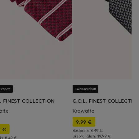
srabatt
+Aktionsrabatt
L. FINEST COLLECTION
G.O.L. FINEST COLLECTIO
atte
Krawatte
9,99 €
9 €
Bestpreis:
8,49 €
Ursprünglich:
19,99 €
is:
8,49 €