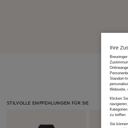
Ihre Zu
Breuninger
Zustimmung
Onlineange
Personenbe
Standort-I
personalis
Webseite, 
Klicken Si
STILVOLLE EMPFEHLUNGEN FÜR SIE
navigieren;
Kategorien
zu treffen.
Sie können