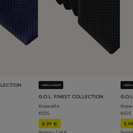
LLECTION
+Aktionsrabatt
+Aktion
G.O.L. FINEST COLLECTION
G.O.
Krawatte
Kraw
KIDS
KIDS
8,99 €
9,9
Bestpreis:
7,64 €
Bestpre