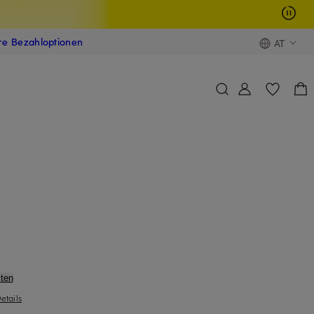
ere Bezahloptionen
AT
ten
etails