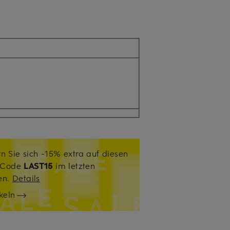
n Sie sich -15% extra auf diesen
. Code
LAST15
im letzten
sen.
Details
keln