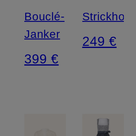
Bouclé-
Strickhos
Janker
249 €
399 €