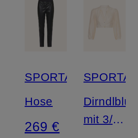
SPORTALM
SPORTA
Hose
Dirndlblu
mit 3/4-
269 €
Arm