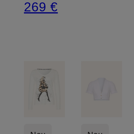
269 €
und
Spitze