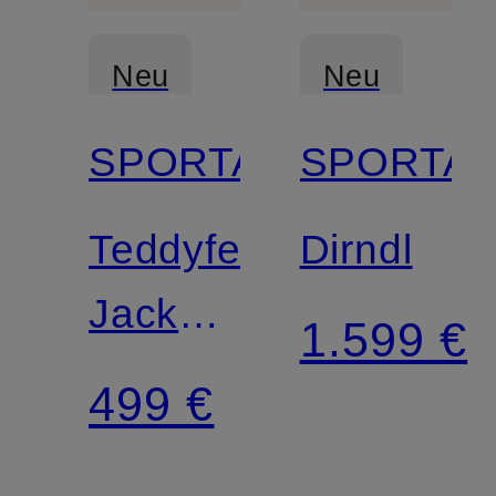
Neu
Neu
SPORTALM
SPORTA
Teddyfell-
Dirndl
Jacke
1.599 €
LAZUARE
499 €
im