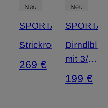
Neu
Neu
SPORTALM
SPORTA
Strickrock
Dirndlblu
mit 3/4-
269 €
Arm
199 €