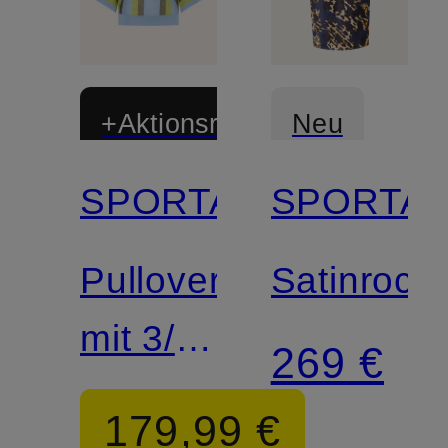
+Aktionsrabatt
Neu
SPORTALM
SPORTA
Pullover
Satinrock
mit 3/4-
269 €
Arm
179,99 €