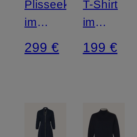
Plisseekleid
T-Shirt
im
im
Materialmix
Materialm
299 €
199 €
mit
Plissees