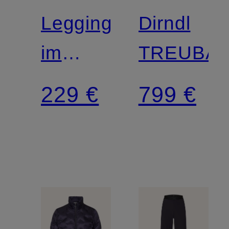
Leggings
Dirndl
im
TREUBA
Materialmix
229 €
799 €