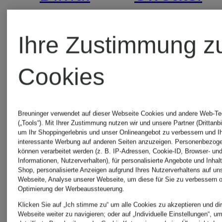
HASELBACH
mit
Ihre Zustimmung z
mit
Pailletten
1.299 €
289 €
Cookies
Spitze
Breuninger verwendet auf dieser Webseite Cookies und andere Web-Te
(„Tools“). Mit Ihrer Zustimmung nutzen wir und unsere Partner (Drittanbi
um Ihr Shoppingerlebnis und unser Onlineangebot zu verbessern und I
interessante Werbung auf anderen Seiten anzuzeigen. Personenbezog
können verarbeitet werden (z. B. IP-Adressen, Cookie-ID, Browser- und
Informationen, Nutzerverhalten), für personalisierte Angebote und Inhal
Shop, personalisierte Anzeigen aufgrund Ihres Nutzerverhaltens auf un
Webseite, Analyse unserer Webseite, um diese für Sie zu verbessern o
Optimierung der Werbeaussteuerung.
Klicken Sie auf „Ich stimme zu“ um alle Cookies zu akzeptieren und dir
Webseite weiter zu navigieren; oder auf „Individuelle Einstellungen“, u