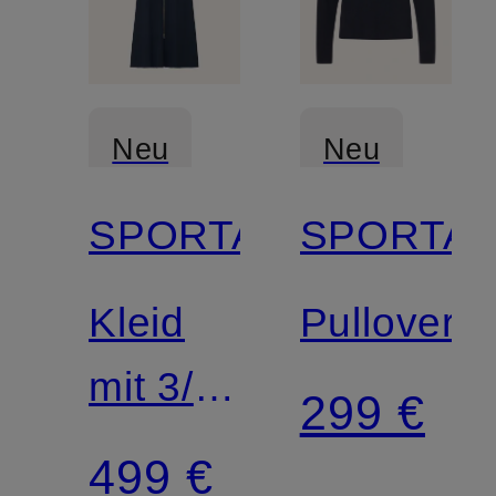
Neu
Neu
SPORTALM
SPORTA
Kleid
Pullover
mit 3/4-
299 €
Arm
499 €