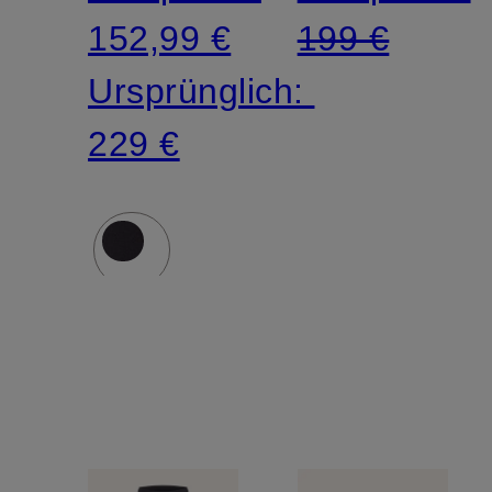
152,99 €
199 €
Ursprünglich:
229 €