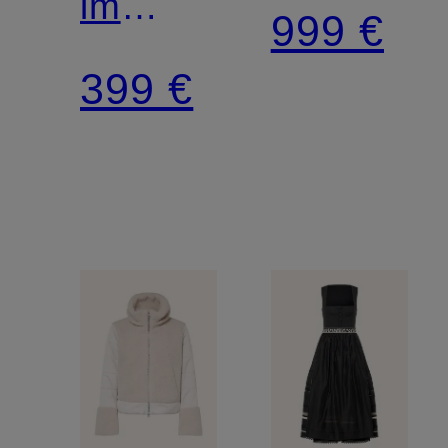
im
999 €
Materialmix
399 €