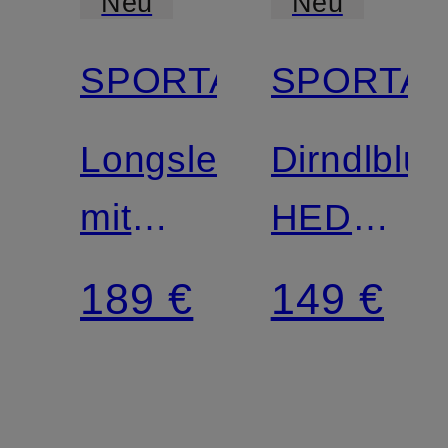
Neu
Neu
SPORTALM
SPORTA
Longsleeve
Dirndlblu
mit
HEDDA
Pailletten
mit
189 €
149 €
Rüschen