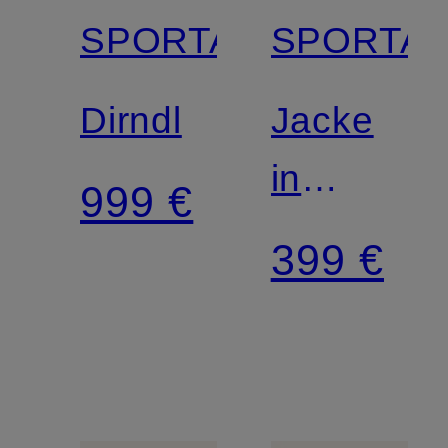
SPORTALM
SPORTA
Dirndl
Jacke
in
999 €
Lederopti
399 €