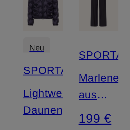
Neu
SPORTA
SPORTALM
Marleneh
Lightweight-
aus
Daunenjacke
Jersey
199 €