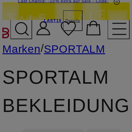
20€-Willkommensgutschein mit Beyond sichern
Last Chance: -15% extra auf Sale
- Code:
LAST15
Details
ZUM HAUPTINHALT ÜBE
/
Marken
SPORTALM
SPORTALM
BEKLEIDUNG