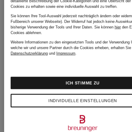
detaillierte Beschreibung der Cookie-Kategorien und eine Übersicht der
Cookies zu erhalten sowie eine individuelle Auswahl zu treffen.
Sie können Ihre Tool-Auswahl jederzeit nachträglich ändern oder widerr
Fußbereich unserer Webseite). Der Widerruf hat jedoch keine Auswirku
bisherige Verwendung der Tools und Ihrer Daten.
Sie können
hier
den E
Neu
Cookies ablehnen.
SPORTALM
Weitere Informationen zu den eingesetzten Tools und der Verwendung I
welche wir und unsere Partner durch die Cookies erheben, erhalten Sie 
SPORTA
Datenschutzerklärung
und
Impressum
.
Dirndl
Trachtenr
MONHAM
ICH STIMME ZU
aus
999 €
INDIVIDUELLE EINSTELLUNGEN
Cord
599 €