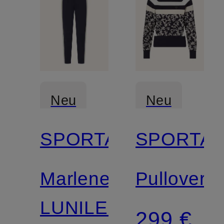
Neu
Neu
SPORTALM
SPORTA
Marlenehose
Pullover
LUNILES
299 €