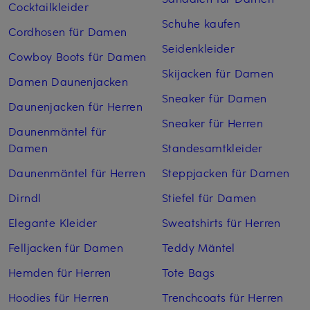
Cocktailkleider
Schuhe kaufen
Cordhosen für Damen
Seidenkleider
Cowboy Boots für Damen
Skijacken für Damen
Damen Daunenjacken
Sneaker für Damen
Daunenjacken für Herren
Sneaker für Herren
Daunenmäntel für
Damen
Standesamtkleider
Daunenmäntel für Herren
Steppjacken für Damen
Dirndl
Stiefel für Damen
Elegante Kleider
Sweatshirts für Herren
Felljacken für Damen
Teddy Mäntel
Hemden für Herren
Tote Bags
Hoodies für Herren
Trenchcoats für Herren