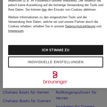
widerrufen (z.B. im Fußbereich unserer Webseite). Der Widerruf hat
jedoch keine Auswirkung auf die bisherige Verwendung der Tools und
Ihrer Daten.
Sie können
hier
den Einsatz von Cookies ablehnen.
Weitere Informationen zu den eingesetzten Tools und der
Verwendung Ihrer Daten, welche wir und unsere Partner durch die
Cookies erheben, erhalten Sie in unserer
Datenschutzerklärung
und
Weitere Kategorien
Impressum
.
Abendkleider
Kleider
Anzüge für Herren
Lange Ballkleider
ICH STIMME ZU
Bikinis Damen
Lederjacken für Damen
INDIVIDUELLE EINSTELLUNGEN
Boots für Damen
Mäntel für Damen
Braune Stiefel für Damen
Parkas für Herren
Cabanjacken für Damen
Pullover für Damen
Chelsea Boots für Herren
Rollkragenpullover für
Herren
Chelsea-Boots für Damen
Sandalen für Damen