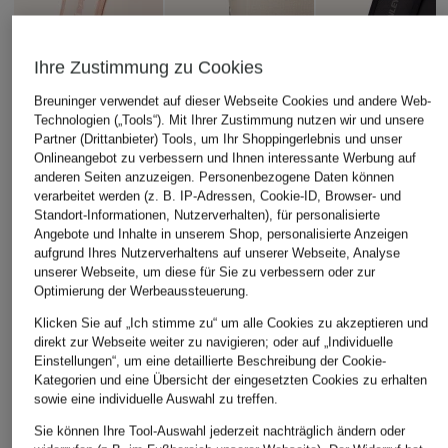
Ihre Zustimmung zu Cookies
Breuninger verwendet auf dieser Webseite Cookies und andere Web-
Technologien („Tools“). Mit Ihrer Zustimmung nutzen wir und unsere
Partner (Drittanbieter) Tools, um Ihr Shoppingerlebnis und unser
Onlineangebot zu verbessern und Ihnen interessante Werbung auf
anderen Seiten anzuzeigen. Personenbezogene Daten können
STANLEY
STANLEY
verarbeitet werden (z. B. IP-Adressen, Cookie-ID, Browser- und
+Aktionsrabatt
Standort-Informationen, Nutzerverhalten), für personalisierte
Kühltasche THE ALL-
Kühltasche THE AL
STANLEY
Angebote und Inhalte in unserem Shop, personalisierte Anzeigen
DAY JULIENNE MAXI
DAY JULIENNE MAX
aufgrund Ihres Nutzerverhaltens auf unserer Webseite, Analyse
Kühlrucksack AL DAY
Volumen: 18,9 l
Volumen: 18,9 l
unserer Webseite, um diese für Sie zu verbessern oder zur
MADELEINE MIDI
Optimierung der Werbeaussteuerung.
170 €
170 €
Volumen: 14 l
Klicken Sie auf „Ich stimme zu“ um alle Cookies zu akzeptieren und
149,99 €
direkt zur Webseite weiter zu navigieren; oder auf „Individuelle
Einstellungen“, um eine detaillierte Beschreibung der Cookie-
Bestpreis:
219,99 €
Kategorien und eine Übersicht der eingesetzten Cookies zu erhalten
sowie eine individuelle Auswahl zu treffen.
Sie können Ihre Tool-Auswahl jederzeit nachträglich ändern oder