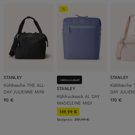
STANLEY
STANLEY
+Aktionsrabatt
Kühltasche THE ALL-
Kühltasche 
STANLEY
DAY JULIENNE MINI
DAY JULIEN
Kühlrucksack AL DAY
90 €
170 €
MADELEINE MIDI
149,99 €
Bestpreis:
219,99 €