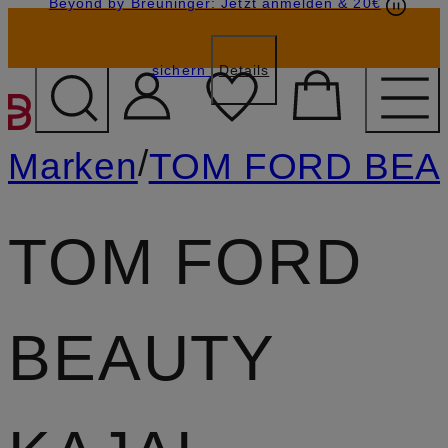
Beyond by Breuninger: Jetzt anmelden & 20€
Geschenkkarten
GESCHENK20
sichern
Details
ZUM HAUPTINHALT ÜBE
/
Marken
TOM FORD BEA
TOM FORD
BEAUTY