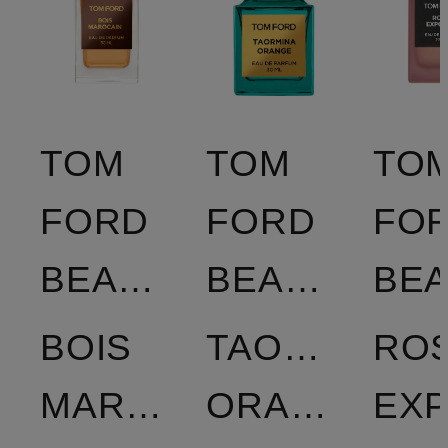
TOM
TOM
TO
FORD
FORD
FO
BEAUTY
BEAUTY
BOIS
TAORMINA
RO
MAROCAIN
ORANGE