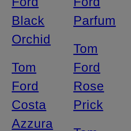
Ford
Ford
Black
Parfum
Orchid
Tom
Tom
Ford
Ford
Rose
Costa
Prick
Azzura