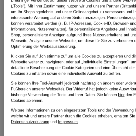
Breuninger verwendet auf dieser Webseite Cookies und andere Web-Te
(„Tools“). Mit Ihrer Zustimmung nutzen wir und unsere Partner (Drittanbi
Tom
um Ihr Shoppingerlebnis und unser Onlineangebot zu verbessern und I
interessante Werbung auf anderen Seiten anzuzeigen. Personenbezog
können verarbeitet werden (z. B. IP-Adressen, Cookie-ID, Browser- und
Ford
Informationen, Nutzerverhalten), für personalisierte Angebote und Inhal
Shop, personalisierte Anzeigen aufgrund Ihres Nutzerverhaltens auf un
Webseite, Analyse unserer Webseite, um diese für Sie zu verbessern o
Lost
Optimierung der Werbeaussteuerung.
Klicken Sie auf „Ich stimme zu“ um alle Cookies zu akzeptieren und dir
Webseite weiter zu navigieren; oder auf „Individuelle Einstellungen“, u
Cherry
detaillierte Beschreibung der Cookie-Kategorien und eine Übersicht der
Cookies zu erhalten sowie eine individuelle Auswahl zu treffen.
Sie können Ihre Tool-Auswahl jederzeit nachträglich ändern oder widerr
Fußbereich unserer Webseite). Der Widerruf hat jedoch keine Auswirku
bisherige Verwendung der Tools und Ihrer Daten.
Sie können
hier
den E
Cookies ablehnen.
Weitere Informationen zu den eingesetzten Tools und der Verwendung I
welche wir und unsere Partner durch die Cookies erheben, erhalten Sie 
Datenschutzerklärung
und
Impressum
.
Weitere Marken