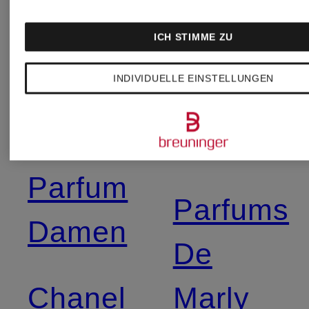
ICH STIMME ZU
Byredo
DIOR
INDIVIDUELLE EINSTELLUNGEN
Chanel
Montale
Parfum
Parfums
Damen
De
Chanel
Marly