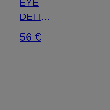
EYE
DEFINING
PEN
56 €