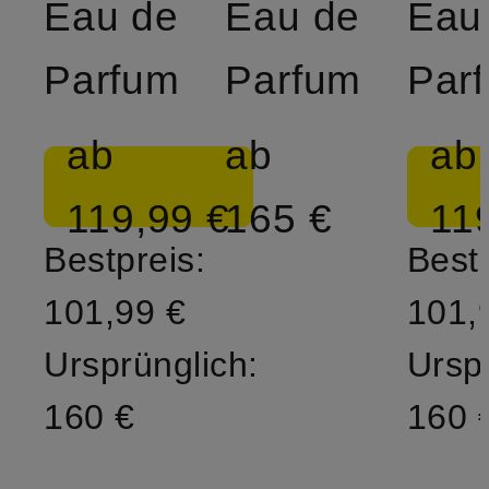
Eau de
Eau de
Eau
Parfum
Parfum
Par
ab
ab
ab
119,99 €
165 €
11
Bestpreis:
Bestp
101,99 €
101,
Ursprünglich:
Ursp
160 €
160 