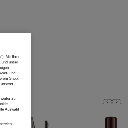
). Mit Ihrer
s und unser
eigen.
wser- und
nserem Shop,
 unserer
.
 weiter zu
ookie-
elle Auswahl
bereich