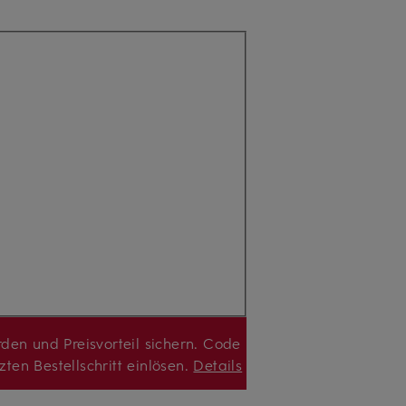
l nicht verfügbar
den und Preisvorteil sichern. Code
zten Bestellschritt einlösen.
Details