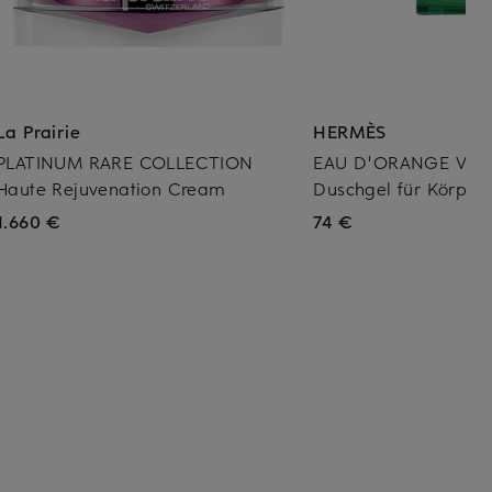
La Prairie
HERMÈS
PLATINUM RARE COLLECTION
EAU D'ORANGE VER
Haute Rejuvenation Cream
Duschgel für Körper
1.660 €
74 €