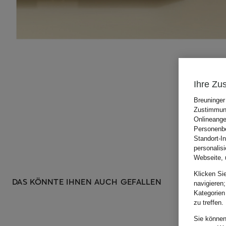
Ihre Zu
Breuninger
Zustimmung
Onlineange
Personenbe
Standort-I
personalis
Webseite, 
Klicken Si
DAS KÖNNTE IHNEN AUCH GEFALLEN
navigieren;
Kategorien
zu treffen.
Sie können