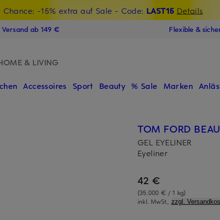
t Chance: -15% extra auf Sale
€-Willkommensgutschein mit Beyond sichern
- Code:
LAST15
Details
N
s Versand ab 149 €
Flexible & sich
HOME & LIVING
chen
Accessoires
Sport
Beauty
% Sale
Marken
Anläs
TOM FORD BEA
GEL EYELINER
Eyeliner
42 €
(35.000 € / 1 kg)
inkl. MwSt.,
zzgl. Versandkos