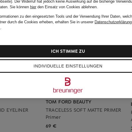
bseite). Der Widerruf hat jedoch keine Auswirkung auf die bisherige Verwend
Daten.
Sie können
hier
den Einsatz von Cookies ablehnen.
formationen zu den eingesetzten Tools und der Verwendung Ihrer Daten, welch
tner durch die Cookies erheben, erhalten Sie in unserer
Datenschutzerklärung
m
.
ICH STIMME ZU
INDIVIDUELLE EINSTELLUNGEN
TOM FORD BEAUTY
ID EYELINER
TRACELESS SOFT MATTE PRIMER
Primer
69 €