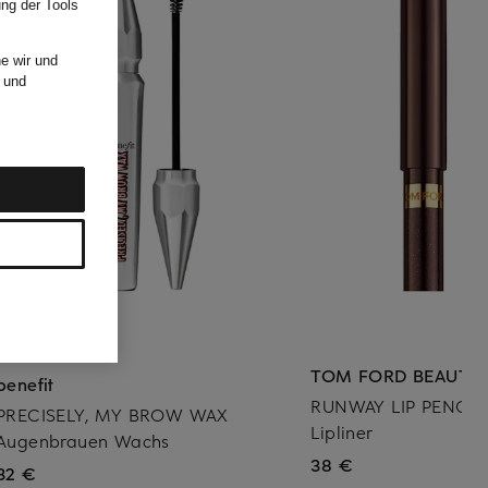
ung der Tools
e wir und
und
TOM FORD BEAUTY
benefit
RUNWAY LIP PENCIL
PRECISELY, MY BROW WAX
Lipliner
Augenbrauen Wachs
38 €
32 €