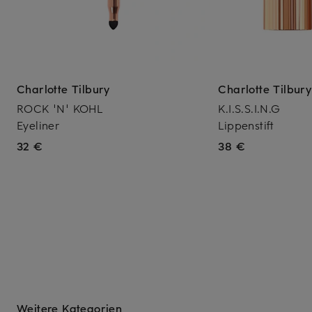
Charlotte Tilbury
Charlotte Tilbury
ROCK 'N' KOHL
K.I.S.S.I.N.G
Eyeliner
Lippenstift
32 €
38 €
Weitere Kategorien