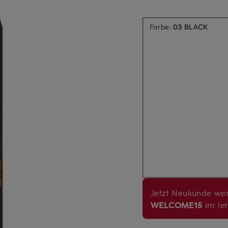
Aktuel
Farbe:
03 BLACK
Jetzt Neukunde wer
WELCOME15
im let