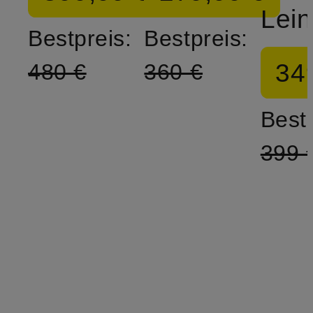
Lei
Bestpreis:
Bestpreis:
34
480 €
360 €
Bestp
399 