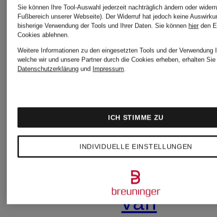
ELIAS
Stefan
Sie können Ihre Tool-Auswahl jederzeit nachträglich ändern oder widerr
Fußbereich unserer Webseite). Der Widerruf hat jedoch keine Auswirku
RUMELIS
Brandt
bisherige Verwendung der Tools und Ihrer Daten.
Sie können
hier
den E
Cookies ablehnen.
Weitere Informationen zu den eingesetzten Tools und der Verwendung I
welche wir und unsere Partner durch die Cookies erheben, erhalten Sie 
Datenschutzerklärung
und
Impressum
.
FYNCH-
Superdry
HATTON
TOMMY
ICH STIMME ZU
INDIVIDUELLE EINSTELLUNGEN
JACOB
JEANS
COHEN
van