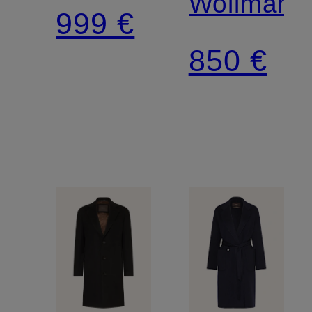
Wollmante
999 €
850 €