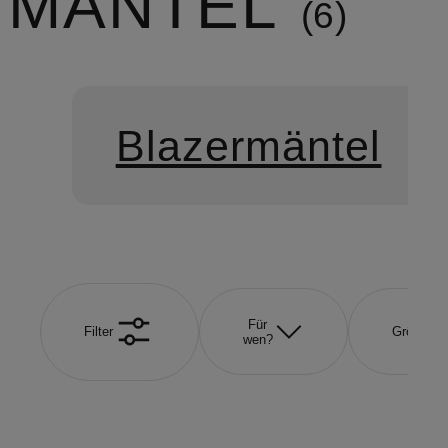
MÄNTEL
6
Blazermäntel
Für
Filter
Größe
wen?