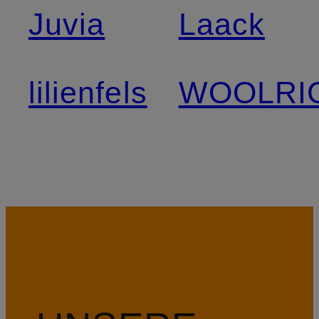
Juvia
Laack
lilienfels
WOOLRI