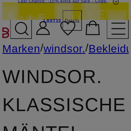
20€-Willkommensgutschein mit Beyond sichern
Last Chance: -15% extra auf Sale
- Code:
LAST15
Details
ZUM HAUPTINHALT ÜBE
/
/
Marken
windsor.
Bekleid
WINDSOR.
KLASSISCHE