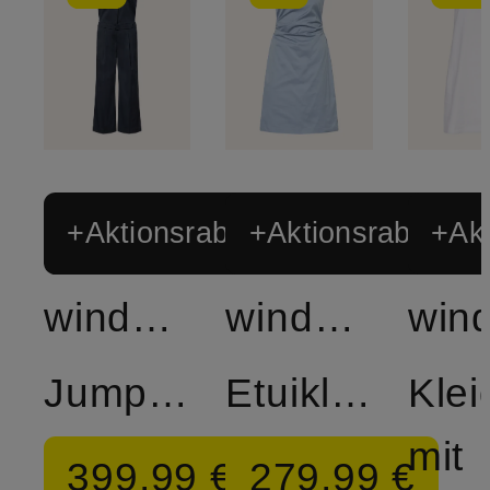
+Aktionsrabatt
+Aktionsrabatt
+Akt
windsor.
windsor.
Jumpsuit
Etuikleid
Klei
mit
399,99 €
279,99 €