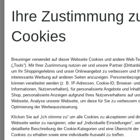
MILEST
CINQUE
Ihre Zustimmung z
MISSONI
Cookies
CIRCOLO
1901
MOS
Breuninger verwendet auf dieser Webseite Cookies und andere Web-Te
(„Tools“). Mit Ihrer Zustimmung nutzen wir und unsere Partner (Drittanbi
um Ihr Shoppingerlebnis und unser Onlineangebot zu verbessern und I
MOSH
interessante Werbung auf anderen Seiten anzuzeigen. Personenbezog
können verarbeitet werden (z. B. IP-Adressen, Cookie-ID, Browser- und
ELBSAND
Informationen, Nutzerverhalten), für personalisierte Angebote und Inhal
Shop, personalisierte Anzeigen aufgrund Ihres Nutzerverhaltens auf un
Webseite, Analyse unserer Webseite, um diese für Sie zu verbessern o
REPLAY
Optimierung der Werbeaussteuerung.
ER
Klicken Sie auf „Ich stimme zu“ um alle Cookies zu akzeptieren und dir
Webseite weiter zu navigieren; oder auf „Individuelle Einstellungen“, u
detaillierte Beschreibung der Cookie-Kategorien und eine Übersicht der
Cookies zu erhalten sowie eine individuelle Auswahl zu treffen.