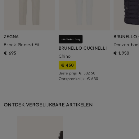
ZEGNA
BRUNELLO 
+Actiekorting
Broek Pleated Fit
Donzen bo
BRUNELLO CUCINELLI
€ 695
€ 1.950
Chino
€ 450
Beste prijs:
€ 382,50
Oorspronkelijk:
€ 630
ONTDEK VERGELIJKBARE ARTIKELEN