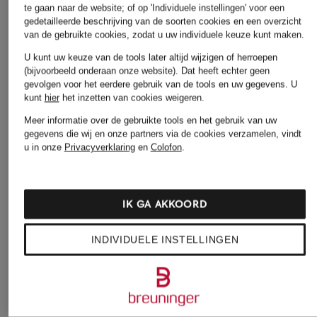
te gaan naar de website; of op 'Individuele instellingen' voor een
gedetailleerde beschrijving van de soorten cookies en een overzicht
van de gebruikte cookies, zodat u uw individuele keuze kunt maken.
ZEGNA
Broek TROFEO
U kunt uw keuze van de tools later altijd wijzigen of herroepen
(bijvoorbeeld onderaan onze website). Dat heeft echter geen
Regular Fit
gevolgen voor het eerdere gebruik van de tools en uw gegevens.
U
€ 840
kunt
hier
het inzetten van cookies weigeren.
Meer informatie over de gebruikte tools en het gebruik van uw
gegevens die wij en onze partners via de cookies verzamelen, vindt
u in onze
Privacyverklaring
en
Colofon
.
IK GA AKKOORD
Andere categorieën
INDIVIDUELE INSTELLINGEN
Betty Barclay
MAC DAYDREAM Jeans
Gewatteerde jassen
MARC AUREL Truien &
BLONDE No.8 Jassen
vesten