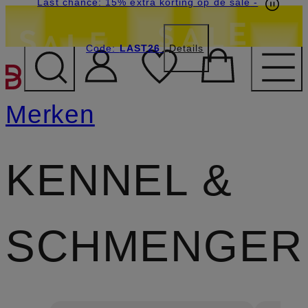
Last chance: 15% extra korting op de sale
-
Code:
LAST26
Details
GA NAAR HOOFDINHOU
Merken
KENNEL &
SCHMENGER