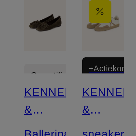
+Actiekortin
Gecertificeerd
KENNEL
KENNEL
Gecertificee
&
&
SCHMENGER
SCHMEN
Ballerina's
sneaker