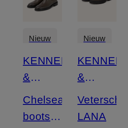
Nieuw
Nieuw
KENNEL
KENNEL
Gecertificeerd
Gecertificee
&
&
SCHMENGER
SCHMEN
Chelsea
Vetersch
boots
LANA