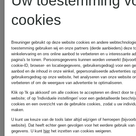
Uw toestemming v
Beste prijs:
€ 238
cookies
Oorspronkel
Breuninger gebruikt op deze website cookies en andere webtechnologie 
€ 280
toestemming gebruiken wij en onze partners (derde aanbieders) deze 
winkelervaring en ons online aanbod te verbeteren en u interessante a
pagina's te tonen. Persoonsgegevens kunnen worden verwerkt (bijvoor
cookie-ID, browser- en locatiegegevens, gebruikersgedrag) voor een g
aanbod en de inhoud in onze winkel, gepersonaliseerde advertenties o
gebruikersgedrag op onze website, het analyseren van onze website om
verbeteren of om de weergave van advertentie te optimaliseren.
Klik op 'Ik ga akkoord' om alle cookies te accepteren en direct door te
website; of op 'Individuele instellingen' voor een gedetailleerde beschri
cookies en een overzicht van de gebruikte cookies, zodat u uw individ
maken.
U kunt uw keuze van de tools later altijd wijzigen of herroepen (bijvoo
website). Dat heeft echter geen gevolgen voor het eerdere gebruik van
gegevens.
U kunt
hier
het inzetten van cookies weigeren.