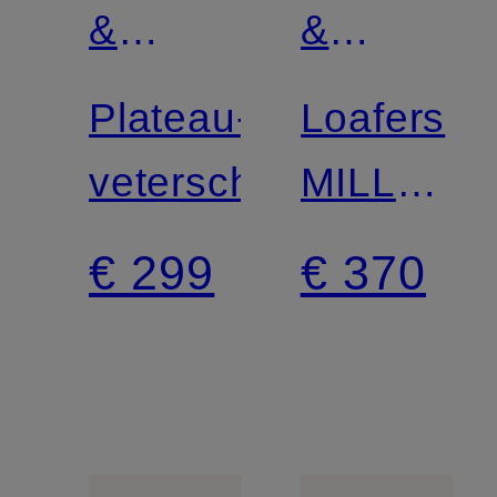
&
&
SCHMENGER
SCHMEN
Plateau-
Loafers
veterschoen
MILL
met
€ 299
€ 370
studs