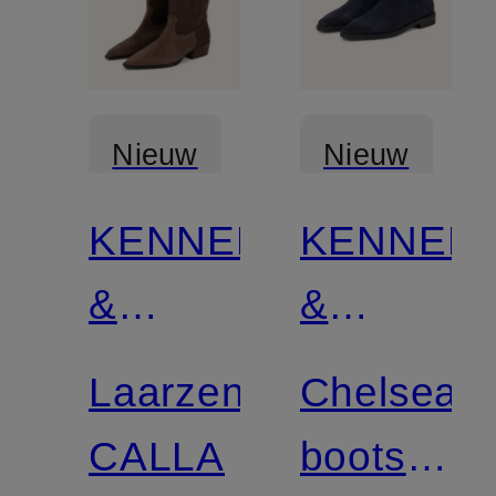
Nieuw
Nieuw
KENNEL
KENNEL
Gecertificeerd
&
&
SCHMENGER
SCHMEN
Laarzen
Chelsea
CALLA
boots