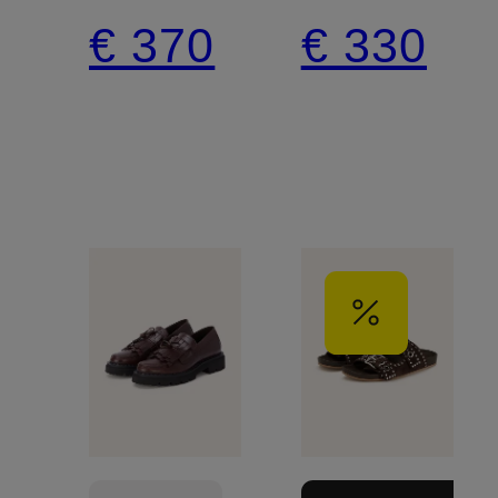
BLAKE
€ 370
€ 330