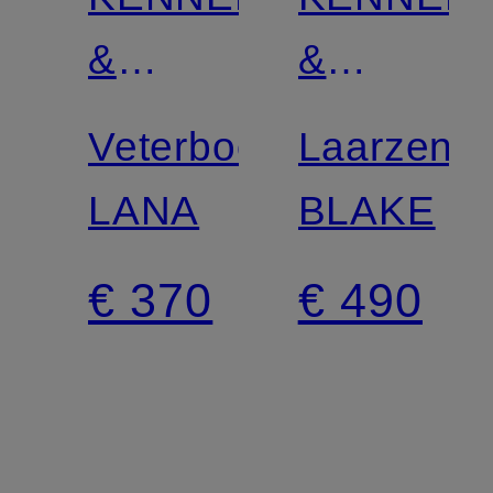
Gecertificeerd
Gecertificee
&
&
SCHMENGER
SCHMEN
Veterboots
Laarzen
LANA
BLAKE
€ 370
€ 490