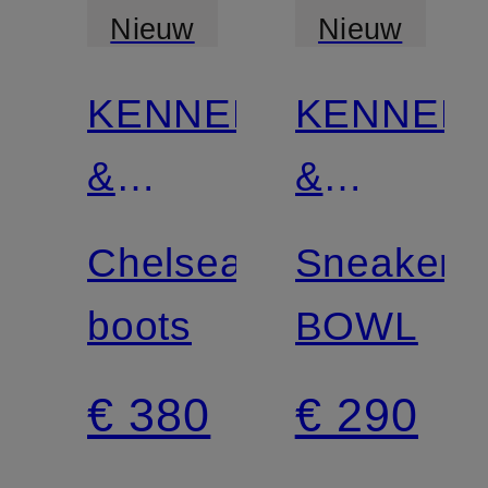
Nieuw
Nieuw
KENNEL
KENNEL
Gecertificeerd
Gecertificee
&
&
SCHMENGER
SCHMEN
Chelsea
Sneakers
boots
BOWL
€ 380
€ 290