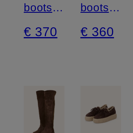
boots
boots
BELL
LIARA
€ 370
€ 360