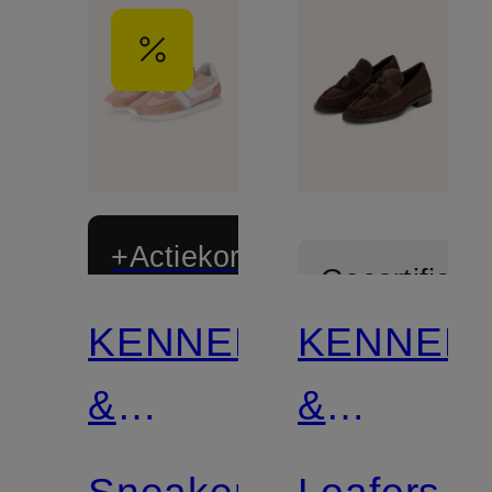
+Actiekorting
Gecertificee
KENNEL
KENNEL
Gecertificeerd
&
&
SCHMENGER
SCHMEN
Sneaker
Loafers