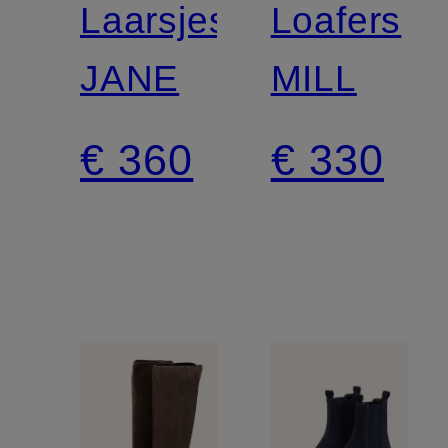
Laarsjes
Loafers
JANE
MILL
€ 360
€ 330