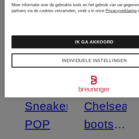
Meer informatie over de gebruikte tools en het gebruik van uw gegeven
partners via de cookies verzamelen, vindt u in onze
Privacyverklaring
+Actiekorting
IK GA AKKOORD
Gecertificee
KENNEL
KENNEL
INDIVIDUELE INSTELLINGEN
Gecertificeerd
&
&
SCHMENGER
SCHMEN
Sneaker
Chelsea
POP
boots