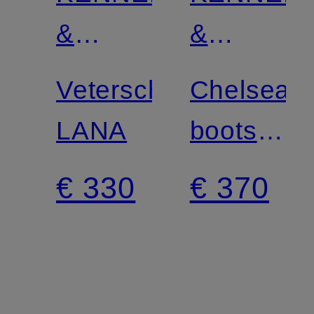
Gecertificeerd
Gecertificee
&
&
SCHMENGER
SCHMEN
Veterschoenen
Chelsea
LANA
boots
BELL
€ 330
€ 370