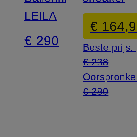
LEILA
€ 164,
€ 290
Beste prijs:
€ 238
Oorspronkel
€ 280