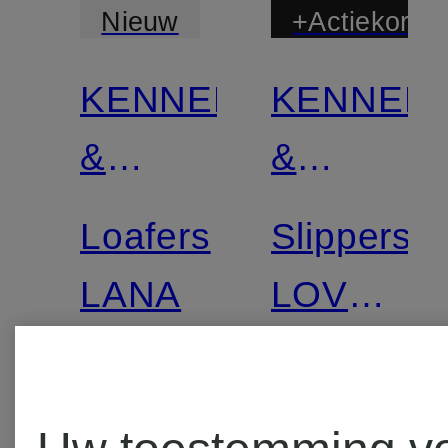
Nieuw
+Actiekortin
KENNEL
KENNEL
Gecertificeerd
Gecertificee
&
&
SCHMENGER
SCHMEN
Loafers
Slippers
LANA
LOVE
met
€ 350
€ 184,
studs