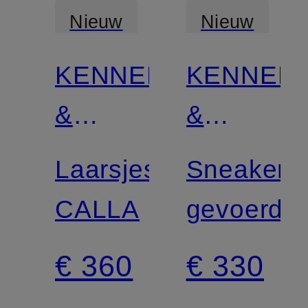
Nieuw
Nieuw
KENNEL
KENNEL
Gecertificeerd
Gecertificee
&
&
SCHMENGER
SCHMEN
Laarsjes
Sneakers
CALLA
gevoerd
€ 360
€ 330