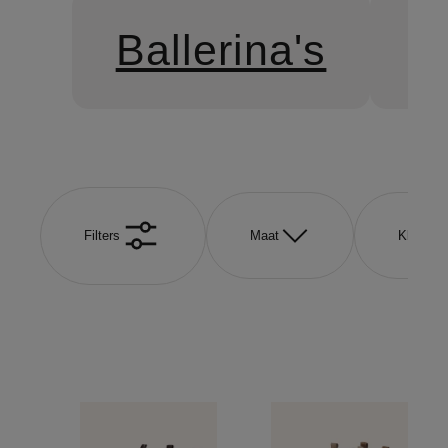
Ballerina's
L
Filters
Maat
Kleur