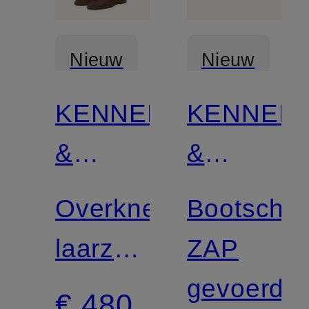
Nieuw
Nieuw
KENNEL
KENNEL
Gecertificeerd
Gecertificee
&
&
SCHMENGER
SCHMEN
Overknee
Bootscho
laarzen
ZAP
LIARA
gevoerd
€ 480