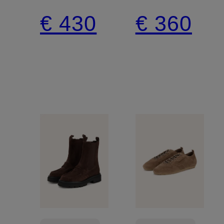
AMBER
€ 430
€ 360