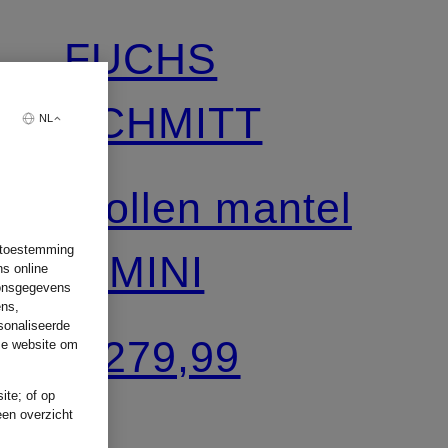
FUCHS
SCHMITT
NL
Wollen mantel
w toestemming
RIMINI
ns online
oonsgegevens
ens,
sonaliseerde
€ 279,99
ze website om
ite; of op
een overzicht