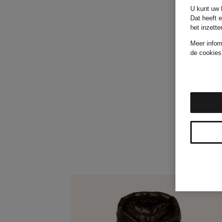
U kunt uw k
Dat heeft 
het inzett
Meer infor
de cookies