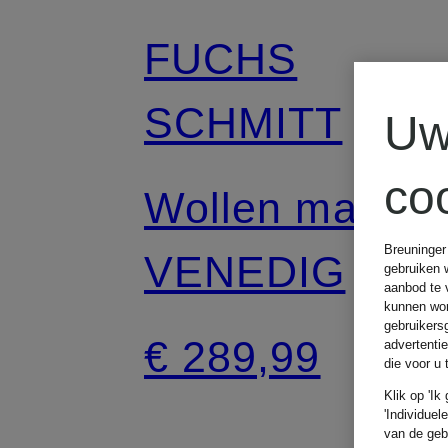
FUCHS
SCHMITT
Uw
co
Wollen mantel
Breuninger
VENEDIG
gebruiken 
aanbod te 
kunnen wor
gebruikers
€ 289,99
advertenti
die voor u
Klik op 'Ik
'Individuel
van de geb