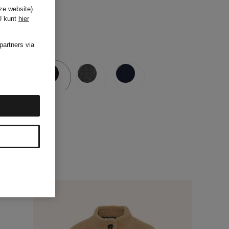
ze website).
U kunt
hier
partners via