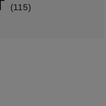
T
115