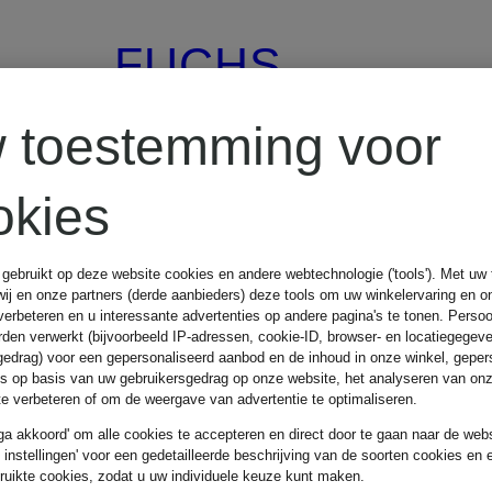
FUCHS
SCHMITT
 toestemming voor
okies
Gewatteerde
 gebruikt op deze website cookies en andere webtechnologie ('tools'). Met u
jas WIEN
wij en onze partners (derde aanbieders) deze tools om uw winkelervaring en o
verbeteren en u interessante advertenties op andere pagina's te tonen. Pers
den verwerkt (bijvoorbeeld IP-adressen, cookie-ID, browser- en locatiegegev
gedrag) voor een gepersonaliseerd aanbod en de inhoud in onze winkel, geper
€ 309,99
es op basis van uw gebruikersgedrag op onze website, het analyseren van on
 te verbeteren of om de weergave van advertentie te optimaliseren.
 ga akkoord' om alle cookies te accepteren en direct door te gaan naar de webs
e instellingen' voor een gedetailleerde beschrijving van de soorten cookies en 
ruikte cookies, zodat u uw individuele keuze kunt maken.