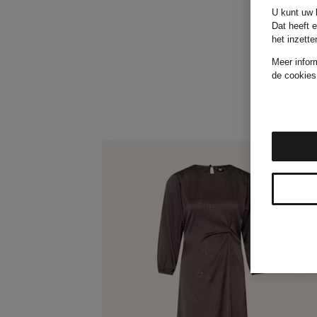
U kunt uw k
Dat heeft 
het inzett
Meer infor
de cookies