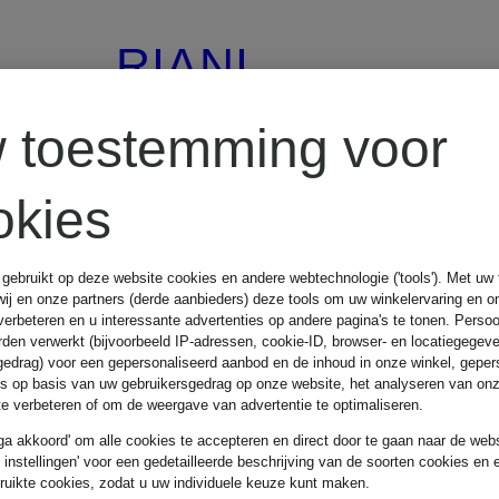
RIANI
 toestemming voor
Wikkeljurk van
okies
satijn
 gebruikt op deze website cookies en andere webtechnologie ('tools'). Met u
wij en onze partners (derde aanbieders) deze tools om uw winkelervaring en o
€ 229,99
verbeteren en u interessante advertenties op andere pagina's te tonen. Pers
9
den verwerkt (bijvoorbeeld IP-adressen, cookie-ID, browser- en locatiegegev
gedrag) voor een gepersonaliseerd aanbod en de inhoud in onze winkel, geper
es op basis van uw gebruikersgedrag op onze website, het analyseren van on
Beste prijs:
€ 229,49
 te verbeteren of om de weergave van advertentie te optimaliseren.
 ga akkoord' om alle cookies te accepteren en direct door te gaan naar de webs
Oorspronkelijk:
e instellingen' voor een gedetailleerde beschrijving van de soorten cookies en 
ruikte cookies, zodat u uw individuele keuze kunt maken.