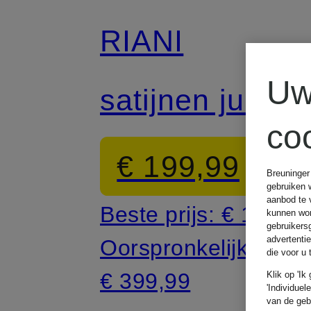
RIANI
Uw
satijnen jurk
co
€ 199,99
Breuninger
gebruiken 
aanbod te 
Beste prijs:
€ 195,4
kunnen wor
gebruikers
advertenti
Oorspronkelijk:
die voor u
€ 399,99
Klik op 'Ik
'Individuel
van de geb