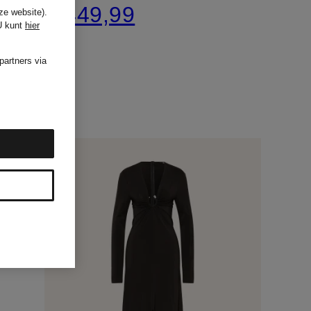
€ 449,99
ze website).
U kunt
hier
partners via