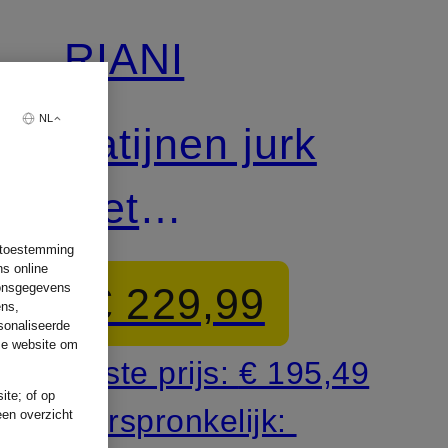
RIANI
NL
Satijnen jurk
met
w toestemming
afneembare
ns online
€ 229,99
oonsgegevens
ens,
strik
sonaliseerde
ze website om
Beste prijs:
€ 195,49
ite; of op
Oorspronkelijk:
een overzicht