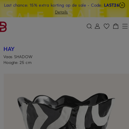
Last chance: 15% extra korting op de sale
- Code:
LAST26
GA NAAR HOOFDINHOUD
GA NAAR ZOEKEN
Details
HAY
Vaas SHADOW
Hoogte: 25 cm