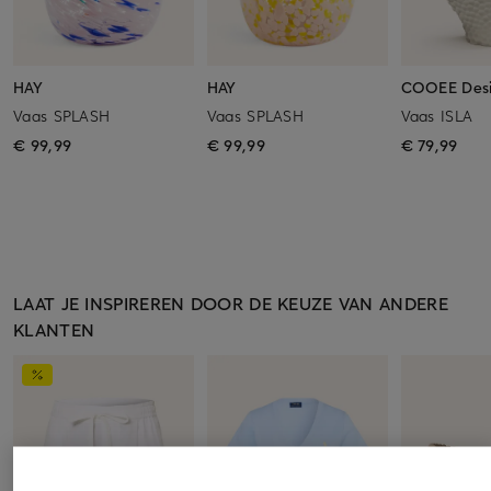
HAY
HAY
COOEE Des
Vaas SPLASH
Vaas SPLASH
Vaas ISLA
€ 99,99
€ 99,99
€ 79,99
LAAT JE INSPIREREN DOOR DE KEUZE VAN ANDERE
KLANTEN