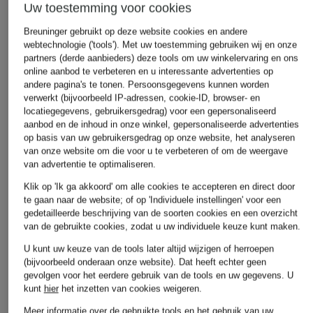
Uw toestemming voor cookies
Breuninger gebruikt op deze website cookies en andere
webtechnologie ('tools'). Met uw toestemming gebruiken wij en onze
partners (derde aanbieders) deze tools om uw winkelervaring en ons
online aanbod te verbeteren en u interessante advertenties op
andere pagina's te tonen. Persoonsgegevens kunnen worden
+Actiekorting
+Actiekorting
+Actiekorting
verwerkt (bijvoorbeeld IP-adressen, cookie-ID, browser- en
POLO RALPH LAUREN
POLO RALPH LAUREN
BOSS
locatiegegevens, gebruikersgedrag) voor een gepersonaliseerd
aanbod en de inhoud in onze winkel, gepersonaliseerde advertenties
Linnen short
T-shirt
Leren riem
op basis van uw gebruikersgedrag op onze website, het analyseren
€ 149,99
€ 69,99
€ 89,99
van onze website om die voor u te verbeteren of om de weergave
van advertentie te optimaliseren.
Beste prijs:
€ 175
Beste prijs:
€ 59,49
Beste prijs:
€ 
Oorspronkelijk:
€ 90
Oorspronkelij
Klik op 'Ik ga akkoord' om alle cookies te accepteren en direct door
te gaan naar de website; of op 'Individuele instellingen' voor een
gedetailleerde beschrijving van de soorten cookies en een overzicht
van de gebruikte cookies, zodat u uw individuele keuze kunt maken.
U kunt uw keuze van de tools later altijd wijzigen of herroepen
(bijvoorbeeld onderaan onze website). Dat heeft echter geen
gevolgen voor het eerdere gebruik van de tools en uw gegevens.
U
kunt
hier
het inzetten van cookies weigeren.
Andere categorieën
Meer informatie over de gebruikte tools en het gebruik van uw