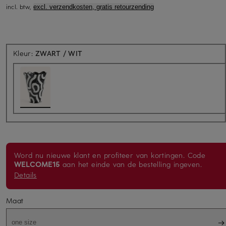
incl. btw,
excl. verzendkosten, gratis retourzending
Kleur:
ZWART / WIT
Word nu nieuwe klant en profiteer van kortingen. Code
WELCOME15
aan het einde van de bestelling ingeven.
Details
Maat
one size