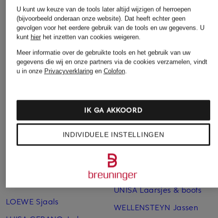
Buena Vista Jeans
monari Joggingbroeken
U kunt uw keuze van de tools later altijd wijzigen of herroepen
CAMBIO Broeken
monari Kleding
(bijvoorbeeld onderaan onze website). Dat heeft echter geen
gevolgen voor het eerdere gebruik van de tools en uw gegevens.
U
Chloé Schoenen
MONCLER Longsleeves
kunt
hier
het inzetten van cookies weigeren.
Meer informatie over de gebruikte tools en het gebruik van uw
dea kudibal Blouses
NEO NOIR Bontjassen
gegevens die wij en onze partners via de cookies verzamelen, vindt
GOOD AMERICAN Jeans
oui Mantels
u in onze
Privacyverklaring
en
Colofon
.
HERZEN'S
Phase Eight Jurken
ANGELEGENHEIT Blouses
POMME D'OR Laarsjes &
IK GA AKKOORD
Hugo Boss Mantels
boots
INDIVIDUELE INSTELLINGEN
Joseph Ribkoff Broeken
RIANI Jurken
LAUREN RALPH LAUREN
SKIMS Pyjama's
Sneakers
Toral Laarsjes & boots
LOEWE Riemen
UNISA Laarsjes & boots
LOEWE Sjaals
WELLENSTEYN Jassen