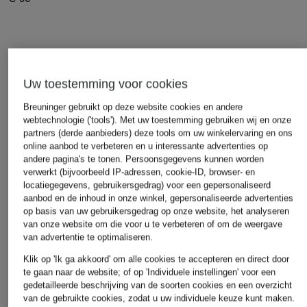
Uw toestemming voor cookies
Breuninger gebruikt op deze website cookies en andere
webtechnologie ('tools'). Met uw toestemming gebruiken wij en onze
partners (derde aanbieders) deze tools om uw winkelervaring en ons
online aanbod te verbeteren en u interessante advertenties op
andere pagina's te tonen. Persoonsgegevens kunnen worden
Andere categorieën
verwerkt (bijvoorbeeld IP-adressen, cookie-ID, browser- en
locatiegegevens, gebruikersgedrag) voor een gepersonaliseerd
Betty Barclay
MAC DAYDREAM Jeans
aanbod en de inhoud in onze winkel, gepersonaliseerde advertenties
Gewatteerde jassen
op basis van uw gebruikersgedrag op onze website, het analyseren
MARC AUREL Truien &
van onze website om die voor u te verbeteren of om de weergave
BLONDE No.8 Jassen
vesten
van advertentie te optimaliseren.
BOGNER Jassen
MARC CAIN Jeans
Klik op 'Ik ga akkoord' om alle cookies te accepteren en direct door
te gaan naar de website; of op 'Individuele instellingen' voor een
BOGNER Schoenen
me°ru' Jurken
gedetailleerde beschrijving van de soorten cookies en een overzicht
van de gebruikte cookies, zodat u uw individuele keuze kunt maken.