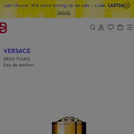
Last chance: 15% extra korting op de sale
- Code:
LAST26
GA NAAR HOOFDINHOUD
GA NAAR ZOEKEN
Details
VERSACE
EROS FLAME
Eau de parfum