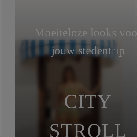
Moeiteloze looks voo
jouw stedentrip
CITY
STROLL