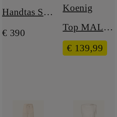
Koenig
Handtas ST BARTHS MEDIUM met etui
Top MALI met linnen
€ 390
€ 139,99