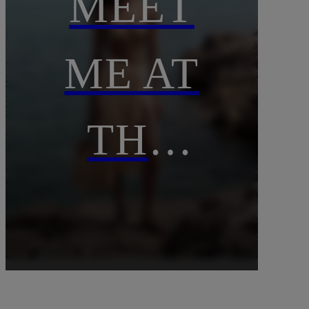
MEET
ME AT
THE
BEACH