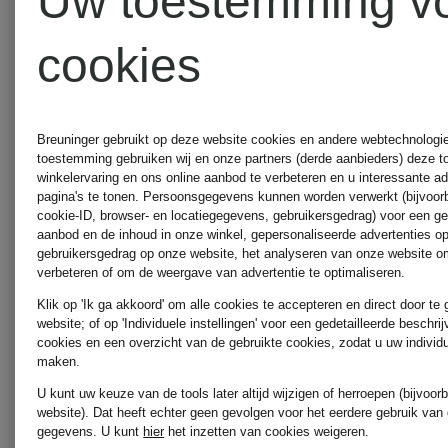
Uw toestemming v
DINNER
cookies
Breuninger gebruikt op deze website cookies en andere webtechnologie 
toestemming gebruiken wij en onze partners (derde aanbieders) deze 
winkelervaring en ons online aanbod te verbeteren en u interessante a
pagina's te tonen. Persoonsgegevens kunnen worden verwerkt (bijvoor
cookie-ID, browser- en locatiegegevens, gebruikersgedrag) voor een g
aanbod en de inhoud in onze winkel, gepersonaliseerde advertenties o
gebruikersgedrag op onze website, het analyseren van onze website om
verbeteren of om de weergave van advertentie te optimaliseren.
Klik op 'Ik ga akkoord' om alle cookies te accepteren en direct door te
website; of op 'Individuele instellingen' voor een gedetailleerde beschri
cookies en een overzicht van de gebruikte cookies, zodat u uw individ
maken.
U kunt uw keuze van de tools later altijd wijzigen of herroepen (bijvoo
website). Dat heeft echter geen gevolgen voor het eerdere gebruik van
gegevens.
U kunt
hier
het inzetten van cookies weigeren.