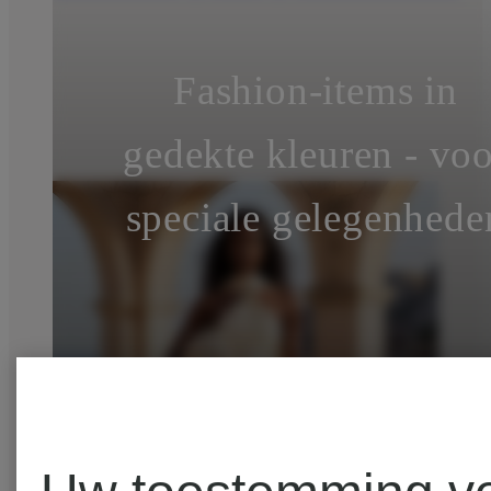
Fashion-items in
gedekte kleuren - voo
speciale gelegenhede
SUNSET