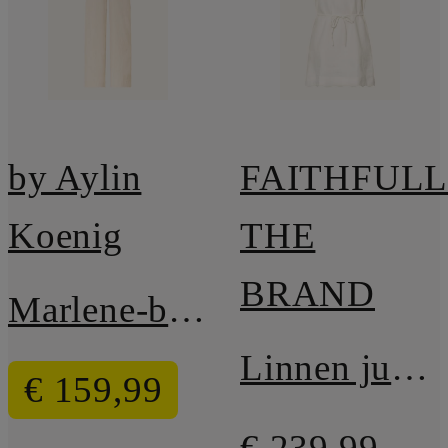
by Aylin
FAITHFUL
Koenig
THE
BRAND
Marlene-broek EMMI met linnen
Linnen jurk IRIA
€ 159,99
€ 239,99