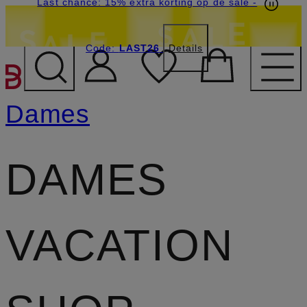
Last chance: 15% extra korting op de sale
-
Code:
LAST26
Details
GA NAAR HOOFDINHOU
Dames
DAMES
VACATION