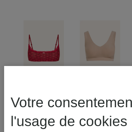
+remise
Mix &
Votre consentemen
promotionnelle
Match
SKIMS
CHANTE
Mix &
l'usage de cookies
Match