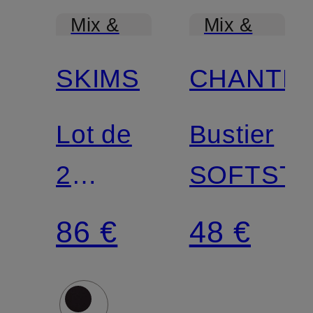
Mix &
Mix &
Match
Match
SKIMS
CHANTE
Lot de
Bustier
2
SOFTST
bustiers
86 €
48 €
FITS
EVERBODY