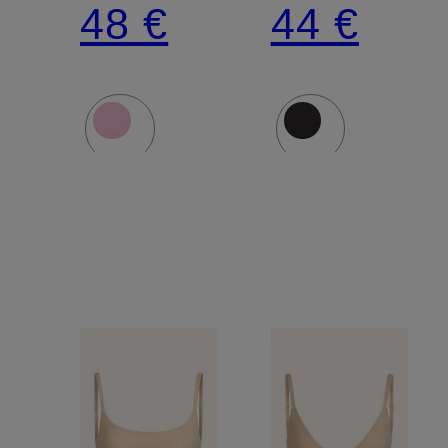
48 €
44 €