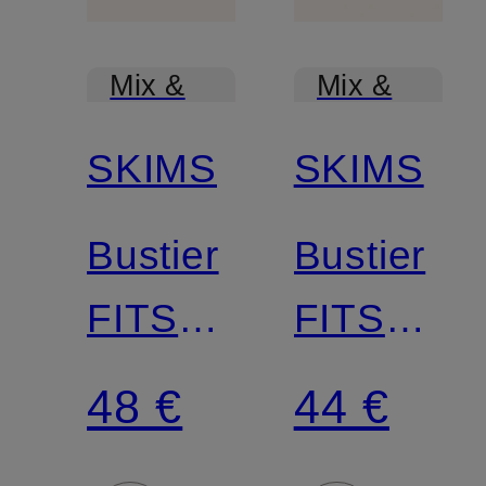
Mix &
Mix &
Match
Match
SKIMS
SKIMS
Bustier
Bustier
FITS
FITS
EVERYBODY
EVERYB
48 €
44 €