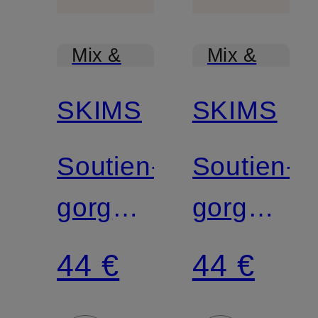
Mix &
Mix &
Match
Match
SKIMS
SKIMS
Soutien-
Soutien-
gorge
gorge
triangle
triangle
44 €
44 €
FITS
FITS