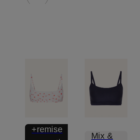
+remise
Mix &