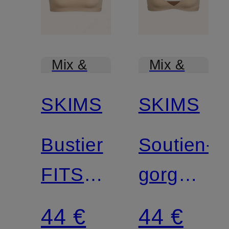
Mix &
Mix &
Match
Match
SKIMS
SKIMS
Bustier
Soutien-
FITS
gorge
EVERYBODY
triangle
44 €
44 €