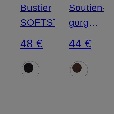
Bustier
Soutien-
SOFTSTRETCH
gorge
triangle
48 €
44 €
FITS
EVERBO