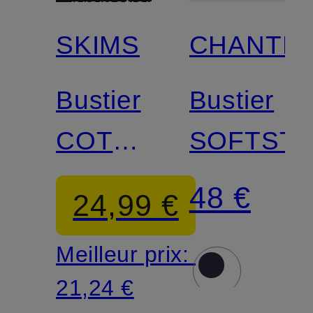
promotionnelle
Match
SKIMS
CHANTE
Mix &
Match
Bustier
Bustier
COTON
SOFTST
LÉGER
48 €
24,99 €
Meilleur prix:
21,24 €