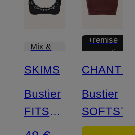
+remise
Mix &
promotionnel
Match
SKIMS
CHANTE
Bustier
Bustier
FITS
SOFTST
EVERYBODY