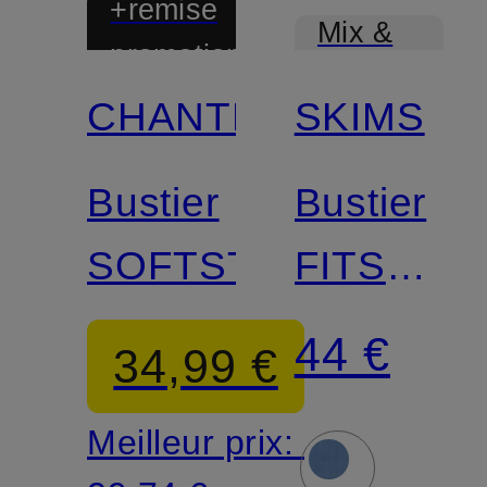
+remise
Mix &
promotionnelle
Match
CHANTELLE
SKIMS
Mix &
Match
Bustier
Bustier
SOFTSTRETCH
FITS
EVERYB
44 €
34,99 €
Meilleur prix: