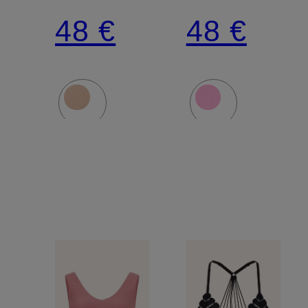
48 €
48 €