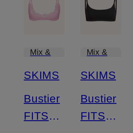
Mix &
Mix &
Match
Match
SKIMS
SKIMS
Bustier
Bustier
FITS
FITS
EVERYBODY
EVERYB