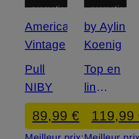
promotionnelle
promotionnel
American
by Aylin
Vintage
Koenig
Pull
Top en
NIBY
lin
DEBBIE
89,99 €
119,99
Meilleur prix:
Meilleur pri