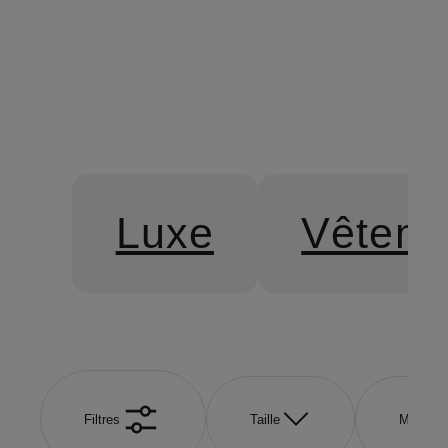
% Vêtements
% Chaussur
Luxe
Vêteme
Filtres
Taille
Marque