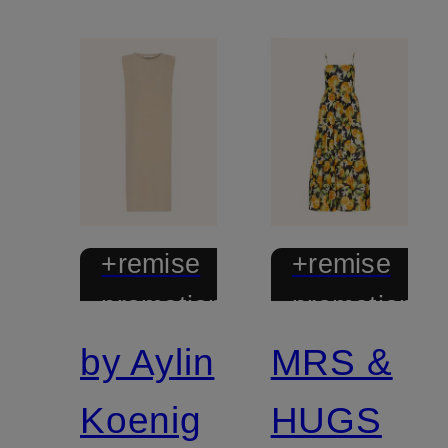
+remise
+remise
promotionnelle
promotionnel
by Aylin
MRS &
Koenig
HUGS