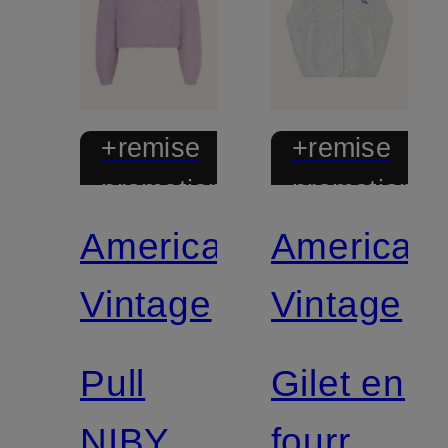
+remise
+remise
promotionnelle
promotionnel
American
American
Vintage
Vintage
Pull
Gilet en
NIBY
fourrure