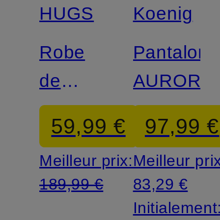
exclusivité
HUGS
Koenig
Robe
Pantalon
de
AURORA
cocktail
59,99 €
97,99 €
Meilleur prix:
Meilleur pri
189,99 €
83,29 €
Initialement