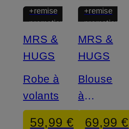
+remise
+remise
promotionnelle
promotionnel
MRS &
MRS &
HUGS
HUGS
Robe à
Blouse
volants
à
volants
59,99 €
69,99 €