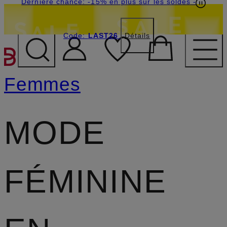
Dernière chance: -15% en plus sur les soldes
-
Code:
LAST26
Détails
PASSER AU CONTENU PR
Femmes
MODE
FÉMININE