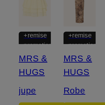
+remise
+remise
promotionnelle
promotionnel
MRS &
MRS &
HUGS
HUGS
jupe
Robe