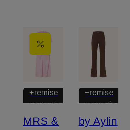
+remise
+remise
promotionnelle
promotionnel
MRS &
by Aylin
En