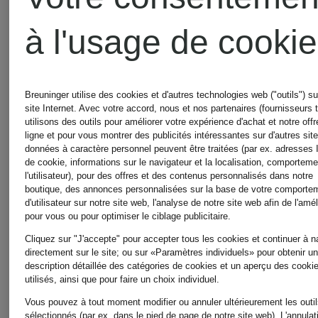
à l'usage de cooki
Polo
Polo
piqué,
piqué
Breuninger utilise des cookies et d'autres technologies web ("outils") su
site Internet. Avec votre accord, nous et nos partenaires (fournisseurs t
utilisons des outils pour améliorer votre expérience d'achat et notre offr
coupe
ligne et pour vous montrer des publicités intéressantes sur d'autres sit
180 €
180 €
données à caractère personnel peuvent être traitées (par ex. adresses 
de cookie, informations sur le navigateur et la localisation, comportem
slim
l'utilisateur), pour des offres et des contenus personnalisés dans notre
boutique, des annonces personnalisées sur la base de votre comporte
d'utilisateur sur notre site web, l'analyse de notre site web afin de l'amél
pour vous ou pour optimiser le ciblage publicitaire.
Cliquez sur "J'accepte" pour accepter tous les cookies et continuer à n
directement sur le site; ou sur «Paramètres individuels» pour obtenir u
description détaillée des catégories de cookies et un aperçu des cooki
utilisés, ainsi que pour faire un choix individuel.
Vous pouvez à tout moment modifier ou annuler ultérieurement les outi
sélectionnés (par ex. dans le pied de page de notre site web). L'annulat