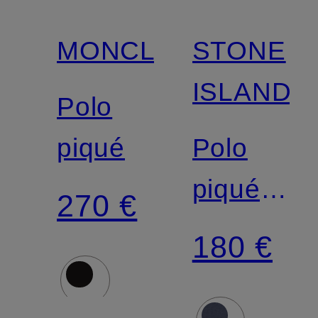
MONCLER
STONE
ISLAND
Polo
piqué
Polo
piqué,
270 €
coupe
180 €
slim