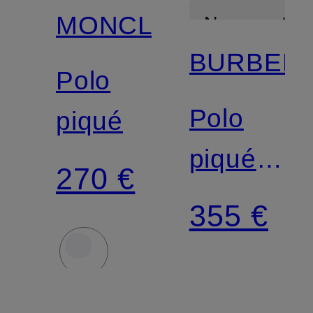
MONCLER
Nouveautés
BURBER
Polo
Polo
piqué
piqué
270 €
EDDIE,
355 €
coupe
slim