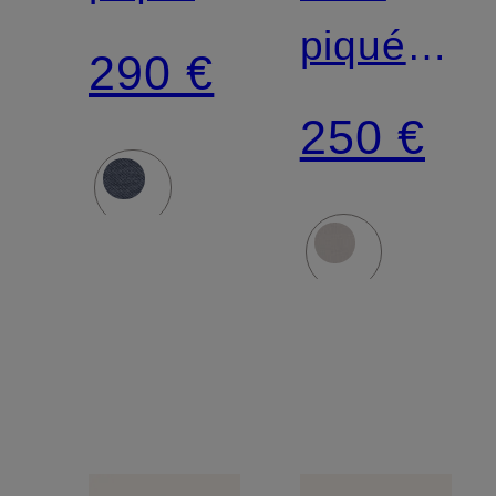
piqué
290 €
GHOST
250 €