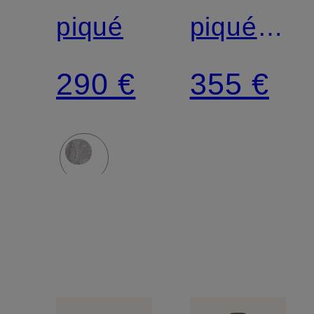
piqué
piqué
EDDIE,
290 €
355 €
coupe
slim