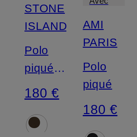
Avec
STONE
certification
AMI
ISLAND
PARIS
Polo
Polo
piqué,
piqué
coupe
180 €
slim
180 €