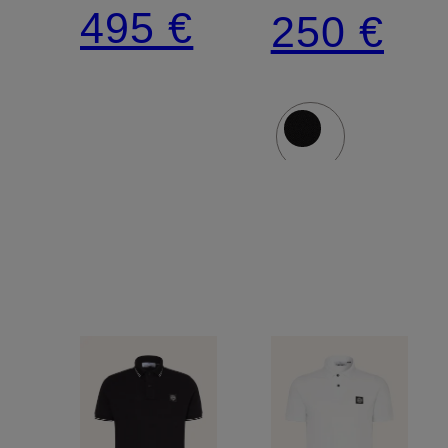
EVAN,
GHOST
495 €
250 €
coupe
classique