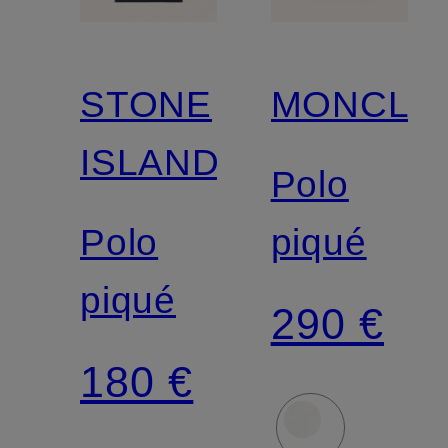
STONE
MONCLE
ISLAND
Polo
Polo
piqué
piqué
290 €
180 €