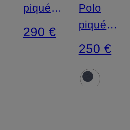
piqué
Polo
ARCHIVIO
piqué
290 €
GHOST
250 €