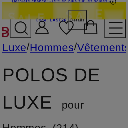
Dernière chance: -15% en plus sur les soldes
-
Code:
LAST26
Détails
PASSER AU CONTENU PR
/
/
Luxe
Hommes
Vêtement
POLOS DE
LUXE
pour
Hommes
214