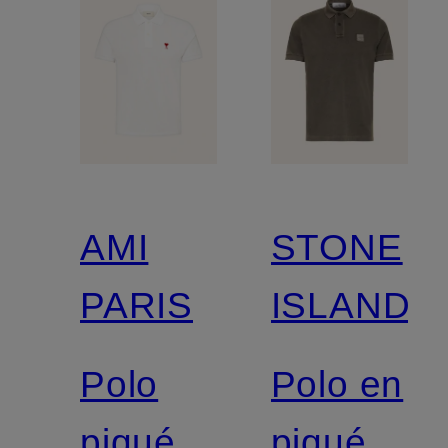
AMI
STONE
PARIS
ISLAND
Polo
Polo en
piqué
piqué,