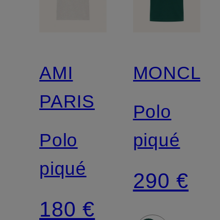
AMI
MONCLE
PARIS
Polo
Polo
piqué
piqué
290 €
180 €