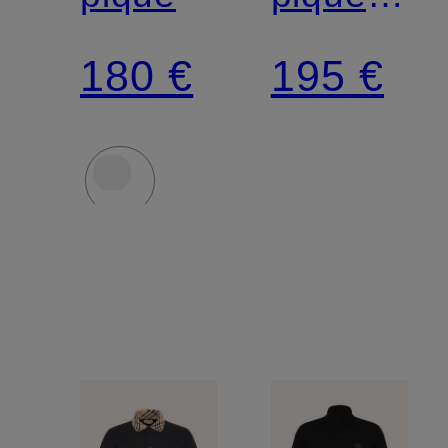
coupe
180 €
195 €
ajustée