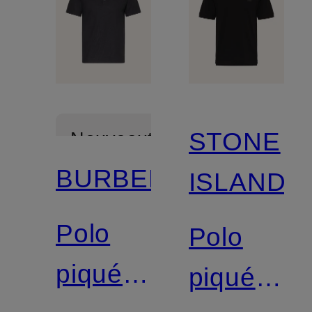
STONE
Nouveautés
BURBERRY
ISLAND
Polo
Polo
piqué
piqué