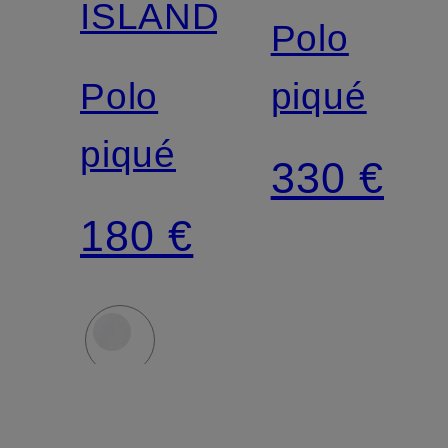
ISLAND
Polo
Polo
piqué
piqué
330 €
180 €