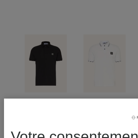
STONE
STONE
Votre consentemen
ISLAND
ISLAND