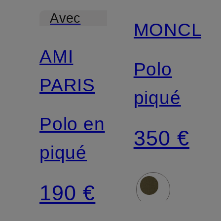
Avec
MONCLE
certification
AMI
Polo
PARIS
piqué
Polo en
350 €
piqué
190 €