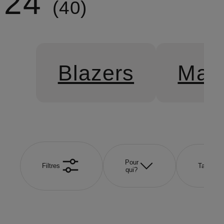
24
40
Blazers
Man
Pour
Filtres
Taille
qui?