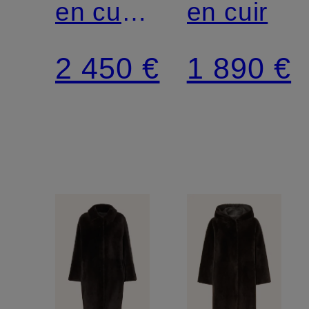
en cuir
en cuir
réversible
2 450 €
1 890 €