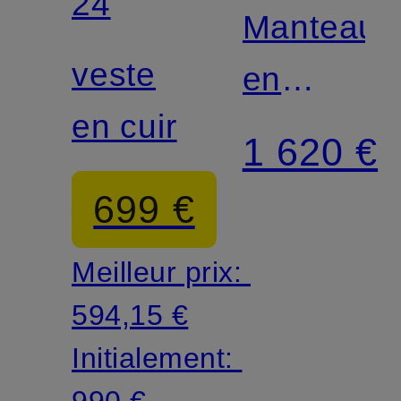
24
Manteau
veste
en
en cuir
laine et
1 620 €
cachemir
699 €
Meilleur prix:
594,15 €
Initialement:
990 €