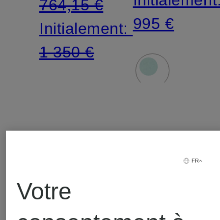
764,15 €
995 €
Initialement:
1 350 €
FR
Votre