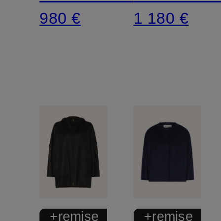
980 €
1 180 €
+remise
+remise