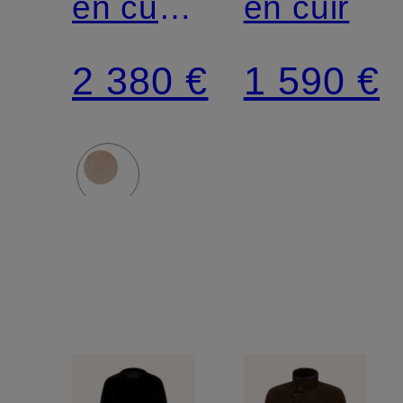
en cuir
en cuir
réversible
2 380 €
1 590 €