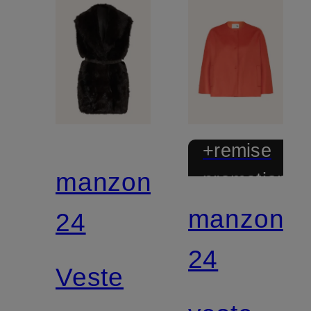
+remise
manzoni
promotionnel
manzoni
24
24
Veste