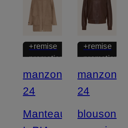
+remise
+remise
promotionnelle
promotionnel
manzoni
manzoni
24
24
Manteau
blouson