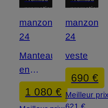
promotionnelle
promotionnel
manzoni
manzoni
24
24
Manteau
veste
en
690 €
laine et
1 080 €
Meilleur pri
cachemire
621 €