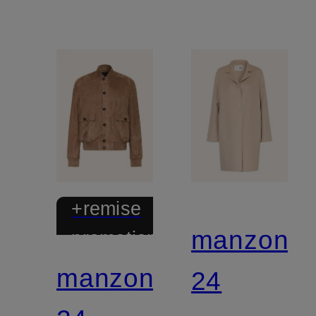
+remise
manzoni
promotionnelle
manzoni
24