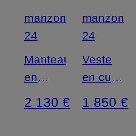
manzoni
manzoni
24
24
Manteau
Veste
en
en cuir
laine et
réversible
2 130 €
1 850 €
cachemire