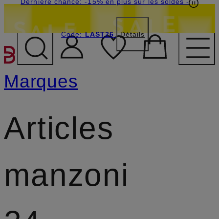
Dernière chance: -15% en plus sur les soldes
-
Code:
LAST26
Détails
PASSER AU CONTENU PR
Marques
Articles
manzoni