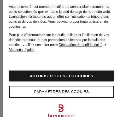
Vous pouvez à tout moment modifier ou annuler ultérieurement les
699 €
699 €
outils sélectionnés (par ex. dans le pied de page de notre site web).
L'annulation n'a toutefois aucun effet sur l'utilisation antérieure des
outils et de vos données.
Vous pouvez refuser toute utilisation de
cookies
ici
.
Meilleur prix:
Meilleur pri
Pour plus d'informations sur les outils utilisés et l'utilisation de vos
données que nous et nos partenaires collectons par le biais des
594,15 €
594,15 €
cookies, veuillez consulter notre
Déclaration de confidentialité
et
Mentions légales
.
Initialement:
Initialement
930 €
1 240 €
AUTORISER TOUS LES COOKIES
PARAMÈTRES DES COOKIES