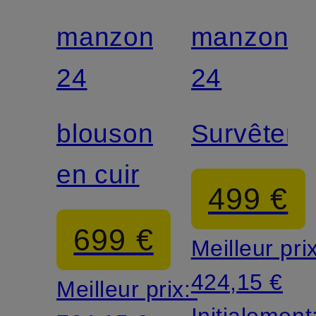
manzoni
manzoni
24
24
blouson
Survêtem
en cuir
499 €
699 €
Meilleur pri
424,15 €
Meilleur prix:
Initialement