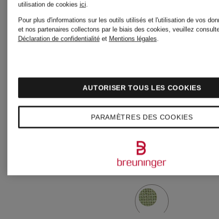
utilisation de cookies
ici
.
Lot de
Serviette
Pour plus d'informations sur les outils utilisés et l'utilisation de vos d
et nos partenaires collectons par le biais des cookies, veuillez consulte
Déclaration de confidentialité
et
Mentions légales
.
2
en tissu
verres
Contenance
40 x 40
AUTORISER TOUS LES COOKIES
à vin
: 40 ml
cm
PARAMÈTRES DES COOKIES
VINUM
24,99 €
19,95 €
PORT