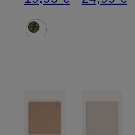
VINUM
COGNAC
HENNES