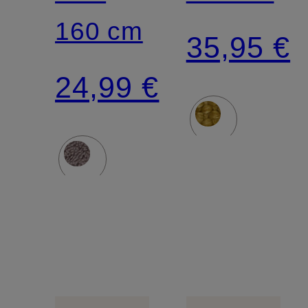
160 cm
35,95 €
24,99 €