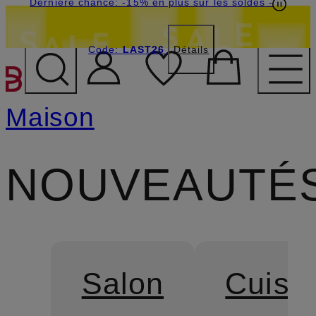
Dernière chance: -15% en plus sur les soldes
-
Code:
LAST26
Détails
PASSER AU CONTENU PR
Maison
NOUVEAUTÉ
Salon
Cuisin