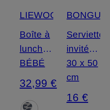
Nouveautés
Nouveautés
LIEWOOD
BONGUS
Boîte à
Serviette
lunch
invité
ARTHUR
BÉBÉ
NARAM
30 x 50
cm
32,99 €
16 €