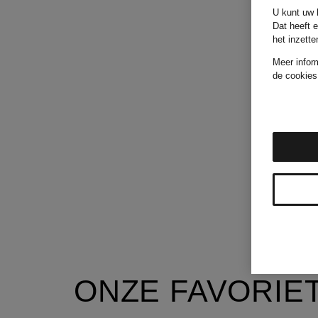
U kunt uw k
Dat heeft 
het inzett
Meer infor
de cookies
ONZE FAVORIE