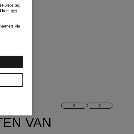
ze website).
U kunt
hier
partners via
TEN VAN