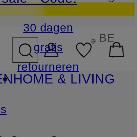
30 dagen
BE
gratis
retourneren
EN
HOME & LIVING
ls