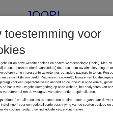
JOOP!
 toestemming voor
Trenchcoat
okies
CARRIE
 gebruikt op deze website cookies en andere webtechnologie ('tools'). Met u
wij en onze partners (derde aanbieders) deze tools om uw winkelervaring en o
€ 289,99
verbeteren en u interessante advertenties op andere pagina's te tonen. Pers
den verwerkt (bijvoorbeeld IP-adressen, cookie-ID, browser- en locatiegegev
gedrag) voor een gepersonaliseerd aanbod en de inhoud in onze winkel, geper
es op basis van uw gebruikersgedrag op onze website, het analyseren van on
Beste prijs:
€ 246,49
 te verbeteren of om de weergave van advertentie te optimaliseren.
 ga akkoord' om alle cookies te accepteren en direct door te gaan naar de webs
Oorspronkelijk:
e instellingen' voor een gedetailleerde beschrijving van de soorten cookies en 
ruikte cookies, zodat u uw individuele keuze kunt maken.