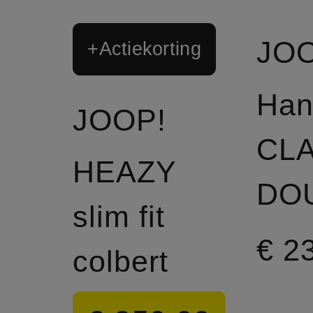
JOO
+Actiekorting
Han
JOOP!
CL
HEAZY
slim fit
€ 2
colbert