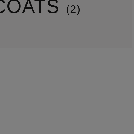
COATS
2