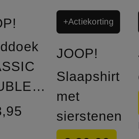
P!
+Actiekorting
ddoek
JOOP!
ASSIC
Slaapshirt
DOUBLEFACE
met
3,95
sierstenen