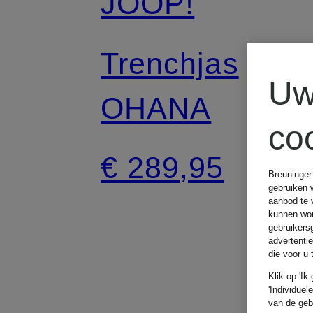
JOOP!
Trenchjas
Uw
OHANA
co
€ 289,95
Breuninger
gebruiken 
aanbod te 
kunnen wor
gebruikers
advertenti
die voor u
Klik op 'Ik
'Individuel
van de geb