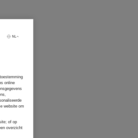
NL
w toestemming
ns online
oonsgegevens
ens,
sonaliseerde
ze website om
ite; of op
een overzicht