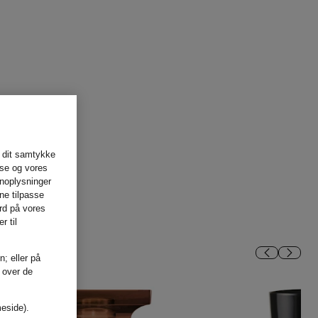
 dit samtykke
lse og vores
onoplysninger
ne tilpasse
rd på vores
r til
n; eller på
t over de
meside).