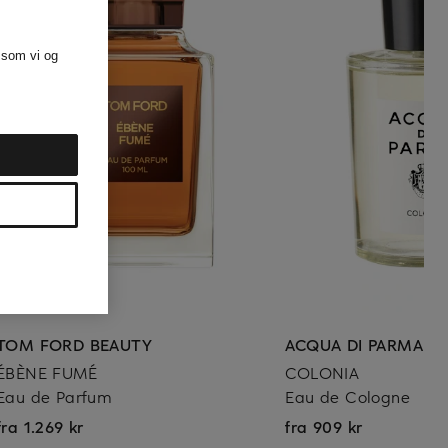
 som vi og
TOM FORD BEAUTY
ACQUA DI PARMA
ÉBÈNE FUMÉ
COLONIA
Eau de Parfum
Eau de Cologne
fra 1.269 kr
fra 909 kr