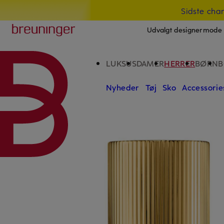
Sidste cha
GÅ TIL HOVEDINDHOLDET
GÅ TIL SØGEFELTET
Breuninger
Udvalgt designermode 
LUKSUS
DAMER
HERRER
BØRN
B
Nyheder
Tøj
Sko
Accessorie