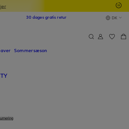
jer
30 dages gratis retur
DK
aver
Sommersæson
UTY
turnering