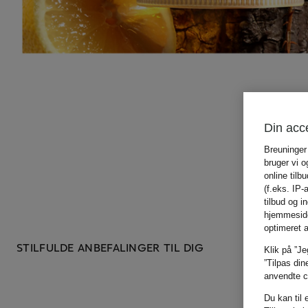
Din acc
Breuninger
bruger vi o
online tilb
(f.eks. IP-
tilbud og 
hjemmeside,
optimeret 
STILFULDE ANBEFALINGER TIL DIG
Klik på ”Je
”Tilpas din
anvendte co
Du kan til 