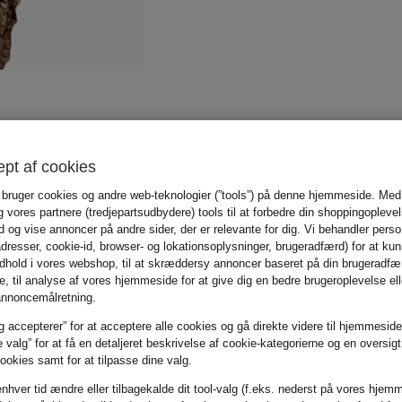
ept af cookies
 bruger cookies og andre web-teknologier (”tools”) på denne hjemmeside. Med
g vores partnere (tredjepartsudbydere) tools til at forbedre din shoppingopleve
ud og vise annoncer på andre sider, der er relevante for dig. Vi behandler pers
adresser, cookie-id, browser- og lokationsoplysninger, brugeradfærd) for at kun
indhold i vores webshop, til at skræddersy annoncer baseret på din brugeradfæ
 til analyse af vores hjemmeside for at give dig en bedre brugeroplevelse elle
annoncemålretning.
g accepterer” for at acceptere alle cookies og gå direkte videre til hjemmeside
e valg” for at få en detaljeret beskrivelse af cookie-kategorierne og en oversig
okies samt for at tilpasse dine valg.
enhver tid ændre eller tilbagekalde dit tool-valg (f.eks. nederst på vores hjem