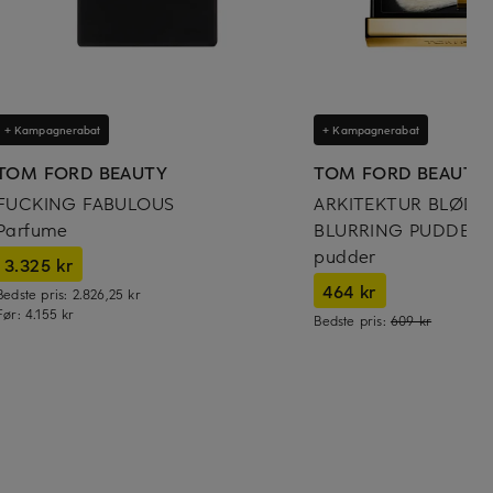
+ Kampagnerabat
+ Kampagnerabat
TOM FORD BEAUTY
TOM FORD BEAUTY
FUCKING FABULOUS
ARKITEKTUR BLØDT
Parfume
BLURRING PUDDER
pudder
3.325 kr
464 kr
Bedste pris:
2.826,25 kr
Før:
4.155 kr
Bedste pris:
609 kr