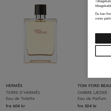
Tilbagekald
tilbagekal
Du kan fin
vores part
HERMÈS
TOM FORD BEA
TERRE D'HERMÈS
OMBRE LÆDER
Eau de Toilette
Eau de Parfum
fra 604 kr
fra 304 kr