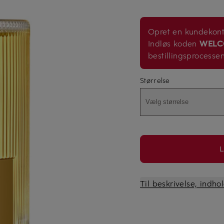
Opret en kundekonto
Indløs koden
WELC
bestillingsprocesse
Størrelse
Vælg størrelse
L
Til beskrivelse, indh