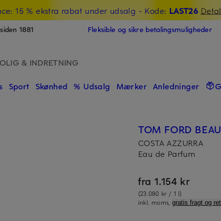
nce: 15 % ekstra rabat under udsalg
- Kode:
LAST26
Detal
siden 1881
Fleksible og sikre betalingsmuligheder
OLIG & INDRETNING
s
Sport
Skønhed
% Udsalg
Mærker
Anledninger
G
TOM FORD BEA
COSTA AZZURRA
Eau de Parfum
fra 1.154 kr
(23.080 kr / 1 l)
inkl. moms,
gratis fragt og re