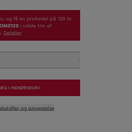
, og få en prisfordel på 120 kr.
OME120
i sidste trin af
n.
Detaljer
ÆG I INDKØBSKURV
oldsstoffer og anvendelse