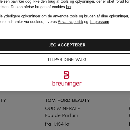
elsen påvirker dog ikke den brug af tools og oplysninger, der er sket forud for
delsen.
Du kan afvise brugen af cookies
her
.
de yderligere oplysninger om de anvendte tools og brugen af dine oplysninger,
nere indsamler via cookies, i vores
Privatlivspolitik
og
Impressum
.
JEG ACCEPTERER
TILPAS DINE VALG
UTY
TOM FORD BEAUTY
OUD MINÉRALE
Eau de Parfum
fra 1.154 kr