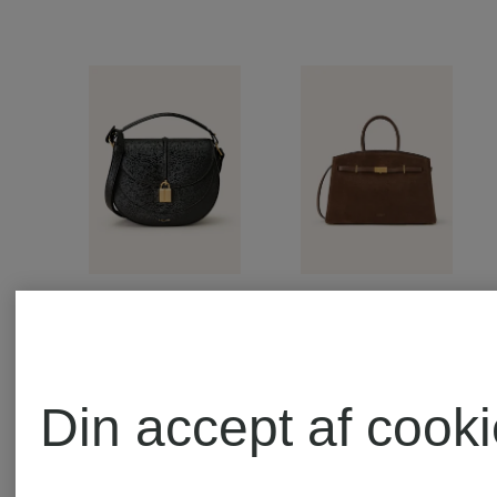
DEMELLIER
DEMELLI
Din accept af cook
Skuldertaske
Håndtask