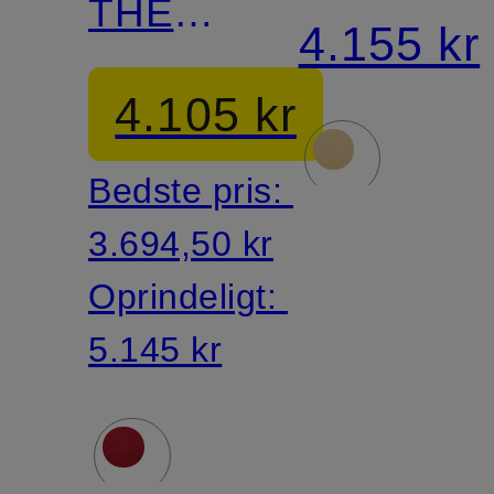
THE
STOCKH
4.155 kr
NEW
4.105 kr
YORK
Bedste pris:
LARGE
3.694,50 kr
Oprindeligt:
5.145 kr