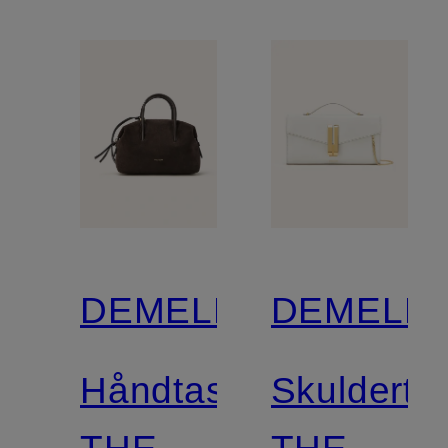
DEMELLIER
DEMELLI
Håndtaske
Skulderta
THE
THE