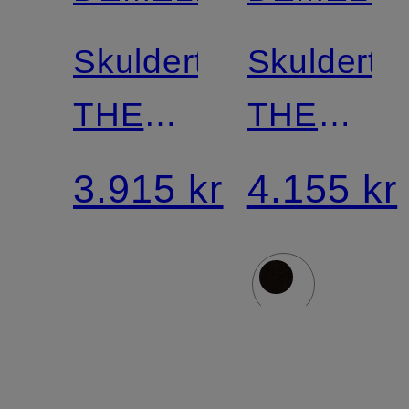
Skuldertaske
Skulderta
THE
THE
SIENA
STOCKH
3.915 kr
4.155 kr
CROSSBODY