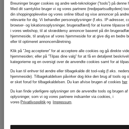
THE
THE
Breuninger bruger cookies og andre web-teknologier (”tools”) på denne
Med dit samtykke bruger vi og vores partnere (tredjepartsudbydere) tools
din shoppingoplevelse og vores online tilbud og vise annoncer på andre 
SIENA
HUDSON
relevante for dig. Vi behandler personoplysninger (f.eks. IP-adresser, c
3.915 kr
4.715 kr
browser- og lokationsoplysninger, brugeradfærd) for at kunne tilpasse ti
i vores webshop, til at skræddersy annoncer baseret på din brugeradf
hjemmeside, til analyse af vores hjemmeside for at give dig en bedre 
eller til optimeret annoncemålretning.
Klik på ”Jeg accepterer” for at acceptere alle cookies og gå direkte vider
hjemmesiden; eller på ”Tilpas dine valg” for at få en detaljeret beskrive
kategorierne og en oversigt over de anvendte cookies samt for at tilpas
Du kan til enhver tid ændre eller tilbagekalde dit tool-valg (f.eks. neder
hjemmeside). Tilbagekaldelsen påvirker dog ikke den brug af tools og o
er sket forud for tilbagekaldelsen.
Du kan afvise brugen af cookies
her
.
Du kan finde yderligere oplysninger om de anvendte tools og brugen af
oplysninger, som vi og vores partnere indsamler via cookies, i
vores
Privatlivspolitik
og
Impressum
.