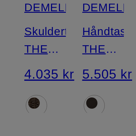
DEMELLIER
DEMELLI
Skuldertaske
Håndtask
THE
THE
NEW
HUDSON
4.035 kr
5.505 kr
YORK