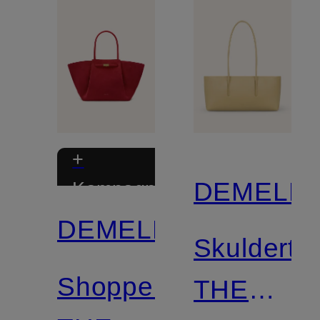
+
DEMELLI
Kampagnerabat
DEMELLIER
Skulderta
Shopper
THE