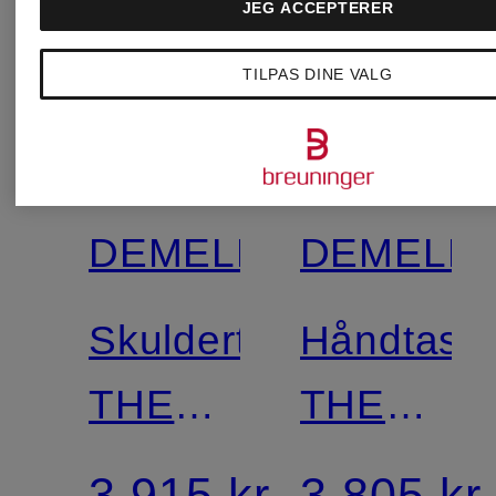
JEG ACCEPTERER
TILPAS DINE VALG
DEMELLIER
DEMELLI
Skuldertaske
Håndtask
THE
THE
VANCOUVER
SMALL
3.915 kr
3.805 kr