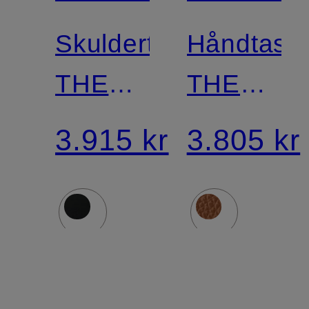
Skuldertaske
Håndtask
THE
THE
VANCOUVER
SMALL
3.915 kr
3.805 kr
HUDSON