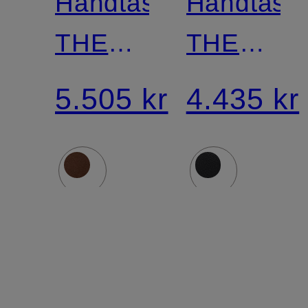
Håndtaske
Håndtask
THE
THE
HUDSON
MIDI
5.505 kr
4.435 kr
NEW
YORK