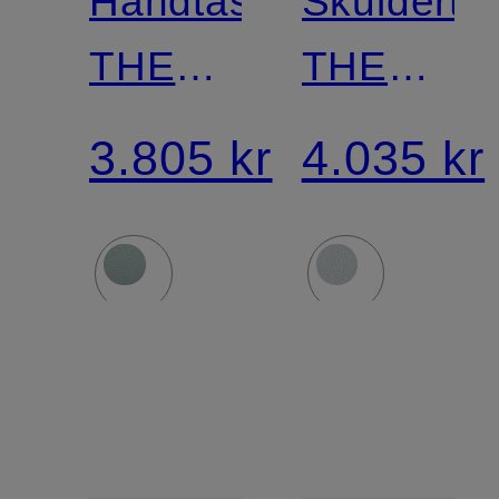
Håndtaske
Skulderta
THE
THE
SMALL
NEW
3.805 kr
4.035 kr
HUDSON
YORK