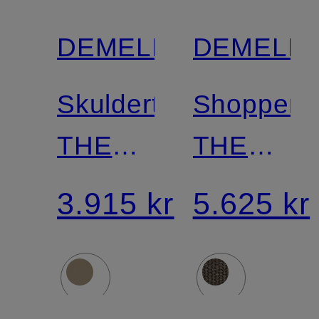
DEMELLIER
DEMELLI
Skuldertaske
Shopper
THE
THE
SIENA
NEW
3.915 kr
5.625 kr
YORK
LARGE