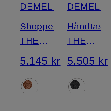
DEMELLIER
DEMELLI
Shopper
Håndtask
THE
THE
NEW
HUDSON
5.145 kr
5.505 kr
YORK
LARGE