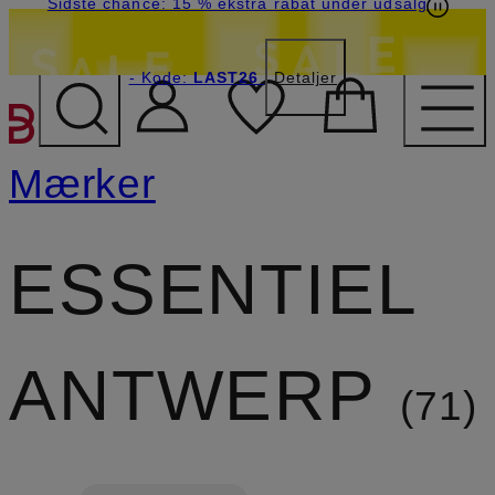
Sidste chance: 15 % ekstra rabat under udsalg
- Kode:
LAST26
Detaljer
GÅ TIL HOVEDINDHOLD
Mærker
ESSENTIEL
ANTWERP
71