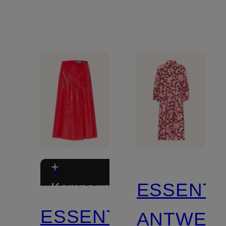
ærmer
+
ESSENTI
Kampagnerabat
ESSENTIEL
ANTWER