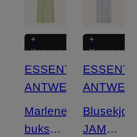
+
+
Kampagnerabat
Kampagnera
ESSENTIEL
ESSENTI
Certificeret
ANTWERP
ANTWER
Marlene-
Blusekjol
bukser
JAMANN