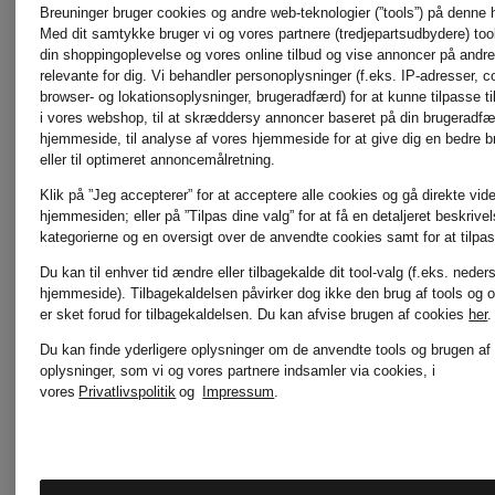
Bedste pris
Breuninger bruger cookies og andre web-teknologier (”tools”) på denne
pailletter
Med dit samtykke bruger vi og vores partnere (tredjepartsudbydere) tools
din shoppingoplevelse og vores online tilbud og vise annoncer på andre 
2.295 kr
relevante for dig. Vi behandler personoplysninger (f.eks. IP-adresser, c
browser- og lokationsoplysninger, brugeradfærd) for at kunne tilpasse ti
i vores webshop, til at skræddersy annoncer baseret på din brugeradf
hjemmeside, til analyse af vores hjemmeside for at give dig en bedre 
eller til optimeret annoncemålretning.
Klik på ”Jeg accepterer” for at acceptere alle cookies og gå direkte vider
hjemmesiden; eller på ”Tilpas dine valg” for at få en detaljeret beskrive
kategorierne og en oversigt over de anvendte cookies samt for at tilpas
Du kan til enhver tid ændre eller tilbagekalde dit tool-valg (f.eks. neder
hjemmeside). Tilbagekaldelsen påvirker dog ikke den brug af tools og o
er sket forud for tilbagekaldelsen.
Du kan afvise brugen af cookies
her
.
Du kan finde yderligere oplysninger om de anvendte tools og brugen af
oplysninger, som vi og vores partnere indsamler via cookies, i
vores
Privatlivspolitik
og
Impressum
.