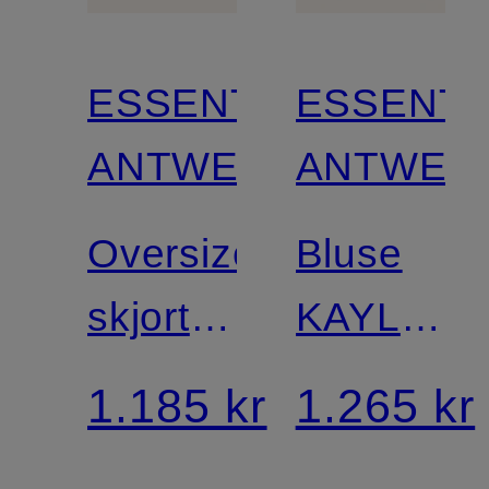
ESSENTIEL
ESSENTI
ANTWERP
ANTWER
Oversized
Bluse
skjortebluse
KAYLEE
JOMMY
med
1.185 kr
1.265 kr
3/4-