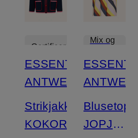
Mix og
Certificeret
match
ESSENTIEL
ESSENTI
ANTWERP
ANTWER
Strikjakke
Blusetop
KOKORICO
JOPJOP