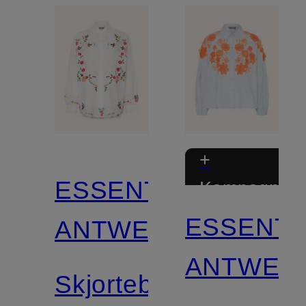
+
ESSENTIEL
Kampagnera
ESSENTI
ANTWERP
ANTWER
Skjortebluse