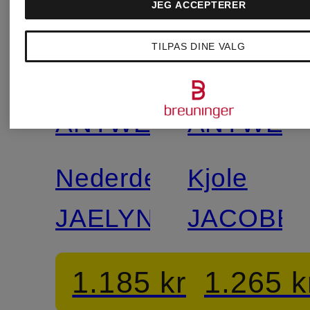
JEG ACCEPTERER
+
+
Kampagnerabat
Kampagnera
TILPAS DINE VALG
ESSENTIEL
ESSENTI
Certificeret
ANTWERP
ANTWER
Nederdel
Kjole
JAELYN
JACOBE
1.185 kr
1.265 k