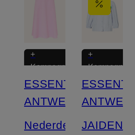
+
+
Kampagnerabat
Kampagnera
ESSENTIEL
ESSENTI
Certificeret
ANTWERP
ANTWER
Nederdel
JAIDEN-