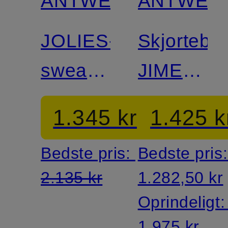
ANTWERP
ANTWER
JOLIES-
Skjortebl
sweatshirt
JIMENA
med
med
1.345 kr
1.425 k
pailletter
pailletter
Bedste pris:
Bedste pris
og
2.135 kr
1.282,50 kr
broderier
Oprindeligt
1.975 kr