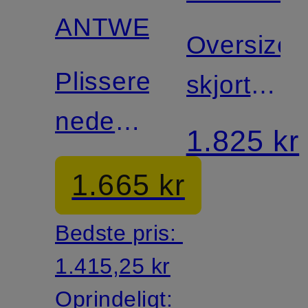
ANTWERP
Oversized
Plisseret
skjortekjo
nederdel
JEA
1.825 kr
i
med
1.665 kr
læderlook
3/4-
Bedste pris:
ærmer
1.415,25 kr
Oprindeligt: