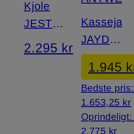
Kjole
Kassejak
JESTE
JAYDEN
med
2.295 kr
med
flæser
1.945 k
3/4-
Bedste pris
ærmer
1.653,25 kr
Oprindeligt
2.775 kr