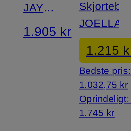
Skjortebl
JAYME
JOELLA
med
1.905 kr
hulblonder
1.215 k
Bedste pris
1.032,75 kr
Oprindeligt
1.745 kr