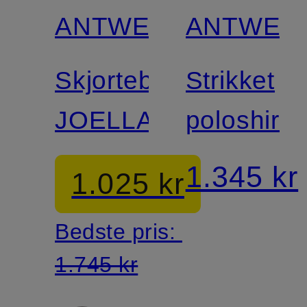
ANTWERP
ANTWER
Skjortebluse
Strikket
JOELLA
poloshirt
1.345 kr
1.025 kr
Bedste pris:
1.745 kr