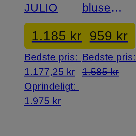
JULIO
bluse
med
1.185 kr
959 kr
pailletter
Bedste pris:
Bedste pris
1.177,25 kr
1.585 kr
Oprindeligt:
1.975 kr