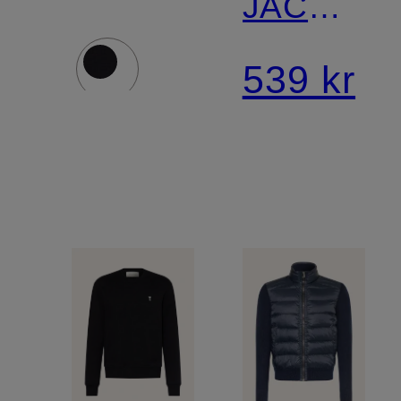
JACQUE
×
539 kr
Frankrig