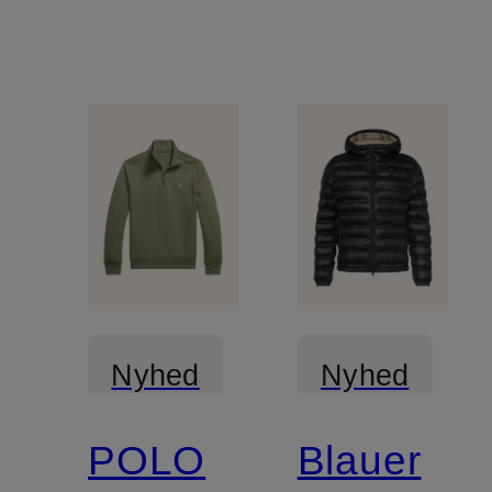
Nyhed
Nyhed
POLO
Blauer
Certificeret