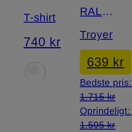
RALPH
T-shirt
LAUREN
Troyer
740 kr
639 kr
Bedste pris
1.715 kr
Oprindeligt
1.595 kr