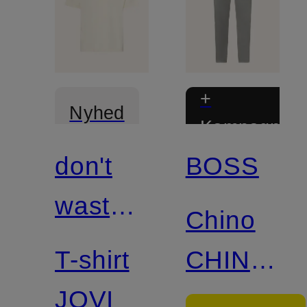
+
Nyhed
Kampagnera
don't
BOSS
waste
Chino
culture
T-shirt
CHINO
JOVI
Slim Fit