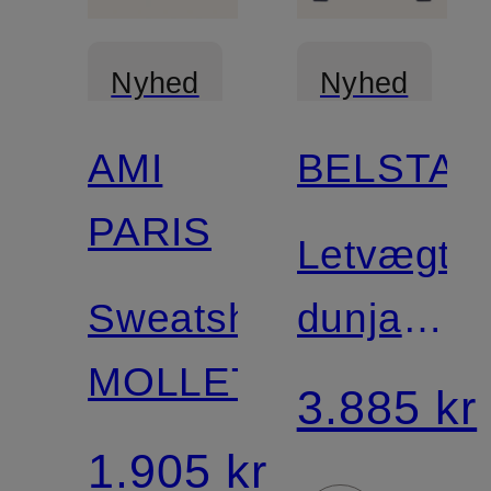
Nyhed
Nyhed
AMI
BELSTAF
Certificeret
PARIS
Letvægts-
Sweatshirt
dunjakke
MOLLETON
COMPOU
3.885 kr
i
1.905 kr