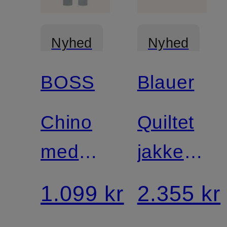
Nyhed
Nyhed
BOSS
Blauer
Chino
Quiltet
med
jakke
konisk
ADAMS
1.099 kr
2.355 kr
pasform