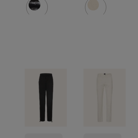
DUPONT™
SORONA®-
isolering