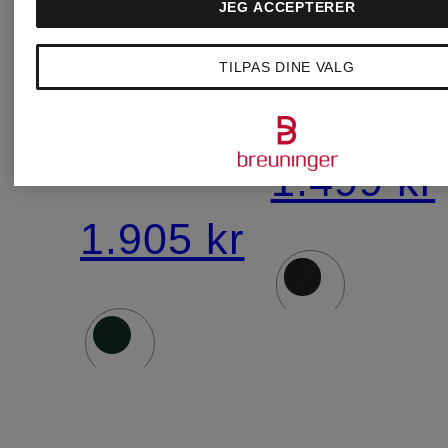
PARIS
JEG ACCEPTERER
Chino
TILPAS DINE VALG
Sweatshirt
KENT
MOLLETON
Straight
1.499 kr
Fit
1.905 kr