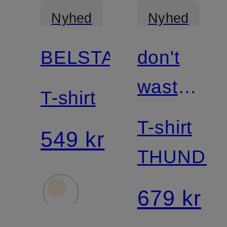
Nyhed
Nyhed
BELSTAFF
don't
waste
T-shirt
culture
T-shirt
549 kr
THUNDE
679 kr