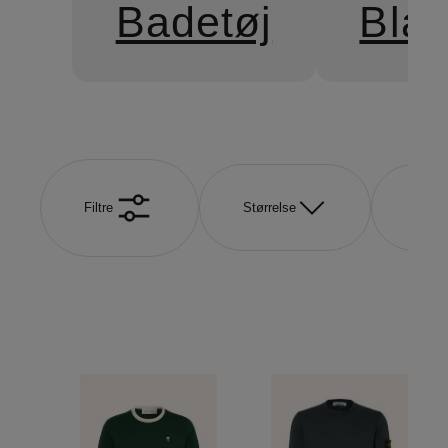
Badetøj
Blaz
Filtre
Størrelse
Mærk