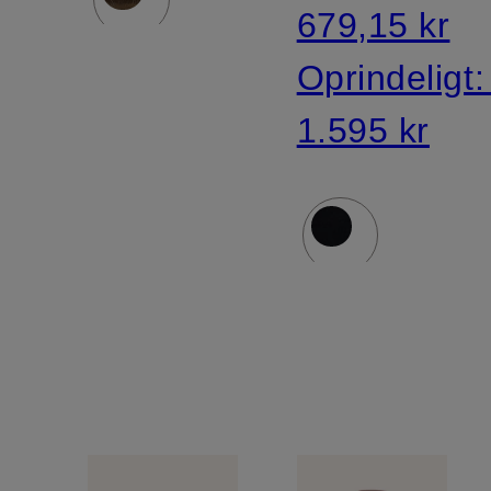
679,15 kr
Oprindeligt
1.595 kr