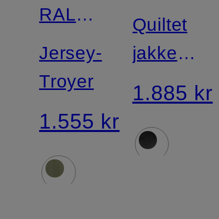
RALPH
Quiltet
LAUREN
Jersey-
jakke
Troyer
CHARLE
1.885 kr
1.555 kr