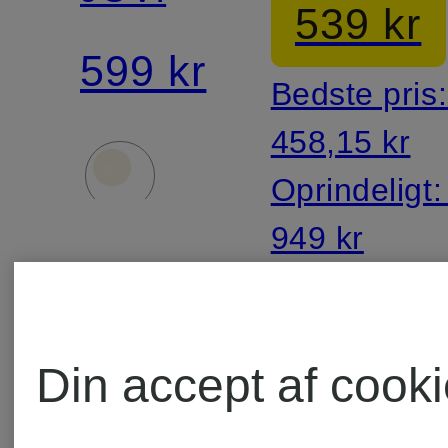
539 kr
599 kr
Bedste pris
458,15 kr
Oprindeligt
949 kr
Din accept af cook