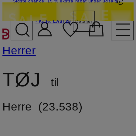
Sidste chance: 15 % ekstra rabat under udsalg
- Kode:
LAST26
Detaljer
GÅ TIL HOVEDINDHOLD
Herrer
TØJ
til
Herre
23.538