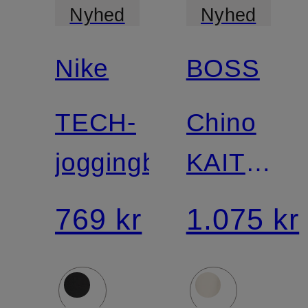
Nyhed
Nyhed
Nike
BOSS
TECH-
Chino
joggingbukser
KAITON
Slim Fit
769 kr
1.075 kr