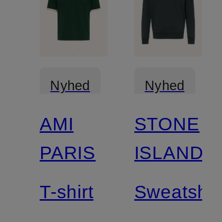
Nyhed
Nyhed
AMI
STONE
Certificeret
PARIS
ISLAND
T-shirt
Sweatshir