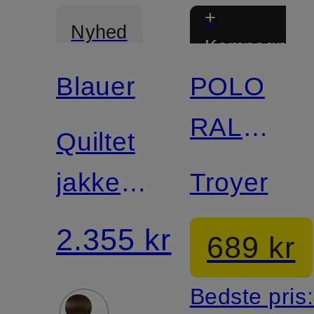
+
Nyhed
Kampagnera
Blauer
POLO
RALPH
Quiltet
LAUREN
jakke
Troyer
ADAMS
2.355 kr
689 kr
Bedste pris