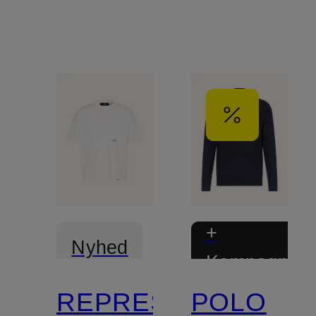
+
Nyhed
Kampagnera
REPRESENT
POLO