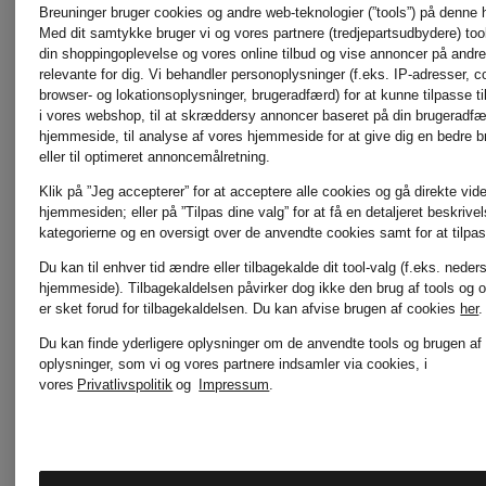
Breuninger bruger cookies og andre web-teknologier (”tools”) på denne
Med dit samtykke bruger vi og vores partnere (tredjepartsudbydere) tools
din shoppingoplevelse og vores online tilbud og vise annoncer på andre 
relevante for dig. Vi behandler personoplysninger (f.eks. IP-adresser, c
browser- og lokationsoplysninger, brugeradfærd) for at kunne tilpasse ti
i vores webshop, til at skræddersy annoncer baseret på din brugeradf
hjemmeside, til analyse af vores hjemmeside for at give dig en bedre 
eller til optimeret annoncemålretning.
Klik på ”Jeg accepterer” for at acceptere alle cookies og gå direkte vider
hjemmesiden; eller på ”Tilpas dine valg” for at få en detaljeret beskrive
kategorierne og en oversigt over de anvendte cookies samt for at tilpas
Du kan til enhver tid ændre eller tilbagekalde dit tool-valg (f.eks. neder
hjemmeside). Tilbagekaldelsen påvirker dog ikke den brug af tools og o
er sket forud for tilbagekaldelsen.
Du kan afvise brugen af cookies
her
.
Du kan finde yderligere oplysninger om de anvendte tools og brugen af
Nyhed
Nyhed
oplysninger, som vi og vores partnere indsamler via cookies, i
vores
Privatlivspolitik
og
Impressum
.
AMI
BOSS
Certificeret