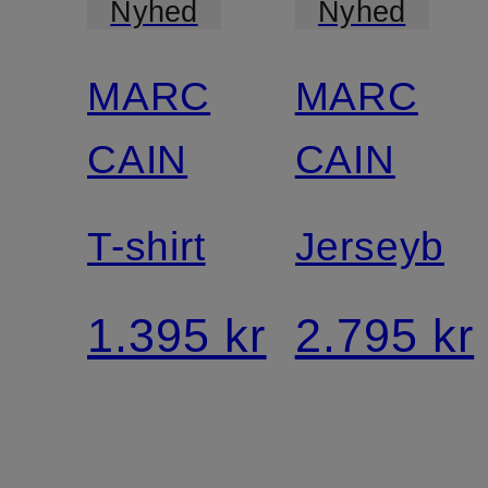
Nyhed
Nyhed
MARC
MARC
Mix og
Certificeret
match
CAIN
CAIN
T-shirt
Jerseybla
1.395 kr
2.795 kr