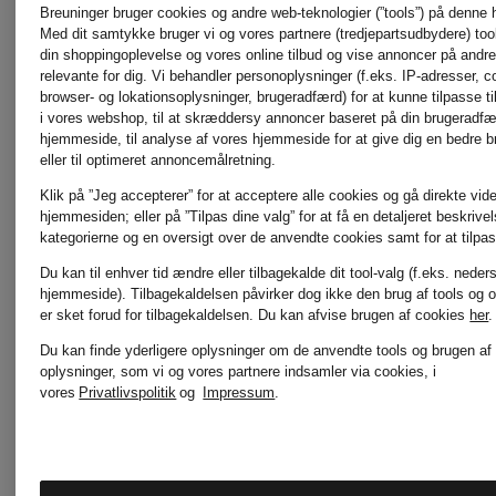
Breuninger bruger cookies og andre web-teknologier (”tools”) på denne
Med dit samtykke bruger vi og vores partnere (tredjepartsudbydere) tools
din shoppingoplevelse og vores online tilbud og vise annoncer på andre 
Bukser
Skinny
relevante for dig. Vi behandler personoplysninger (f.eks. IP-adresser, c
browser- og lokationsoplysninger, brugeradfærd) for at kunne tilpasse ti
i vores webshop, til at skræddersy annoncer baseret på din brugeradf
FRENDA
jeans
hjemmeside, til analyse af vores hjemmeside for at give dig en bedre 
eller til optimeret annoncemålretning.
SILEA
Klik på ”Jeg accepterer” for at acceptere alle cookies og gå direkte vider
hjemmesiden; eller på ”Tilpas dine valg” for at få en detaljeret beskrive
1.695 kr
1.395 kr
kategorierne og en oversigt over de anvendte cookies samt for at tilpas
med
Du kan til enhver tid ændre eller tilbagekalde dit tool-valg (f.eks. neder
hjemmeside). Tilbagekaldelsen påvirker dog ikke den brug af tools og o
er sket forud for tilbagekaldelsen.
Du kan afvise brugen af cookies
her
.
smykkest
Du kan finde yderligere oplysninger om de anvendte tools og brugen af
oplysninger, som vi og vores partnere indsamler via cookies, i
vores
Privatlivspolitik
og
Impressum
.