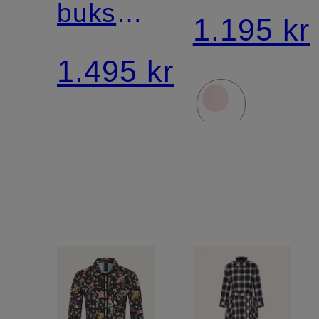
bukser
1.195 kr
WARRI
1.495 kr