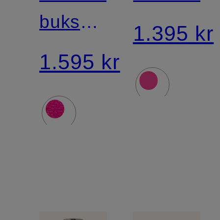
bukser
1.395 kr
WINDER
1.595 kr
i jersey