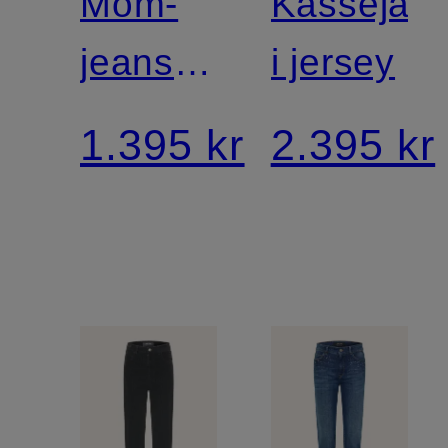
Mom-
Kassejak
jeans
i jersey
RENTON
1.395 kr
2.395 kr