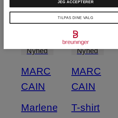
JEG ACCEPTERER
TILPAS DINE VALG
Nyhed
Nyhed
MARC
MARC
Certificeret
CAIN
CAIN
Marlene-
T-shirt