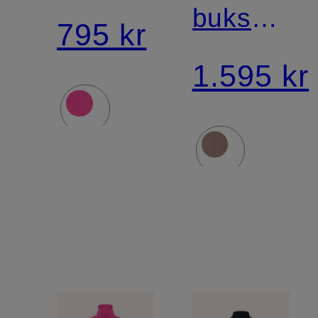
bukser
795 kr
RANCHI
1.595 kr
i
læderlook