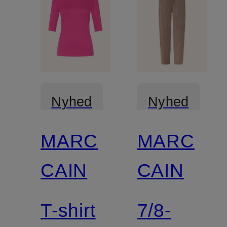
Nyhed
Nyhed
MARC
MARC
CAIN
CAIN
T-shirt
7/8-