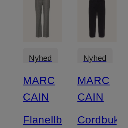
Nyhed
Nyhed
MARC
MARC
Certificeret
CAIN
CAIN
Flanellbukser
Cordbuks