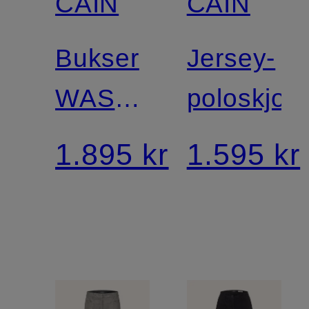
CAIN
CAIN
Mix og
Bukser
Jersey-
match
WASHINGTON
poloskjort
i
1.895 kr
1.595 kr
jogging-
stil