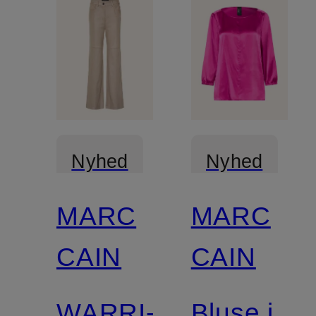
Nyhed
Nyhed
MARC
MARC
Certificeret
CAIN
CAIN
WARRI-
Bluse i