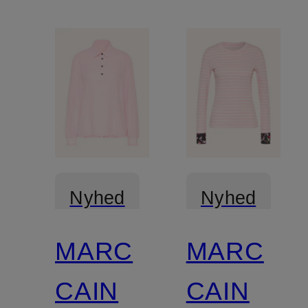
Nyhed
Nyhed
MARC
MARC
Certificeret
Certificeret
CAIN
CAIN