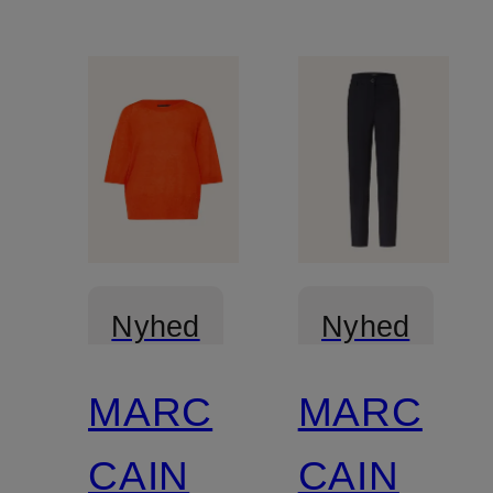
Nyhed
Nyhed
MARC
MARC
Certificeret
CAIN
CAIN