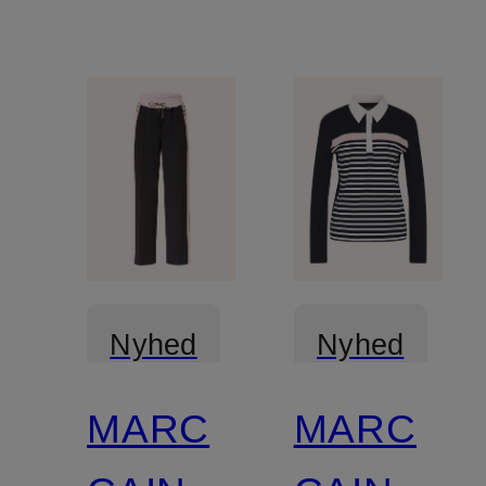
Nyhed
Nyhed
MARC
MARC
Certificeret
Certificeret