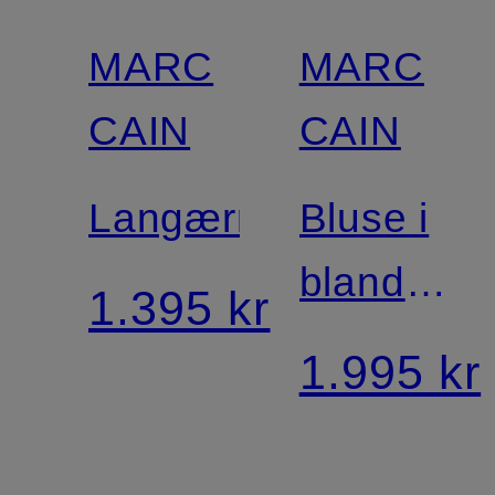
MARC
MARC
Certificeret
CAIN
CAIN
Langærmet
Bluse i
blandet
1.395 kr
materiale
1.995 kr