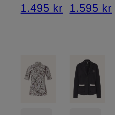
SILEA
1.495 kr
1.595 kr
med
smykkest