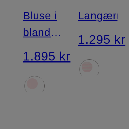
Bluse i
Langærme
blandet
1.295 kr
materiale
1.895 kr