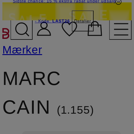
Sidste chance: 15 % ekstra rabat under udsalg
- Kode:
LAST26
Detaljer
GÅ TIL HOVEDINDHOLD
Mærker
MARC
CAIN
1.155