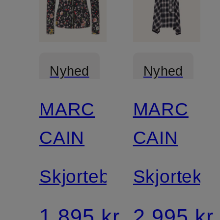
Nyhed
Nyhed
MARC
MARC
Certificeret
Certificeret
CAIN
CAIN
Skjortebluse
Skjortekjo
1.895 kr
2.995 kr