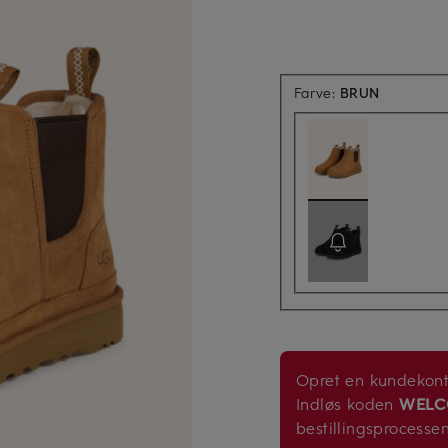
Farve:
BRUN
Opret en kundekonto
Indløs koden
WELC
bestillingsprocesse