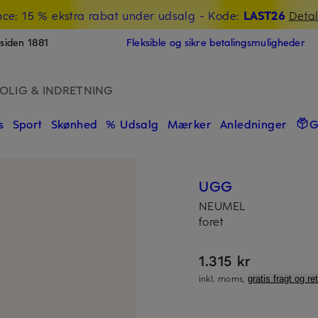
nce: 15 % ekstra rabat under udsalg
- Kode:
LAST26
Detal
siden 1881
Fleksible og sikre betalingsmuligheder
OLIG & INDRETNING
s
Sport
Skønhed
% Udsalg
Mærker
Anledninger
G
UGG
NEUMEL
foret
1.315 kr
inkl. moms,
gratis fragt og re