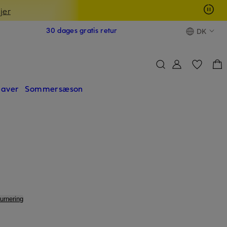
jer
30 dages gratis retur
DK
aver
Sommersæson
turnering