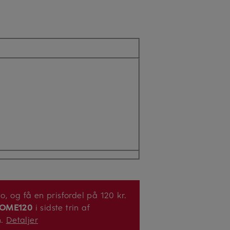
, og få en prisfordel på 120 kr.
OME120
i sidste trin af
n.
Detaljer