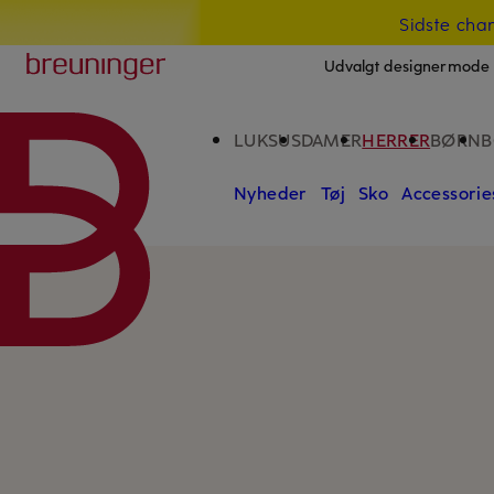
Sidste cha
GÅ TIL HOVEDINDHOLDET
GÅ TIL SØGEFELTET
Breuninger
Udvalgt designermode 
LUKSUS
DAMER
HERRER
BØRN
B
Nyheder
Tøj
Sko
Accessorie