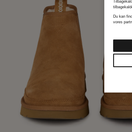
Tilbagekald
tilbagekal
Du kan fin
vores part