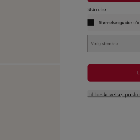
Størrelse
Størrelsesguide
: så
Vælg størrelse
L
Til beskrivelse, pasf