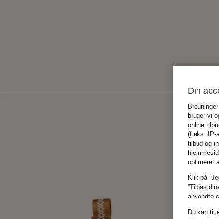
Din acc
Breuninger
bruger vi o
online tilb
(f.eks. IP-
tilbud og 
hjemmeside,
optimeret 
Klik på ”Je
”Tilpas din
anvendte co
Du kan til 