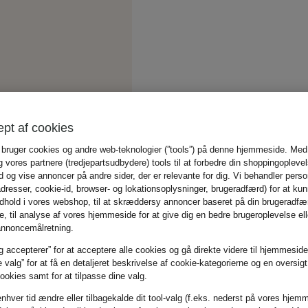
ept af cookies
 bruger cookies og andre web-teknologier (”tools”) på denne hjemmeside. Med
g vores partnere (tredjepartsudbydere) tools til at forbedre din shoppingopleve
ud og vise annoncer på andre sider, der er relevante for dig. Vi behandler pers
adresser, cookie-id, browser- og lokationsoplysninger, brugeradfærd) for at kun
indhold i vores webshop, til at skræddersy annoncer baseret på din brugeradfæ
 til analyse af vores hjemmeside for at give dig en bedre brugeroplevelse elle
annoncemålretning.
g accepterer” for at acceptere alle cookies og gå direkte videre til hjemmeside
e valg” for at få en detaljeret beskrivelse af cookie-kategorierne og en oversig
okies samt for at tilpasse dine valg.
enhver tid ændre eller tilbagekalde dit tool-valg (f.eks. nederst på vores hjem