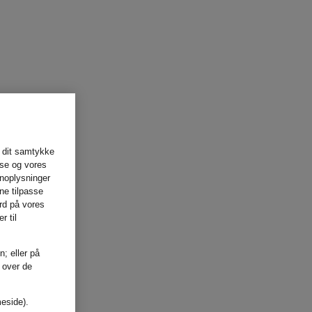
 dit samtykke
lse og vores
onoplysninger
ne tilpasse
rd på vores
r til
n; eller på
t over de
meside).