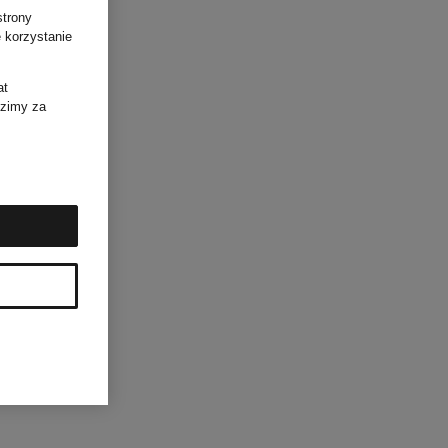
strony
 korzystanie
at
dzimy za