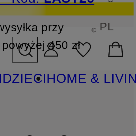
PL
wysyłka przy
YSZUKIWANIA
powyżej 450 zł
I
DZIECI
HOME & LIVI