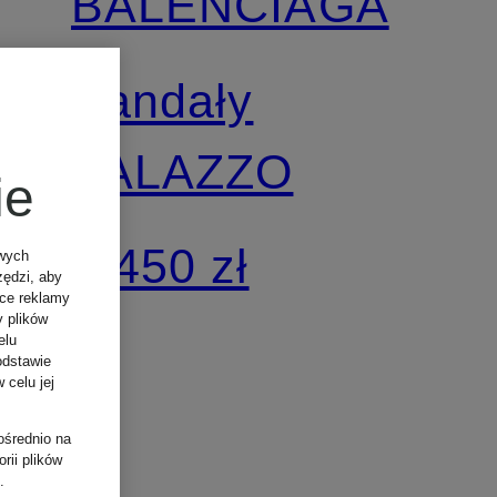
BALENCIAGA
Sandały
PALAZZO
ie
4 450 zł
owych
zędzi, aby
ące reklamy
y plików
elu
odstawie
 celu jej
ośrednio na
rii plików
.