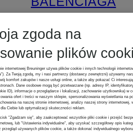
BALENCIAGA
Czółenka XL
oja zgoda na
osowanie plików cook
3 600 zł
nie internetowej Breuninger używa plików cookie i innych technologii internet
Najniższa cena:
a"). Za Twoją zgodą, my i nasi partnerzy (dostawcy zewnętrzni) używamy nar
wój komfort zakupów i nasze usługi online, a także aby pokazać Ci interesuj
stronach. Dane osobowe mogą być przetwarzane (np. adresy IP, identyfikator
6 000 zł
kie ID), informacje o przeglądarce i lokalizacji, zachowanie użytkownika) w c
zowania ofert i treści w naszym sklepie, spersonalizowania wyświetlania na p
howania na naszej stronie internetowej, analizy naszej strony internetowej, w
 dla Ciebie lub optymalizacji skuteczności reklam.
zycisk "Zgadzam się", aby zaakceptować wszystkie pliki cookie i przejść bezp
ernetową, lub "Ustawienia indywidualne", aby uzyskać szczegółowy opis katego
z przegląd używanych plików cookie, a także dokonać indywidualnego wyboru