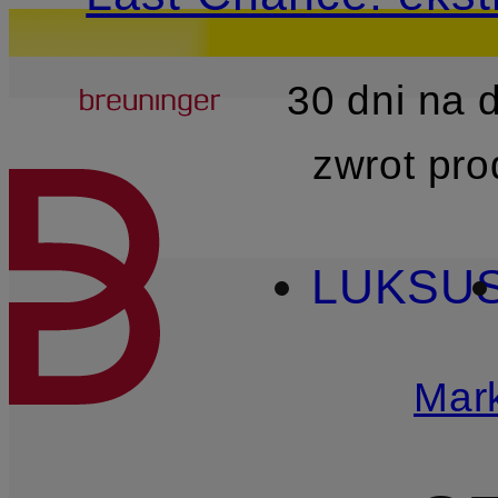
Breuninger
30 dni na
PRZEJDŹ DO GŁÓWNEJ 
zwrot pr
LUKSU
Mark