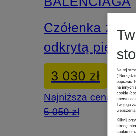
BALENCIAGA
Czółenka z
Tw
odkrytą piętą
st
CAGOLE
Na tej stro
3 030 zł
("Narzędzi
poprawić T
na innych 
cookie (coo
Najniższa cena:
spersonali
Twojego zac
5 050 zł
ulepszenia
Kliknij pr
stronę int
cookie ora