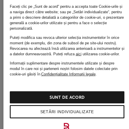
Loțiune pentru mâini
Loțiune pentru mâini
Cremă pent
Faceți clic pe „Sunt de acord“ pentru a accepta toate Cookie-urile și
309 lei
309 lei
199 lei
a naviga direct către website; sau pe „Setări individualizate“, pentru
a primi o descriere detaliată a categoriilor de cookie-uri, o prezentare
(936,36 lei / 1 l)
(936,36 lei / 1 l)
(6.633,33 lei / 
generală a cookie-urilor utilizate și pentru a face o selecție
personalizată.
Puteți modifica sau revoca ulterior selecția instrumentelor în orice
moment (de exemplu, din zona de subsol de pe site-ului nostru).
Revocarea nu afectează însă utilizarea anterioară a instrumentelor și
a datelor dumneavoastră.
Puteți refuza
aici
utilizarea cookie-urilor.
Informații suplimentare despre instrumentele utilizate și despre
modul în care noi și partenerii noștri folosim datele colectate prin
cookie-uri găsiți în
Confidențialitate
Informații legale
.
Alte categorii
SUNT DE ACORD
Modă de lux pentru
Modă pentru femei
SETĂRI INDIVIDUALIZATE
bărbat
Îmbrăcăminte pentru
Modă de lux pentru Copii
bărbați