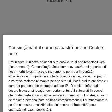
(1.030,00 lei / 1 l)
ARTICOLE ATENT SELECȚIONATE
Consimțământul dumneavoastră privind Cookie-
urile
Breuninger utilizează pe acest site cookie-uri și alte tehnologii web
(„instrumente”). Cu consimțământul dumneavoastră, noi și partenerii
noștri (terți) folosim aceste instrumente pentru a îmbunătăți
experiența de cumpărături și oferta noastră online, precum și pentru
a vă afișa reclame relevante pe alte site-uri. Pot fi prelucrate date cu
caracter personal (de exemplu: adrese IP, ID cookie, informații
despre browser și locație, comportamentul utilizatorului) în scopul
oferirii de oferte și conținut personalizat în magazinul nostru, afișării
de reclame personalizate pe baza comportamentului dumneavoastră
ACQUA DI PARMA
ACQUA DI PARMA
BYREDO
pe site-ul nostru, analizării site-ului pentru a-l îmbunătăți sau
COLONIA REFILL
BUONGIORNO REFILL
BAL D'AFRI
optimizării difuzării publicității.