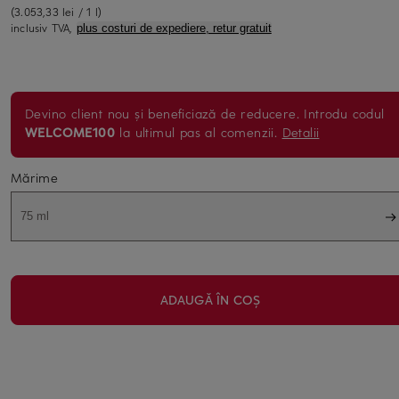
(3.053,33 lei / 1 l)
inclusiv TVA,
plus costuri de expediere, retur gratuit
Devino client nou și beneficiază de reducere. Introdu codul
WELCOME100
la ultimul pas al comenzii.
Detalii
Mărime
75 ml
ADAUGĂ ÎN COȘ