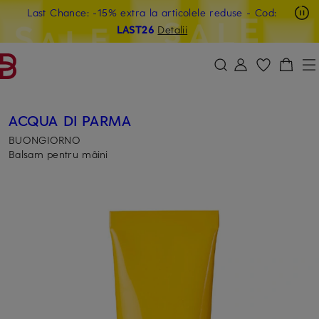
Last Chance: -15% extra la articolele reduse
- Cod:
SARI LA CONȚINUTUL PRINCIPAL
SARI LA CÂMPUL DE CĂUTARE
LAST26
Detalii
ACQUA DI PARMA
BUONGIORNO
Balsam pentru mâini