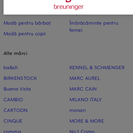
Modă de lux pentru
Îmbrăcăminte pentru
Damă
Copii
Modă pentru bărbaț
Îmbrăcăminte pentru
femei
Modă pentru copii
Alte mărci
ba&sh
KENNEL & SCHMENGER
BIRKENSTOCK
MARC AUREL
Buena Vista
MARC CAIN
CAMBIO
MILANO ITALY
CARTOON
monari
CINQUE
MORE & MORE
comma
No.1 Como