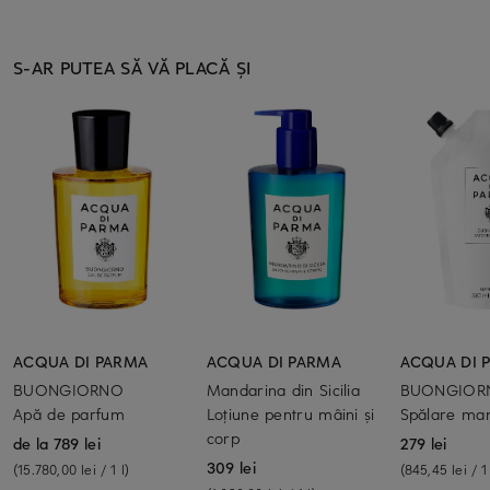
S-AR PUTEA SĂ VĂ PLACĂ ȘI
ACQUA DI PARMA
ACQUA DI PARMA
ACQUA DI 
BUONGIORNO
Mandarina din Sicilia
BUONGIORN
Apă de parfum
Loțiune pentru mâini și
Spălare ma
corp
de la 789 lei
279 lei
309 lei
(15.780,00 lei / 1 l)
(845,45 lei / 1 