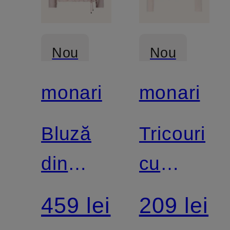
Nou
Nou
monari
monari
Certificat
Certificat
Bluză
Tricouri
din
cu
material
mânecă
459 lei
209 lei
mixt, cu
lungă