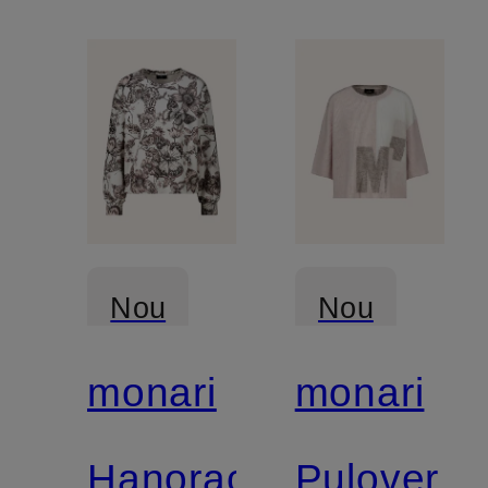
Nou
Nou
monari
monari
Certificat
Hanorac
Pulover