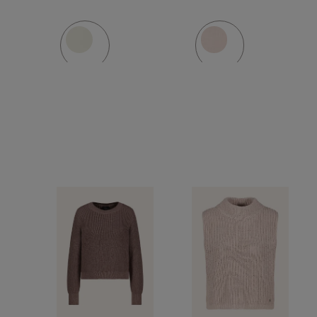
dantelă
dantelă