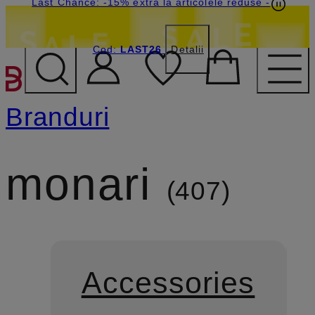
Last Chance: -15% extra la articolele reduse
-
Cod:
LAST26
Detalii
SARI LA CONȚINUTUL PR
Branduri
monari
407
Accessories