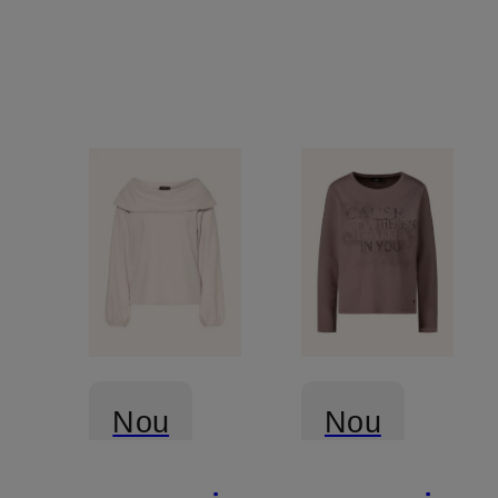
pietre
decorative
Nou
Nou