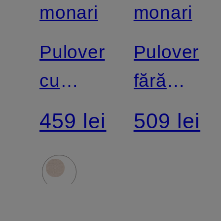
monari
monari
Pulover
Pulover
cu
fără
pietre
mâneci
459 lei
509 lei
decorative
cu fir
strălucitor