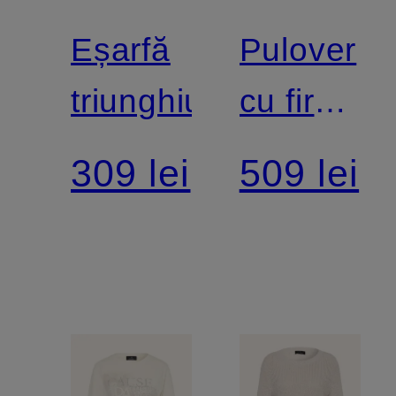
Eșarfă
Pulover
triunghiulară
cu fire
strălucito
309 lei
509 lei