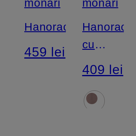
monari
monari
Hanorac
Hanorac
cu
459 lei
pietre
409 lei
decorativ