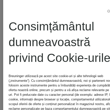
Nou
Nou
monari
monari
Consimțământul
dumneavoastră
Bluză
Hanorac
cu
tricotat
privind Cookie-uril
fundă
cu fir
669 lei
819 lei
Breuninger utilizează pe acest site cookie-uri și alte tehnologii web
(„instrumente”). Cu consimțământul dumneavoastră, noi și partenerii noștr
și
strălucitor
folosim aceste instrumente pentru a îmbunătăți experiența de cumpărătu
oferta noastră online, precum și pentru a vă afișa reclame relevante pe a
uri. Pot fi prelucrate date cu caracter personal (de exemplu: adrese IP, 
volane
și
cookie, informații despre browser și locație, comportamentul utilizatorulu
scopul oferirii de oferte și conținut personalizat în magazinul nostru, afi
reclame personalizate pe baza comportamentului dumneavoastră pe sit