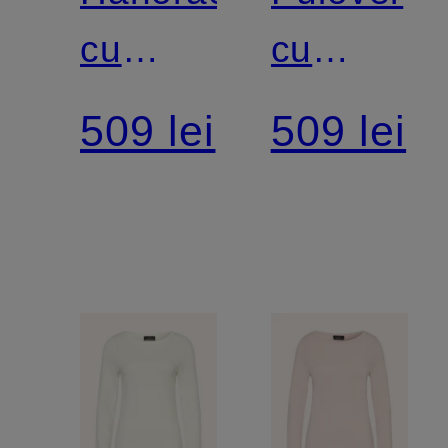
cu
cu
pietre
mâneci
509 lei
509 lei
decorative
3/4