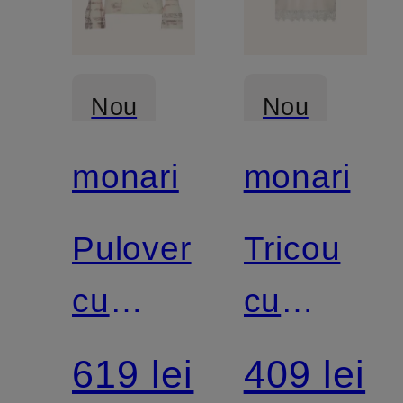
Nou
Nou
monari
monari
Pulover
Tricou
cu
cu
volane
dantelă
619 lei
409 lei