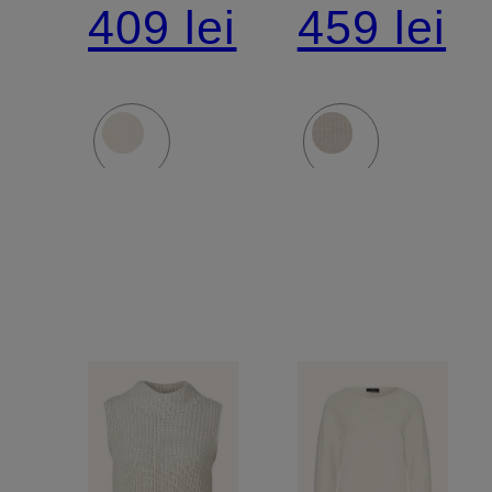
pietre
strălucito
409 lei
459 lei
decorative