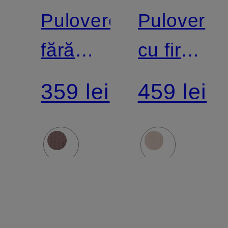
Pulovere
Pulover
fără
cu fire
mâneci
strălucito
359 lei
459 lei