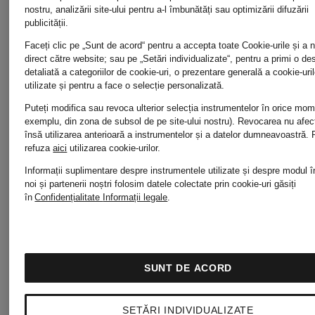
paiete
nostru, analizării site-ului pentru a-l îmbunătăți sau optimizării difuzării
publicității.
Faceți clic pe „Sunt de acord“ pentru a accepta toate Cookie-urile și a 
direct către website; sau pe „Setări individualizate“, pentru a primi o de
detaliată a categoriilor de cookie-uri, o prezentare generală a cookie-uril
utilizate și pentru a face o selecție personalizată.
Puteți modifica sau revoca ulterior selecția instrumentelor în orice mo
exemplu, din zona de subsol de pe site-ului nostru). Revocarea nu afe
însă utilizarea anterioară a instrumentelor și a datelor dumneavoastră.
refuza
aici
utilizarea cookie-urilor.
Informații suplimentare despre instrumentele utilizate și despre modul î
noi și partenerii noștri folosim datele colectate prin cookie-uri găsiți
în
Confidențialitate
Informații legale
.
Nou
Nou
monari
monari
Certificat
SUNT DE ACORD
Hanorac
Pantaloni
SETĂRI INDIVIDUALIZATE