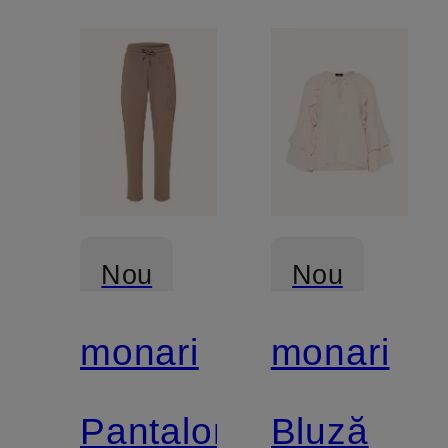
Nou
Nou
monari
monari
Pantaloni
Bluză