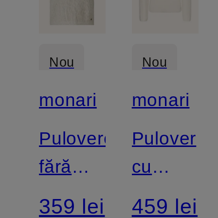
Nou
Nou
monari
monari
Pulovere
Pulover
fără
cu
mâneci
pietre
359 lei
459 lei