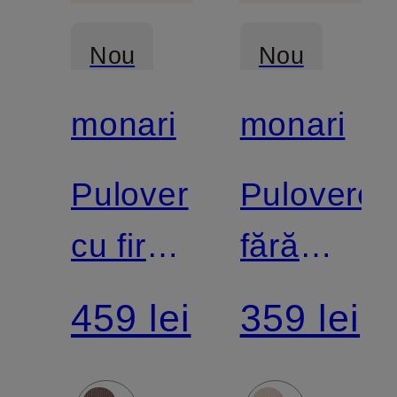
Nou
Nou
monari
monari
Pulover
Pulovere
cu fire
fără
strălucitoare
mâneci
459 lei
359 lei