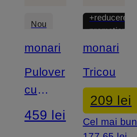
+reducere
Nou
promoțional
monari
monari
Pulover
Tricou
cu
209 lei
guler
459 lei
Cel mai bun
rulat
177,65 lei