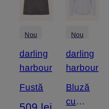
Nou
Nou
darling
darling
harbour
harbour
Fustă
Bluză
cu
509 lei