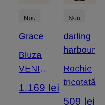
Nou
Nou
Grace
darling
harbour
Bluza
VENICE
Rochie
cu
tricotată
1.169 lei
volane
509 lei