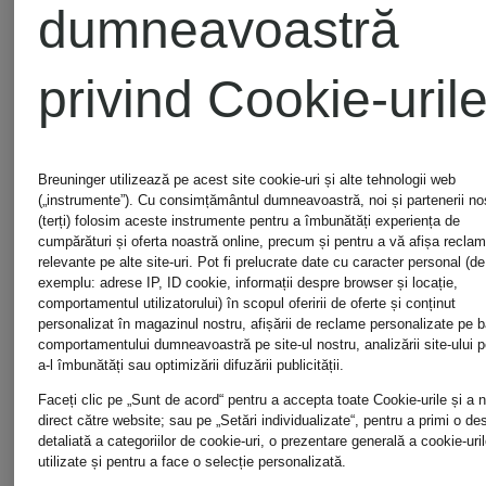
dumneavoastră
privind Cookie-uril
Breuninger utilizează pe acest site cookie-uri și alte tehnologii web
(„instrumente”). Cu consimțământul dumneavoastră, noi și partenerii noș
(terți) folosim aceste instrumente pentru a îmbunătăți experiența de
Nou
Nou
cumpărături și oferta noastră online, precum și pentru a vă afișa recla
relevante pe alte site-uri. Pot fi prelucrate date cu caracter personal (de
exemplu: adrese IP, ID cookie, informații despre browser și locație,
comportamentul utilizatorului) în scopul oferirii de oferte și conținut
comma
AUTRY
personalizat în magazinul nostru, afișării de reclame personalizate pe 
comportamentului dumneavoastră pe site-ul nostru, analizării site-ului p
a-l îmbunătăți sau optimizării difuzării publicității.
Faceți clic pe „Sunt de acord“ pentru a accepta toate Cookie-urile și a 
Tricou
Adidași
direct către website; sau pe „Setări individualizate“, pentru a primi o de
detaliată a categoriilor de cookie-uri, o prezentare generală a cookie-uril
utilizate și pentru a face o selecție personalizată.
din
MEDALIS