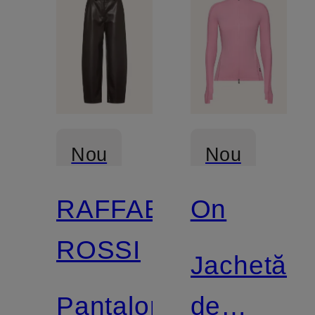
Nou
Nou
RAFFAELLO
On
ROSSI
Jachetă
Pantaloni
de