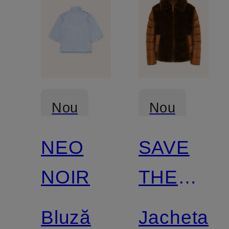
KNIT
Nou
Nou
NEO
SAVE
Certificat
NOIR
THE
DUCK
Bluză
Jacheta