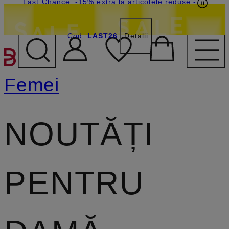
Last Chance: -15% extra la articolele reduse
-
Cod:
LAST26
Detalii
SARI LA CONȚINUTUL PR
Femei
NOUTĂȚI
PENTRU