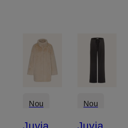
FLEECE
Nou
Nou
Juvia
Juvia