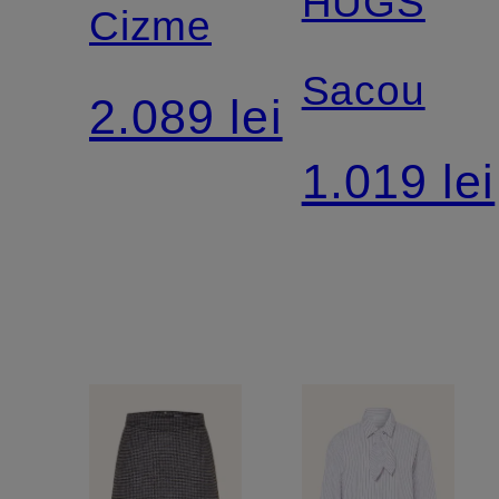
HUGS
Cizme
Sacou
2.089 lei
1.019 lei