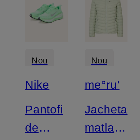
Nou
Nou
Nike
me°ru'
Pantofi
Jacheta
de
matlasată