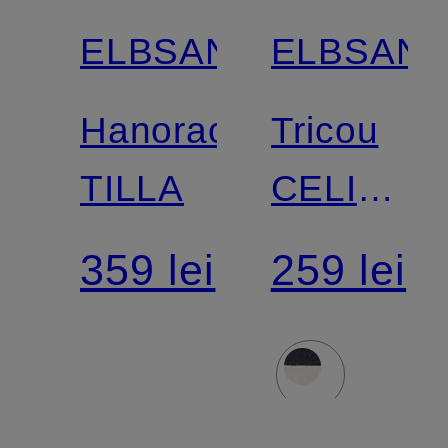
ELBSAND
ELBSAN
Hanorac
Tricou
TILLA
CELIN
cu
359 lei
259 lei
mâneci
3/4