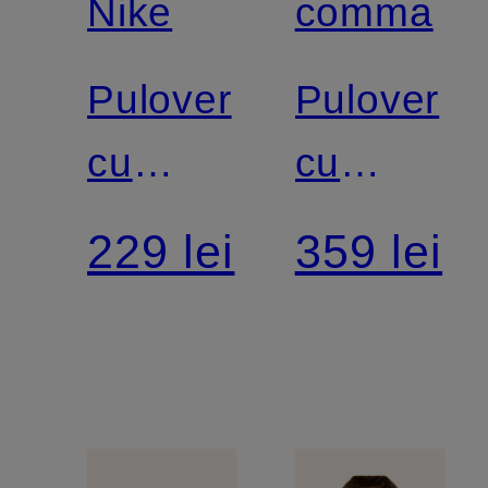
Nike
comma
Pulover
Pulover
cu
cu
guler
mâneci
229 lei
359 lei
înalt din
3/4
tricot
SPORTSWEAR
CHILL