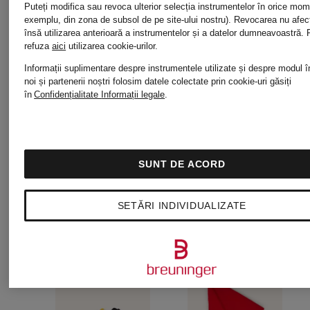
Puteți modifica sau revoca ulterior selecția instrumentelor în orice mo
exemplu, din zona de subsol de pe site-ului nostru). Revocarea nu afe
tricot
LOW
însă utilizarea anterioară a instrumentelor și a datelor dumneavoastră.
309 lei
919 lei
refuza
aici
utilizarea cookie-urilor.
Informații suplimentare despre instrumentele utilizate și despre modul î
WOM
noi și partenerii noștri folosim datele colectate prin cookie-uri găsiți
în
Confidențialitate
Informații legale
.
SUNT DE ACORD
SETĂRI INDIVIDUALIZATE