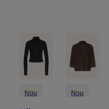
materiale
mixte
Nou
Nou