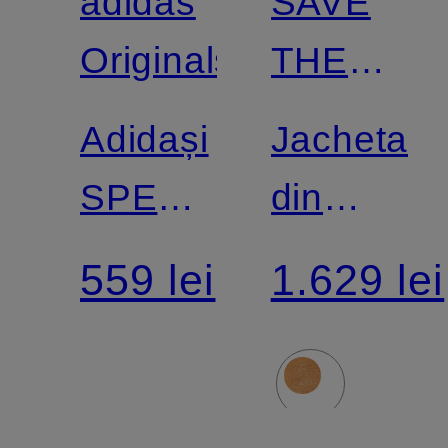
adidas
SAVE
Certificat
Originals
THE
DUCK
Adidași
Jacheta
SPECIAL
din
HANDBAL
blană
559 lei
1.629 lei
sintetică
HANA
din