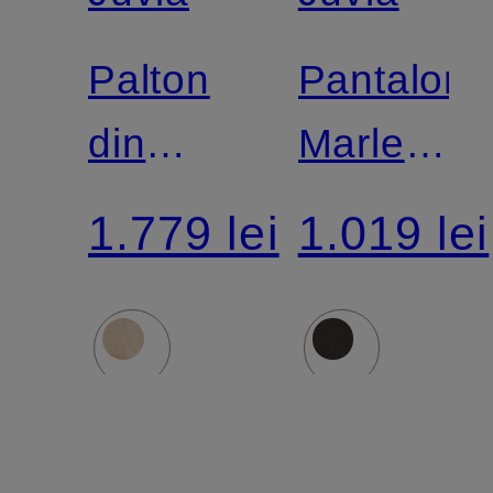
Palton
Pantaloni
din
Marlene
blană
FLOREN
1.779 lei
1.019 lei
artificială
din
NOA
satin