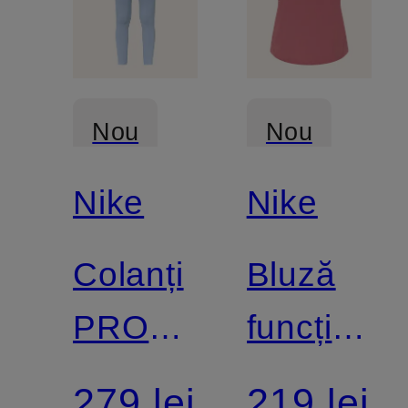
Nou
Nou
Nike
Nike
Colanți
Bluză
PRO
funcțional
SEAMLESS
SWIFT
279 lei
219 lei