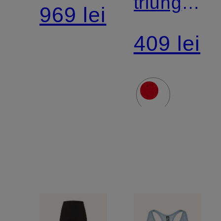
OG
triunghiul
969 lei
cu
409 lei
cașmir