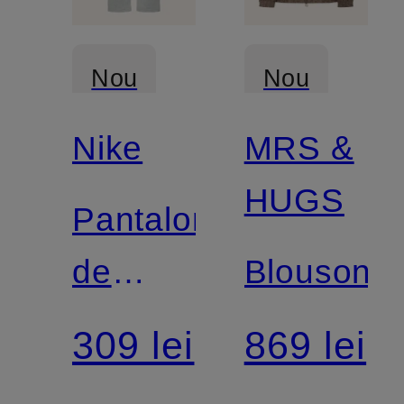
Nou
Nou
Nike
MRS &
Certificat
HUGS
Pantaloni
de
Blouson
trening
309 lei
869 lei
STUDIO