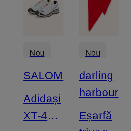
Nou
Nou
SALOMON
darling
Certificat
harbour
Adidași
XT-4
Eșarfă