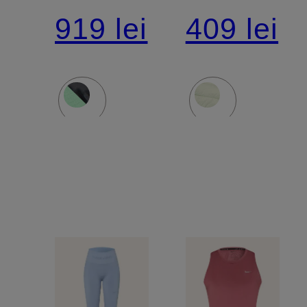
alergare
WESTON
919 lei
409 lei
VOMERO
2.0
PLUS