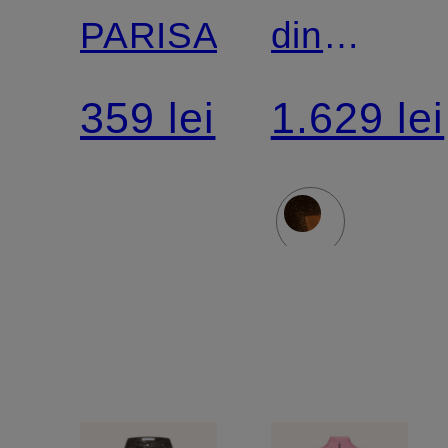
PARISA
din
blană
359 lei
1.629 lei
sintetică
HANA
din
materiale
mixte