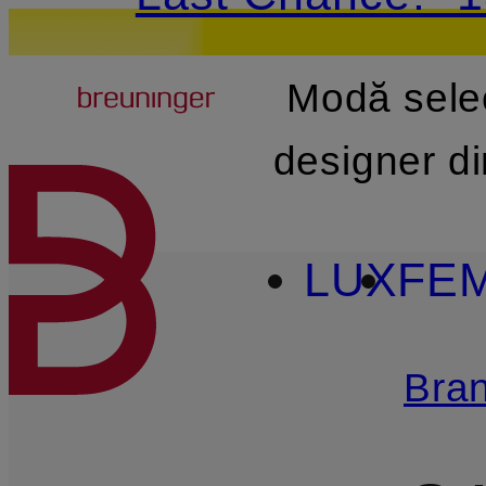
Breuninger
Modă sele
SARI LA CONȚINUTUL PR
designer d
LUX
FE
Bran