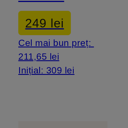
înfășurat
249 lei
Cel mai bun preț:
211,65 lei
Inițial:
309 lei