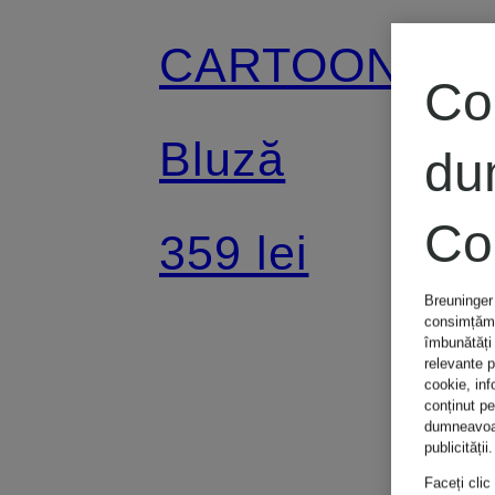
CARTOON
Co
Bluză
du
Co
359 lei
Breuninger 
consimțămân
îmbunătăți 
relevante p
cookie, inf
conținut p
dumneavoast
publicității.
Faceți clic