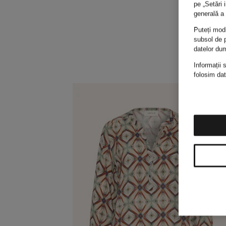
pe „Setări 
generală a 
Puteți modi
subsol de p
datelor du
Informații 
folosim dat