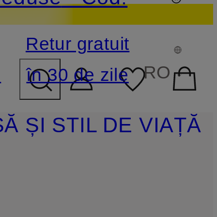
Retur gratuit
PUL DE CĂUTARE
RO
e
în 30 de zile
Ă ȘI STIL DE VIAȚĂ