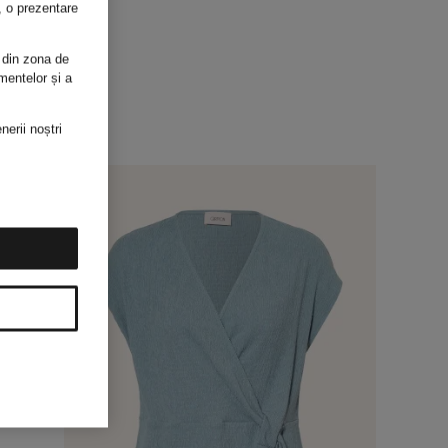
i, o prezentare
 din zona de
mentelor și a
nerii noștri