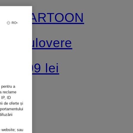
CARTOON
RO
Pulovere
309 lei
 pentru a
șa reclame
 IP, ID
ii de oferte și
mportamentului
ifuzării
e website; sau