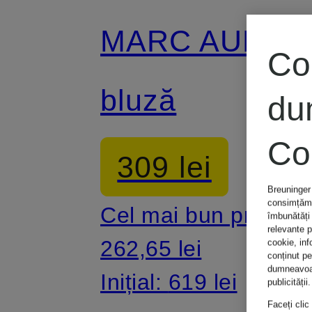
MARC AUREL
Co
bluză
du
Co
309 lei
Breuninger 
consimțămân
Cel mai bun preț:
îmbunătăți 
relevante p
262,65 lei
cookie, inf
conținut p
dumneavoast
Inițial:
619 lei
publicității.
Faceți clic