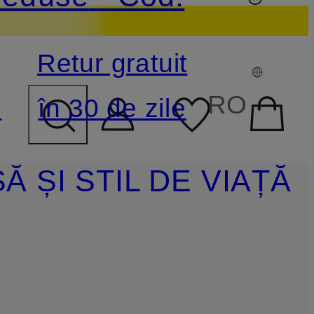
Retur gratuit
PUL DE CĂUTARE
RO
e
în 30 de zile
Ă ȘI STIL DE VIAȚĂ