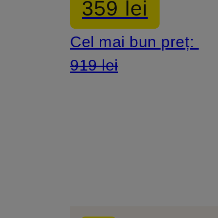
359 lei
Cel mai bun preț:
919 lei