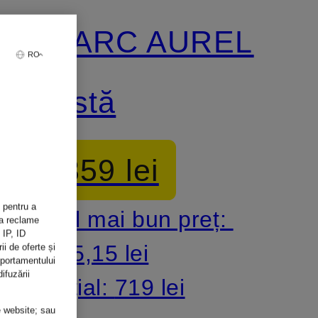
MARC AUREL
RO
fustă
359 lei
 pentru a
Cel mai bun preț:
șa reclame
 IP, ID
305,15 lei
ii de oferte și
mportamentului
ifuzării
Inițial:
719 lei
e website; sau