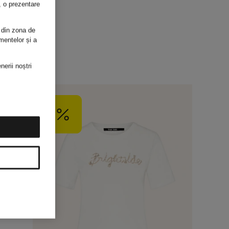
i, o prezentare
 din zona de
mentelor și a
nerii noștri