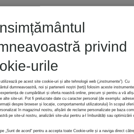
MARC AUREL
nsimțământul
Tricou cu
mneavoastră privind
pietre
okie-urile
decorative
utilizează pe acest site cookie-uri și alte tehnologii web („instrumente”). Cu
179 lei
tul dumneavoastră, noi și partenerii noștri (terți) folosim aceste instrumente
experiența de cumpărături și oferta noastră online, precum și pentru a vă afi
e alte site-uri. Pot fi prelucrate date cu caracter personal (de exemplu: adrese
ormații despre browser și locație, comportamentul utilizatorului) în scopul oferir
Cel mai bun preț:
ersonalizat în magazinul nostru, afișării de reclame personalizate pe baza co
ră pe site-ul nostru, analizării site-ului pentru a-l îmbunătăți sau optimizării d
459 lei
 pe „Sunt de acord“ pentru a accepta toate Cookie-urile și a naviga direct cătr