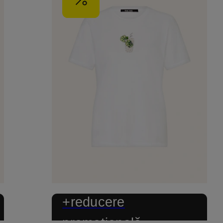
+reducere
promoțională