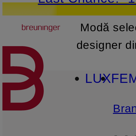
Breuninger
Modă sele
SARI LA CONȚINUTUL PR
designer d
LUX
FE
Bran