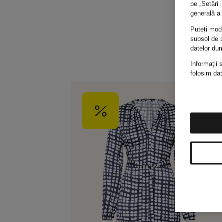
pe „Setări 
generală a 
Puteți modi
subsol de p
datelor du
Informații 
folosim dat