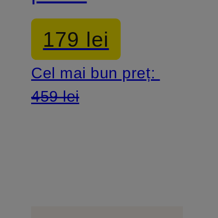
decorative
179 lei
Cel mai bun preț:
459 lei