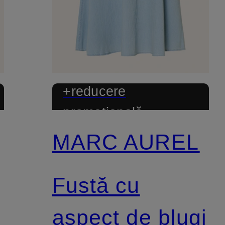
+reducere
promoțională
MARC AUREL
Fustă cu
aspect de blugi