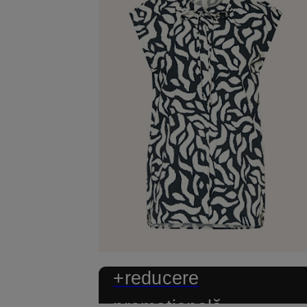
+reducere
promoțională