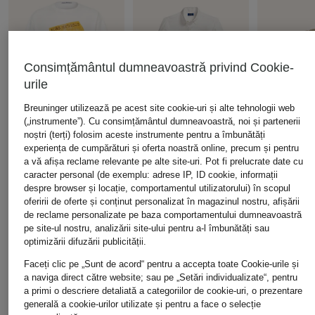
Consimțământul dumneavoastră privind Cookie-
urile
Breuninger utilizează pe acest site cookie-uri și alte tehnologii web
(„instrumente”). Cu consimțământul dumneavoastră, noi și partenerii
noștri (terți) folosim aceste instrumente pentru a îmbunătăți
experiența de cumpărături și oferta noastră online, precum și pentru
+reducere promoțională
+reducere promoțională
+reducere prom
a vă afișa reclame relevante pe alte site-uri. Pot fi prelucrate date cu
Acne Studios
POLO RALPH LAUREN
adidas TER
caracter personal (de exemplu: adrese IP, ID cookie, informații
despre browser și locație, comportamentul utilizatorului) în scopul
tricou
Cămașă din in Custom
Pantofi de 
oferirii de oferte și conținut personalizat în magazinul nostru, afișării
Fit
TERREX SK
839 lei
de reclame personalizate pe baza comportamentului dumneavoastră
AX5 GTX
649 lei
pe site-ul nostru, analizării site-ului pentru a-l îmbunătăți sau
Cel mai bun preț:
713,15 lei
459 lei
Inițial:
1.479 lei
optimizării difuzării publicității.
Cel mai bun preț:
551,65 lei
Inițial:
949 lei
Cel mai bun p
Faceți clic pe „Sunt de acord“ pentru a accepta toate Cookie-urile și
Inițial:
619 lei
a naviga direct către website; sau pe „Setări individualizate“, pentru
a primi o descriere detaliată a categoriilor de cookie-uri, o prezentare
generală a cookie-urilor utilizate și pentru a face o selecție