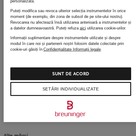
personalizată.
Puteți modifica sau revoca ulterior selecția instrumentelor în orice
moment (de exemplu, din zona de subsol de pe site-ului nostru).
Revocarea nu afectează însă utilizarea anterioară a instrumentelor și
a datelor dumneavoastră.
Puteți refuza
aici
utilizarea cookie-urilor.
Informații suplimentare despre instrumentele utilizate și despre
Alte categorii
modul în care noi și partenerii noștri folosim datele colectate prin
cookie-uri găsiți în
Confidențialitate
Informații legale
.
Modă de lux pentru
Modă pentru femei
bărbat
Îmbrăcăminte pentru
SUNT DE ACORD
Modă de lux pentru Copii
bărbați
Modă de lux pentru
Îmbrăcăminte pentru
SETĂRI INDIVIDUALIZATE
Damă
Copii
Modă pentru bărbaț
Îmbrăcăminte pentru
femei
Modă pentru copii
Alte mărci