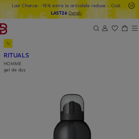
Last Chance: -15% extra la articolele reduse
- Cod:
SARI LA CONȚINUTUL PRINCIPAL
SARI LA CÂMPUL DE CĂUTARE
LAST26
Detalii
RITUALS
HOMME
gel de duș