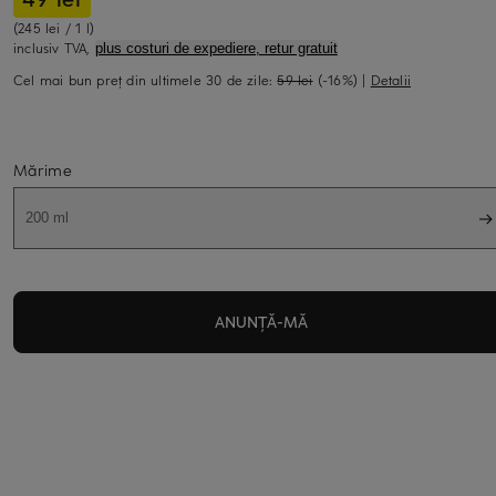
(245 lei / 1 l)
inclusiv TVA,
plus costuri de expediere, retur gratuit
Cel mai bun preț din ultimele 30 de zile:
59 lei
(-16%)
|
Detalii
Mărime
200 ml
ANUNȚĂ-MĂ