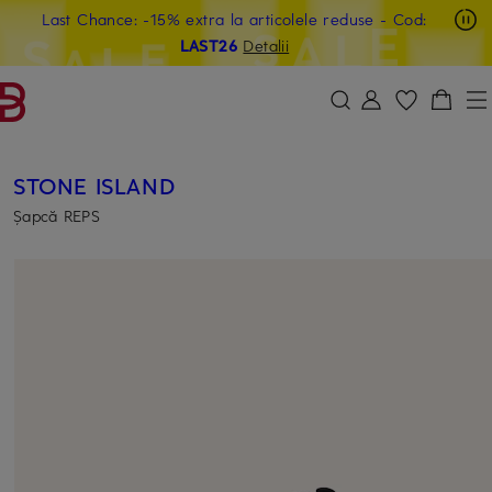
Last Chance: -15% extra la articolele reduse
- Cod:
SARI LA CONȚINUTUL PRINCIPAL
SARI LA CÂMPUL DE CĂUTARE
LAST26
Detalii
STONE ISLAND
Șapcă REPS