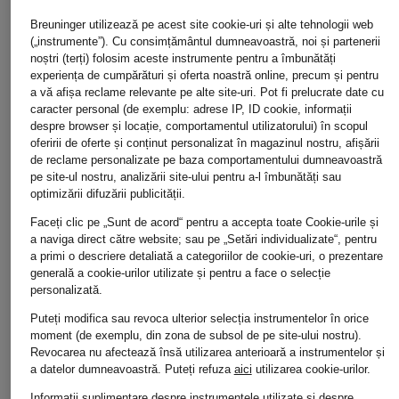
Breuninger utilizează pe acest site cookie-uri și alte tehnologii web
(„instrumente”). Cu consimțământul dumneavoastră, noi și partenerii
noștri (terți) folosim aceste instrumente pentru a îmbunătăți
STONE ISLAND
STONE ISLAND
AMI PARIS
experiența de cumpărături și oferta noastră online, precum și pentru
Șapcă REPS
Cap GHOST
Șapcă
a vă afișa reclame relevante pe alte site-uri. Pot fi prelucrate date cu
669 lei
489 lei
729 lei
caracter personal (de exemplu: adrese IP, ID cookie, informații
despre browser și locație, comportamentul utilizatorului) în scopul
Cel mai bun preț:
699 lei
Cel mai bun preț:
999 lei
oferirii de oferte și conținut personalizat în magazinul nostru, afișării
de reclame personalizate pe baza comportamentului dumneavoastră
pe site-ul nostru, analizării site-ului pentru a-l îmbunătăți sau
optimizării difuzării publicității.
Faceți clic pe „Sunt de acord“ pentru a accepta toate Cookie-urile și
a naviga direct către website; sau pe „Setări individualizate“, pentru
a primi o descriere detaliată a categoriilor de cookie-uri, o prezentare
generală a cookie-urilor utilizate și pentru a face o selecție
personalizată.
Alte categorii
Puteți modifica sau revoca ulterior selecția instrumentelor în orice
moment (de exemplu, din zona de subsol de pe site-ului nostru).
Modă de lux pentru
Modă pentru femei
Revocarea nu afectează însă utilizarea anterioară a instrumentelor și
bărbat
a datelor dumneavoastră.
Puteți refuza
aici
utilizarea cookie-urilor.
Îmbrăcăminte pentru
Informații suplimentare despre instrumentele utilizate și despre