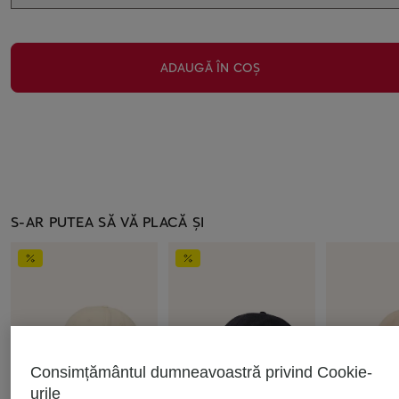
ADAUGĂ ÎN COȘ
S-AR PUTEA SĂ VĂ PLACĂ ȘI
Consimțământul dumneavoastră privind Cookie-
urile